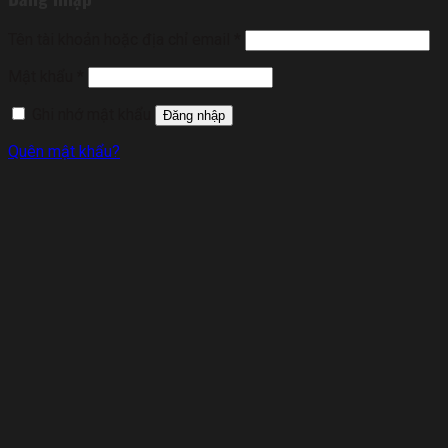
Tên tài khoản hoặc địa chỉ email
*
Mật khẩu
*
Ghi nhớ mật khẩu
Đăng nhập
Quên mật khẩu?