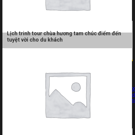
Lịch trinh tour chùa hương tam chúc điểm đến
tuyệt vời cho du khách
Liên hệ
c
t