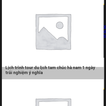
c
t
Lịch trình tour du lịch tam chúc hà nam 1 ngày
trải nghiệm ý nghĩa
Liên hệ