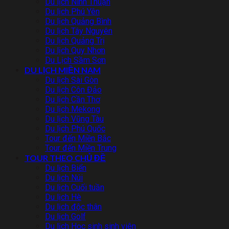
Du lịch Ninh Thuận
Du lịch Phú Yên
Du lịch Quảng Bình
Du lịch Tây Nguyên
Du lịch Quảng Trị
Du lịch Quy Nhơn
Du Lịch Sầm Sơn
DU LỊCH MIỀN NAM
Du lịch Sài Gòn
Du lịch Côn Đảo
Du lịch Cần Thơ
Du lịch Mekong
Du lịch Vũng Tàu
Du lịch Phú Quốc
Tour đến Miền Bắc
Tour đến Miền Trung
TOUR THEO CHỦ ĐỀ
Du lịch Biển
Du lịch Núi
Du lịch Cuối tuần
Du lịch Hè
Du lịch độc thân
Du lịch Golf
Du lịch Học sinh sinh viên