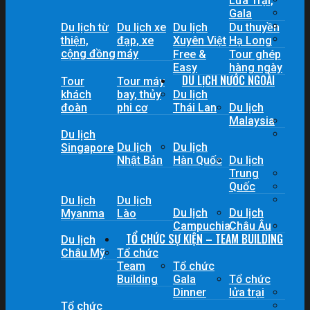
Lửa Trại,
Gala
Du lịch từ
Du lịch xe
Du lịch
Du thuyền
thiện,
đạp, xe
Xuyên Việt
Hạ Long
cộng đồng
máy
Free &
Tour ghép
Easy
hàng ngày
DU LỊCH NƯỚC NGOÀI
Tour
Tour máy
khách
bay, thủy
Du lịch
đoàn
phi cơ
Thái Lan
Du lịch
Malaysia
Du lịch
Du lịch
Du lịch
Singapore
Nhật Bản
Hàn Quốc
Du lịch
Trung
Quốc
Du lịch
Du lịch
Du lịch
Du lịch
Myanma
Lào
Campuchia
Châu Âu
TỔ CHỨC SỰ KIỆN – TEAM BUILDING
Du lịch
Châu Mỹ
Tổ chức
Team
Tổ chức
Building
Gala
Tổ chức
Dinner
lửa trại
Tổ chức