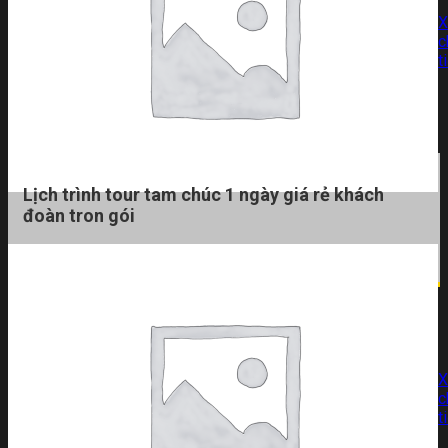
c
t
Lịch trình tour tam chúc 1 ngày giá rẻ khách
đoàn tron gói
Liên hệ
c
t