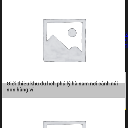
c
t
Giới thiệu khu du lịch phủ lý hà nam nơi cảnh núi
non hùng vĩ
Liên hệ