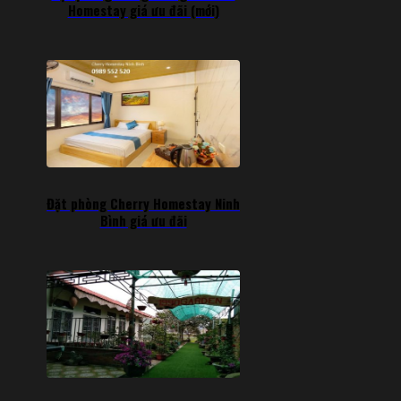
Homestay giá ưu đãi (mới)
Đặt phòng Cherry Homestay Ninh
Bình giá ưu đãi