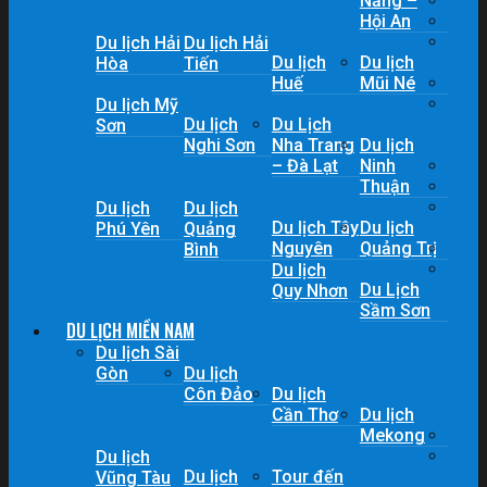
Nẵng –
Hội An
Du lịch Hải
Du lịch Hải
Du lịch
Du lịch
Hòa
Tiến
Huế
Mũi Né
Du lịch Mỹ
Du lịch
Du Lịch
Sơn
Nghi Sơn
Nha Trang
Du lịch
– Đà Lạt
Ninh
Thuận
Du lịch
Du lịch
Du lịch Tây
Du lịch
Phú Yên
Quảng
Nguyên
Quảng Trị
Bình
Du lịch
Du Lịch
Quy Nhơn
Sầm Sơn
DU LỊCH MIỀN NAM
Du lịch Sài
Gòn
Du lịch
Côn Đảo
Du lịch
Cần Thơ
Du lịch
Mekong
Du lịch
Du lịch
Tour đến
Vũng Tàu