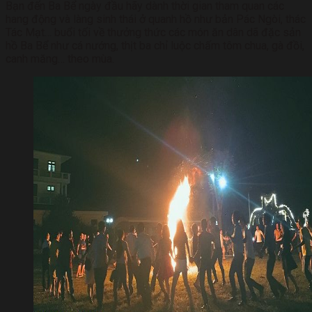
Bạn đến Ba Bể ngày đầu hãy dành thời gian tham quan các
hang động và làng sinh thái ở quanh hồ như bản Pác Ngòi, thác
Tác Mạt… buổi tối về thưởng thức các món ăn dân dã đặc sản
hồ Ba Bể như cá nướng, thịt ba chỉ luộc chấm tôm chua, gà đồi,
canh măng… theo mùa.