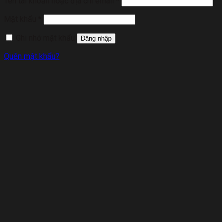
Tên tài khoản hoặc địa chỉ email
*
Mật khẩu
*
Ghi nhớ mật khẩu
Đăng nhập
Quên mật khẩu?