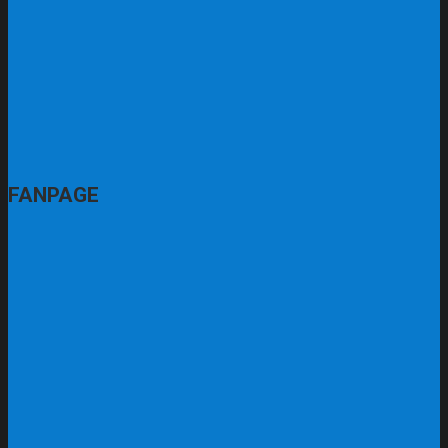
FANPAGE