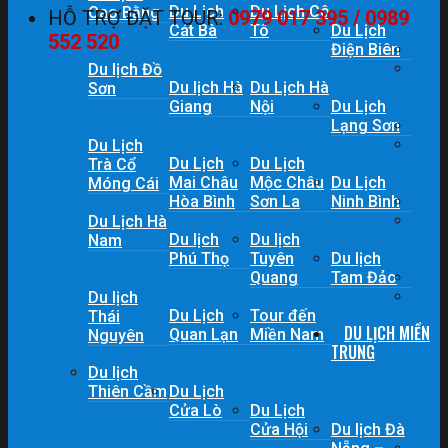
Du Lịch
Du Lịch Cô
Cao Bằng
HỖ TRỢ ĐẶT TOUR:
0979 017 395 / 0989
Cát Bà
Tô
Du Lịch
552 520
Điện Biên
Du lịch Đồ
Du lịch Hà
Du Lịch Hà
Sơn
Giang
Nội
Du Lịch
Lạng Sơn
Du Lịch
Du Lịch
Du Lịch
Trà Cổ
Mai Châu
Mộc Châu
Du Lịch
Móng Cái
Hòa Bình
Sơn La
Ninh Bình
Du Lịch Hà
Du lịch
Du lịch
Nam
Phú Thọ
Tuyên
Du lịch
Quang
Tam Đảo
Du lịch
Du Lịch
Tour đến
Thái
DU LỊCH MIỀN
Quan Lạn
Miền Nam
Nguyên
TRUNG
Du lịch
Thiên Cầm
Du Lịch
Cửa Lò
Du Lịch
Cửa Hội
Du lịch Đà