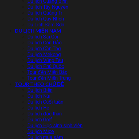
Du lịch Quảng Bình
Du lịch Tây Nguyên
Du lịch Quảng Trị
Du lịch Quy Nhơn
Du Lịch Sầm Sơn
DU LỊCH MIỀN NAM
Du lịch Sài Gòn
Du lịch Côn Đảo
Du lịch Cần Thơ
Du lịch Mekong
Du lịch Vũng Tàu
Du lịch Phú Quốc
Tour đến Miền Bắc
Tour đến Miền Trung
TOUR THEO CHỦ ĐỀ
Du lịch Biển
Du lịch Núi
Du lịch Cuối tuần
Du lịch Hè
Du lịch độc thân
Du lịch Golf
Du lịch Học sinh sinh viên
Du lịch Mice
Du lịch mua sắm