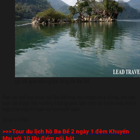
gò bà góa nằm giữa lòng hồ Ba Bể
Bạn có thể lựa chọn tới Ba Bể mùa thu hoặc mùa đông, lúc này
bạn sẽ được tận hưởng không gian yên tĩnh và thoải mái, thích
hợp cho một kì nghỉ xả hơi cuối tuần.
XEM THÊM
>>>Tour du lịch hồ Ba Bể 2 ngày 1 đêm Khuyến
Mại với 10 Ưu điểm nổi bật