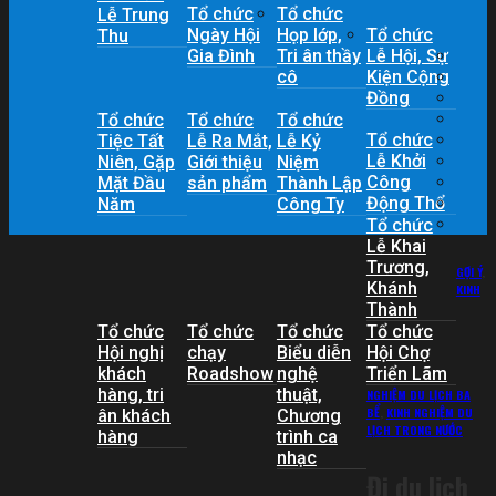
Tổ chức
Tổ chức
Lễ Trung
Ngày Hội
Họp lớp,
Tổ chức
Thu
Gia Đình
Tri ân thầy
Lễ Hội, Sự
cô
Kiện Cộng
Đồng
Tổ chức
Tổ chức
Tổ chức
Tổ chức
Tiệc Tất
Lễ Ra Mắt,
Lễ Kỷ
Lễ Khởi
Niên, Gặp
Giới thiệu
Niệm
Công
Mặt Đầu
sản phẩm
Thành Lập
Động Thổ
Năm
Công Ty
Tổ chức
Lễ Khai
Trương,
GỢI Ý
,
Khánh
KINH
Thành
Tổ chức
Tổ chức
Tổ chức
Tổ chức
Hội nghị
chạy
Biểu diễn
Hội Chợ
khách
Roadshow
nghệ
Triển Lãm
hàng, tri
thuật,
NGHIỆM DU LỊCH BA
BỂ
,
KINH NGHIỆM DU
ân khách
Chương
LỊCH TRONG NƯỚC
hàng
trình ca
nhạc
Đi du lịch