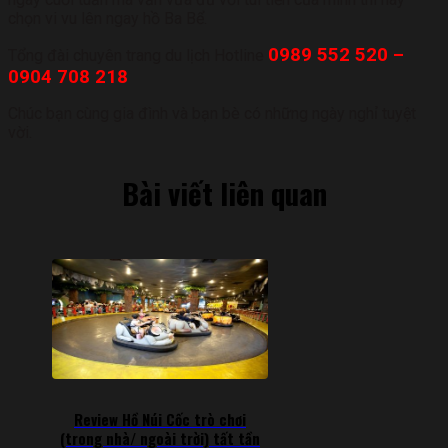
chọn vi vu lên ngay hồ Ba Bể.
0989 552 520 –
Tổng đài chuyên trang du lịch Hotline
0904 708 218
Chúc bạn cùng gia đình và bạn bè có những ngày nghỉ tuyệt
vời.
Bài viết liên quan
Review Hồ Núi Cốc trò chơi
(trong nhà/ ngoài trời) tất tần