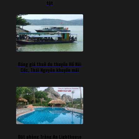
tật
Bảng giá thuê du thuyền Hồ Núi
Cốc, Thái Nguyên khuyến mãi
Đặt phòng Tràng An Lighthouse