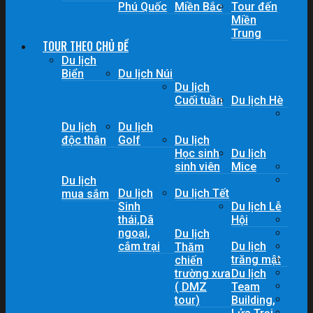
Phú Quốc
Miền Bắc
Tour đến
Miền
Trung
TOUR THEO CHỦ ĐỀ
Du lịch
Biển
Du lịch Núi
Du lịch
Cuối tuần
Du lịch Hè
Du lịch
Du lịch
độc thân
Golf
Du lịch
Học sinh
Du lịch
sinh viên
Mice
Du lịch
Du lịch
Du lịch Tết
mua sắm
Sinh
Du lịch Lễ
thái,Dã
Hội
ngoại,
Du lịch
cắm trại
Du lịch
Thăm
trăng mật
chiến
trường xưa
Du lịch
( DMZ
Team
tour)
Building,