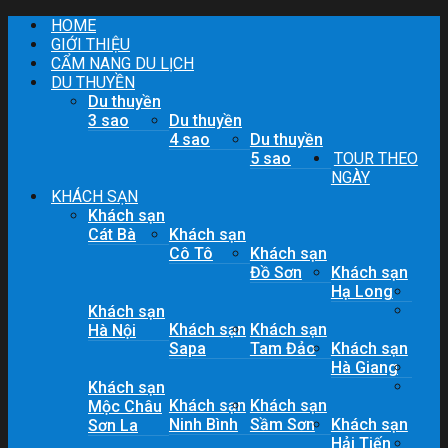
Skip
HOME
to
GIỚI THIỆU
content
CẨM NANG DU LỊCH
DU THUYỀN
Du thuyền
3 sao
Du thuyền
4 sao
Du thuyền
5 sao
TOUR THEO
NGÀY
KHÁCH SẠN
Khách sạn
Cát Bà
Khách sạn
Cô Tô
Khách sạn
Đồ Sơn
Khách sạn
Hạ Long
Khách sạn
Khách sạn
Khách sạn
Hà Nội
Sapa
Tam Đảo
Khách sạn
Hà Giang
Khách sạn
Khách sạn
Khách sạn
Mộc Châu
Ninh Bình
Sầm Sơn
Khách sạn
Sơn La
Hải Tiến