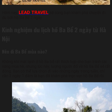
LEAD TRAVEL
Hôm nay,
sẽ cùng bạn khám phá chuyến đi
du lịch hồ Ba Bể 2 ngày
Kinh nghiệm du lịch hồ Ba Bể 2 ngày từ Hà
Nội
Nên đi Ba Bể mùa nào?
Không khí mát lạnh ở hồ Ba bể rất thích hợp cho bạn tránh cái
nóng mùa hè, nhưng lúc này, lượng người đổ về hồ Ba Bể sẽ rất
đông. Bạn có thể lựa chọn đi vào những ngày trong tuần, chỉ
cần 2 ngày 1 đêm là bạn đã khám phá trọn vẹn hồ Ba Bể rồi.