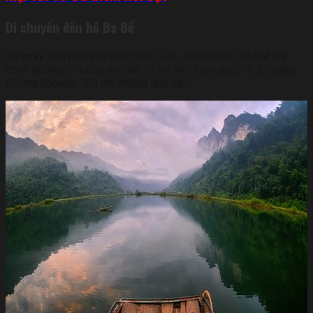
Di chuyển đến hồ Ba Bể
Xe máy
Nếu bạn yêu thích việc vi vu, phượt, bạn có thể lựa
chọn di chuyển bằng xe máy từ Hà Nội theo quốc lộ 3, quãng
đường khoảng 160 km không quá dài.