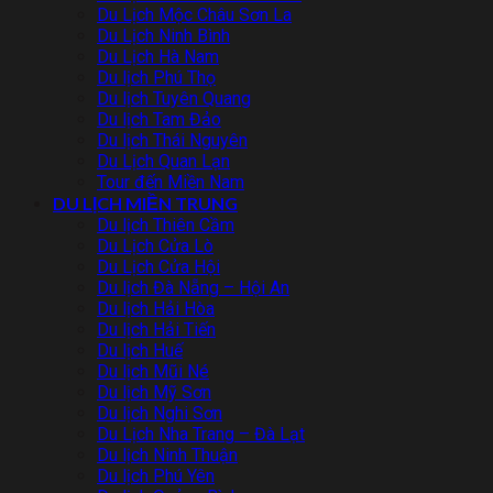
Du Lịch Mộc Châu Sơn La
Du Lịch Ninh Bình
Du Lịch Hà Nam
Du lịch Phú Thọ
Du lịch Tuyên Quang
Du lịch Tam Đảo
Du lịch Thái Nguyên
Du Lịch Quan Lạn
Tour đến Miền Nam
DU LỊCH MIỀN TRUNG
Du lịch Thiên Cầm
Du Lịch Cửa Lò
Du Lịch Cửa Hội
Du lịch Đà Nẵng – Hội An
Du lịch Hải Hòa
Du lịch Hải Tiến
Du lịch Huế
Du lịch Mũi Né
Du lịch Mỹ Sơn
Du lịch Nghi Sơn
Du Lịch Nha Trang – Đà Lạt
Du lịch Ninh Thuận
Du lịch Phú Yên