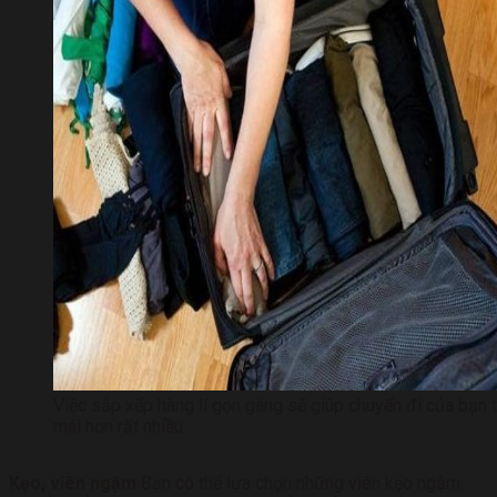
Việc sắp xếp hàng lí gọn gàng sẽ giúp chuyến đi của bạn 
mái hơn rất nhiều
Kẹo, viên ngậm
Bạn có thể lựa chọn những viên kẹo ngậm