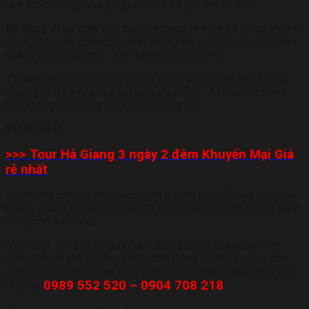
làm ấm cổ họng như gừng, bạc hà để giữ ấm cơ thể
Đồ dùng đi xe máy
Nếu bạn lựa chọn xe máy để khám phá Hà
Giang, bạn nên chọn cho mình những bộ quần áo dài tay, khăn
quàng cổ, khẩu trang… sẵn sàng cho chuyến đi.
Thuốc
Bạn nên chuẩn bị những thuốc chữa các bệnh thông
thường như cảm, sốt, đau bụng, đau đầu… đề phòng trường
hợp không thích ứng với khí hậu vùng núi.
XEM THÊM
>>> Tour Hà Giang 3 ngày 2 đêm Khuyến Mại Giá
rẻ nhất
Với những chia sẻ trên về chuyến du lịch đi Hà Giang bằng xe
khách, chúng tôi hi vọng bạn đã chuẩn bị cho mình những hành
trang cần thiết nhất.
Mảnh đất địa đầu tổ quốc xinh đẹp đang chờ đón bạn với
những khám phá thú vị và hấp dẫn. Đừng bỏ lỡ mùa hoa tam
giác mạch bung nở hay tung mình vào hành trình săn mây nhé
0989 552 520 – 0904 708 218
Hotline