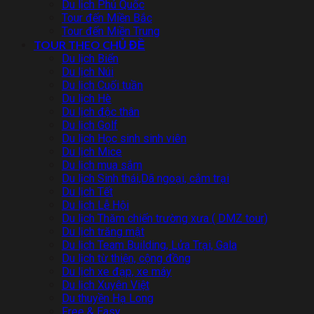
Du lịch Phú Quốc
Tour đến Miền Bắc
Tour đến Miền Trung
TOUR THEO CHỦ ĐỀ
Du lịch Biển
Du lịch Núi
Du lịch Cuối tuần
Du lịch Hè
Du lịch độc thân
Du lịch Golf
Du lịch Học sinh sinh viên
Du lịch Mice
Du lịch mua sắm
Du lịch Sinh thái,Dã ngoại, cắm trại
Du lịch Tết
Du lịch Lễ Hội
Du lịch Thăm chiến trường xưa ( DMZ tour)
Du lịch trăng mật
Du lịch Team Building, Lửa Trại, Gala
Du lịch từ thiện, cộng đồng
Du lịch xe đạp, xe máy
Du lịch Xuyên Việt
Du thuyền Hạ Long
Free & Easy