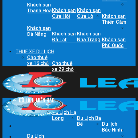
Khách sạn
Khách sạn
Khách sạn
Thanh Hóa
Cửa Hội
Cửa Lò
Khách sạn
Thiên Cầm
Khách sạn
Khách sạn
Khách sạn
Đà Nẵng
Đà Lạt
Nha Trang
Khách sạn
Phú Quốc
THUÊ XE DU LỊCH
Cho thuê
xe 16 chỗ
Cho thuê
xe 29 chỗ
DU LỊCH MIỀN BẮC
Du lịch
Sapa
Du Lịch Hạ
Long
Du Lịch Ba
Bể
Du lịch
Bắc Ninh
Du Lịch