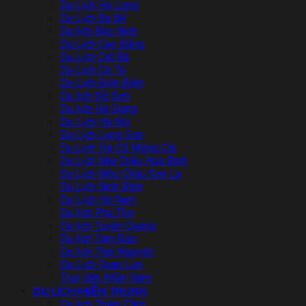
Du Lịch Hạ Long
Du Lịch Ba Bể
Du lịch Bắc Ninh
Du Lịch Cao Bằng
Du Lịch Cát Bà
Du Lịch Cô Tô
Du Lịch Điện Biên
Du lịch Đồ Sơn
Du lịch Hà Giang
Du Lịch Hà Nội
Du Lịch Lạng Sơn
Du Lịch Trà Cổ Móng Cái
Du Lịch Mai Châu Hòa Bình
Du Lịch Mộc Châu Sơn La
Du Lịch Ninh Bình
Du Lịch Hà Nam
Du lịch Phú Thọ
Du lịch Tuyên Quang
Du lịch Tam Đảo
Du lịch Thái Nguyên
Du Lịch Quan Lạn
Tour đến Miền Nam
DU LỊCH MIỀN TRUNG
Du lịch Thiên Cầm