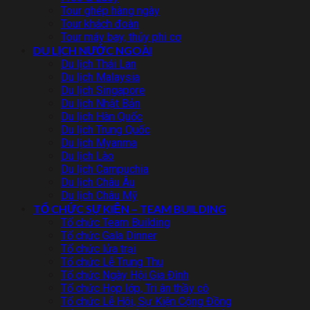
Tour ghép hàng ngày
Tour khách đoàn
Tour máy bay, thủy phi cơ
DU LỊCH NƯỚC NGOÀI
Du lịch Thái Lan
Du lịch Malaysia
Du lịch Singapore
Du lịch Nhật Bản
Du lịch Hàn Quốc
Du lịch Trung Quốc
Du lịch Myanma
Du lịch Lào
Du lịch Campuchia
Du lịch Châu Âu
Du lịch Châu Mỹ
TỔ CHỨC SỰ KIỆN – TEAM BUILDING
Tổ chức Team Building
Tổ chức Gala Dinner
Tổ chức lửa trại
Tổ chức Lễ Trung Thu
Tổ chức Ngày Hội Gia Đình
Tổ chức Họp lớp, Tri ân thầy cô
Tổ chức Lễ Hội, Sự Kiện Cộng Đồng