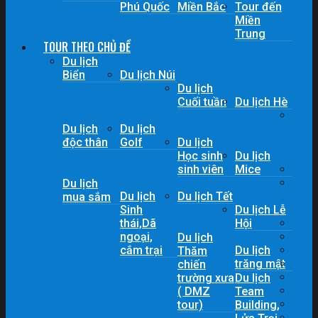
Phú Quốc
Miền Bắc
Tour đến
Miền
Trung
TOUR THEO CHỦ ĐỀ
Du lịch
Biển
Du lịch Núi
Du lịch
Cuối tuần
Du lịch Hè
Du lịch
Du lịch
độc thân
Golf
Du lịch
Học sinh
Du lịch
sinh viên
Mice
Du lịch
Du lịch
Du lịch Tết
mua sắm
Sinh
Du lịch Lễ
thái,Dã
Hội
ngoại,
Du lịch
cắm trại
Du lịch
Thăm
trăng mật
chiến
trường xưa
Du lịch
( DMZ
Team
tour)
Building,