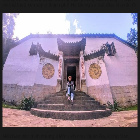
có thể thuê xe máy ở thành phố Hà Giang và bắt đầu chuyến đi.
Nếu bạn xác định những điểm đến như Quản Bạ, Đồng Văn,