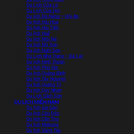
Du Lịch Cửa Lò
Du Lịch Cửa Hội
Du lịch Đà Nẵng – Hội An
Du lịch Hải Hòa
Du lịch Hải Tiến
Du lịch Huế
Du lịch Mũi Né
Du lịch Mỹ Sơn
Du lịch Nghi Sơn
Du Lịch Nha Trang – Đà Lạt
Du lịch Ninh Thuận
Du lịch Phú Yên
Du lịch Quảng Bình
Du lịch Tây Nguyên
Du lịch Quảng Trị
Du lịch Quy Nhơn
Du Lịch Sầm Sơn
DU LỊCH MIỀN NAM
Du lịch Sài Gòn
Du lịch Côn Đảo
Du lịch Cần Thơ
Du lịch Mekong
Du lịch Vũng Tàu