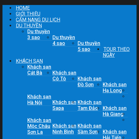
Skip
HOME
to
GIỚI THIỆU
content
CẨM NANG DU LỊCH
DU THUYỀN
Du thuyền
3 sao
Du thuyền
4 sao
Du thuyền
5 sao
TOUR THEO
NGÀY
KHÁCH SẠN
Khách sạn
Cát Bà
Khách sạn
Cô Tô
Khách sạn
Đồ Sơn
Khách sạn
Hạ Long
Khách sạn
Khách sạn
Khách sạn
Hà Nội
Sapa
Tam Đảo
Khách sạn
Hà Giang
Khách sạn
Khách sạn
Khách sạn
Mộc Châu
Ninh Bình
Sầm Sơn
Khách sạn
Sơn La
Hải Tiến