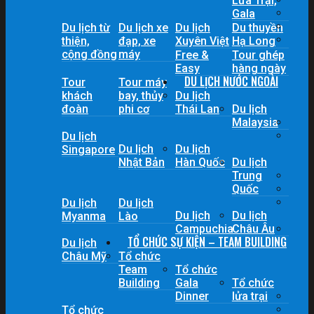
Lửa Trại,
Gala
Du lịch từ
Du lịch xe
Du lịch
Du thuyền
thiện,
đạp, xe
Xuyên Việt
Hạ Long
cộng đồng
máy
Free &
Tour ghép
Easy
hàng ngày
DU LỊCH NƯỚC NGOÀI
Tour
Tour máy
khách
bay, thủy
Du lịch
đoàn
phi cơ
Thái Lan
Du lịch
Malaysia
Du lịch
Du lịch
Du lịch
Singapore
Nhật Bản
Hàn Quốc
Du lịch
Trung
Quốc
Du lịch
Du lịch
Du lịch
Du lịch
Myanma
Lào
Campuchia
Châu Âu
TỔ CHỨC SỰ KIỆN – TEAM BUILDING
Du lịch
Châu Mỹ
Tổ chức
Team
Tổ chức
Building
Gala
Tổ chức
Dinner
lửa trại
Tổ chức