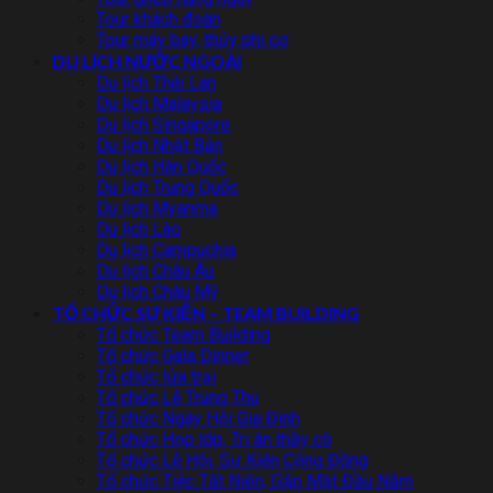
Tour khách đoàn
Tour máy bay, thủy phi cơ
DU LỊCH NƯỚC NGOÀI
Du lịch Thái Lan
Du lịch Malaysia
Du lịch Singapore
Du lịch Nhật Bản
Du lịch Hàn Quốc
Du lịch Trung Quốc
Du lịch Myanma
Du lịch Lào
Du lịch Campuchia
Du lịch Châu Âu
Du lịch Châu Mỹ
TỔ CHỨC SỰ KIỆN – TEAM BUILDING
Tổ chức Team Building
Tổ chức Gala Dinner
Tổ chức lửa trại
Tổ chức Lễ Trung Thu
Tổ chức Ngày Hội Gia Đình
Tổ chức Họp lớp, Tri ân thầy cô
Tổ chức Lễ Hội, Sự Kiện Cộng Đồng
Tổ chức Tiệc Tất Niên, Gặp Mặt Đầu Năm