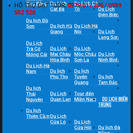
Du Lịch
Du Lịch Cô
Cao Bằng
HỖ TRỢ ĐẶT TOUR:
0979 017 395 / 0989
Cát Bà
Tô
Du Lịch
552 520
Điện Biên
Du lịch Đồ
Du lịch Hà
Du Lịch Hà
Sơn
Giang
Nội
Du Lịch
Lạng Sơn
Du Lịch
Du Lịch
Du Lịch
Trà Cổ
Mai Châu
Mộc Châu
Du Lịch
Móng Cái
Hòa Bình
Sơn La
Ninh Bình
Du Lịch Hà
Du lịch
Du lịch
Nam
Phú Thọ
Tuyên
Du lịch
Quang
Tam Đảo
Du lịch
Du Lịch
Tour đến
Thái
DU LỊCH MIỀN
Quan Lạn
Miền Nam
Nguyên
TRUNG
Du lịch
Thiên Cầm
Du Lịch
Cửa Lò
Du Lịch
Cửa Hội
Du lịch Đà