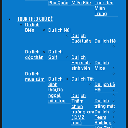
Phú Quốc
Miền Bắc
Tour đến
Miền
Trung
TOUR THEO CHỦ ĐỀ
Du lịch
Biển
Du lịch Núi
Du lịch
Cuối tuần
Du lịch Hè
Du lịch
Du lịch
độc thân
Golf
Du lịch
Học sinh
Du lịch
sinh viên
Mice
Du lịch
Du lịch
Du lịch Tết
mua sắm
Sinh
Du lịch Lễ
thái,Dã
Hội
ngoại,
Du lịch
cắm trại
Du lịch
Thăm
trăng mật
chiến
trường xưa
Du lịch
( DMZ
Team
tour)
Building,