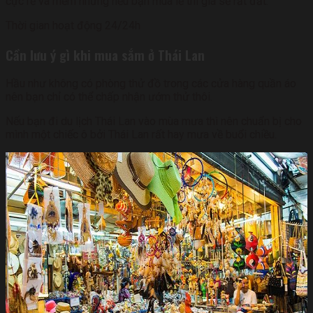
cực rẻ và mềm nhưng nếu bạn mua lẻ thì giá sẽ rất đắt.
Thời gian hoạt động 24/24h
Cần lưu ý gì khi mua sắm ở Thái Lan
Hầu như không có phòng thử đồ trong các cửa hàng quần áo
nên bạn chỉ có thể chấp nhận ướm thử thôi.
Nếu bạn đi du lịch Thái Lan vào mùa mưa thì nên chuẩn bị cho
mình một chiếc ô bởi Thái Lan rất hay mưa về buổi chiều.