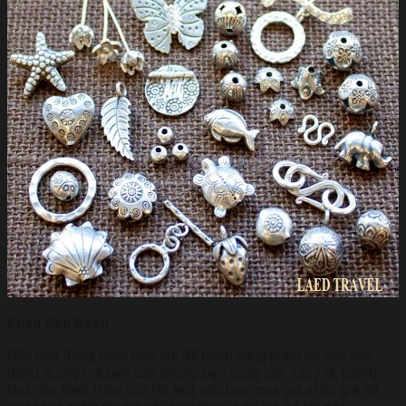
Khao San Road
Nếu bạn đang chọn một nơi để nhập hàng buôn thì chợ này
đúng là chợ mà bạn cần nhưng bạn cũng cần lưu ý là, giống
như chợ Ninh Hiệp của Hà Nội, nếu bạn mua giá sỉ thì giá sẽ