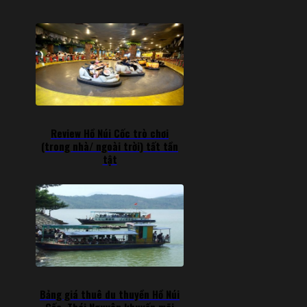
Review Hồ Núi Cốc trò chơi
(trong nhà/ ngoài trời) tất tần
tật
Bảng giá thuê du thuyền Hồ Núi