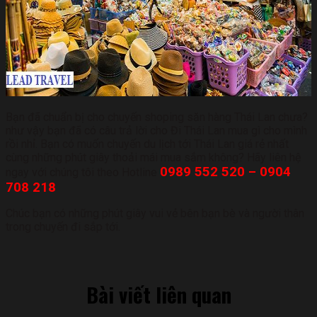
Bạn đã chuẩn bị cho chuyến shoping săn hàng Thái Lan chưa?
như vậy bạn đã có câu trả lời cho Đi Thái Lan mua gì cho mình
rồi nhỉ. Bạn có muốn chuyến du lịch tới Thái Lan giá rẻ nhất
cùng những phút giây thoải mái mua sắm không? Hãy liên hệ
0989 552 520 – 0904
ngay với chúng tôi theo Hotline
708 218
Chúc bạn có những phút giây vui vẻ bên bạn bè và người thân
trong chuyến đi sắp tới.
Bài viết liên quan