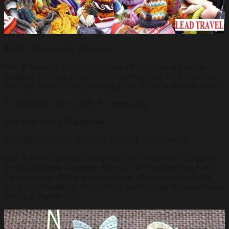
Silom – Surawong – Patong
Đây là 3 con đường có thể xem là trái tim thương mại của
Bangkok Thái Lan, ở đây có đủ loại mặt hàng với đủ loại giá
tiền, bạn sẽ thoải mái mua sắm ở đây dù ví tiền dày hay mỏng.
Thời gian mở cửa Từ 18h -24h hàng ngày
Chợ cuối tuần ở Chatuchak
Thời gian mở cửa 2 ngày cuối tuần thứ 7 và chủ nhật
Đây là phiên chợ được mong chờ nhất trong tuần ở BangKok
với rất nhiều các sản phẩm với giá sỉ về thời trang phụ kiện,
trang sức bạc, đồ trang trí nhà và các chậu cây cảnh. Ở đây
cũng có rất nhiều các món ăn đặc sản Thái Lan tha hồ cho bạn
chọn lựa và mua sắm.