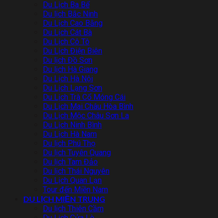
Du Lịch Ba Bể
Du lịch Bắc Ninh
Du Lịch Cao Bằng
Du Lịch Cát Bà
Du Lịch Cô Tô
Du Lịch Điện Biên
Du lịch Đồ Sơn
Du lịch Hà Giang
Du Lịch Hà Nội
Du Lịch Lạng Sơn
Du Lịch Trà Cổ Móng Cái
Du Lịch Mai Châu Hòa Bình
Du Lịch Mộc Châu Sơn La
Du Lịch Ninh Bình
Du Lịch Hà Nam
Du lịch Phú Thọ
Du lịch Tuyên Quang
Du lịch Tam Đảo
Du lịch Thái Nguyên
Du Lịch Quan Lạn
Tour đến Miền Nam
DU LỊCH MIỀN TRUNG
Du lịch Thiên Cầm
Du Lịch Cửa Lò