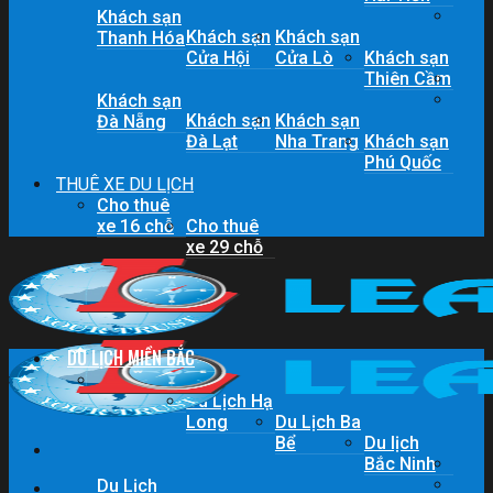
Khách sạn
Khách sạn
Khách sạn
Thanh Hóa
Cửa Hội
Cửa Lò
Khách sạn
Thiên Cầm
Khách sạn
Khách sạn
Khách sạn
Đà Nẵng
Đà Lạt
Nha Trang
Khách sạn
Phú Quốc
THUÊ XE DU LỊCH
Cho thuê
xe 16 chỗ
Cho thuê
xe 29 chỗ
DU LỊCH MIỀN BẮC
Du lịch
Sapa
Du Lịch Hạ
Long
Du Lịch Ba
Bể
Du lịch
Bắc Ninh
Du Lịch