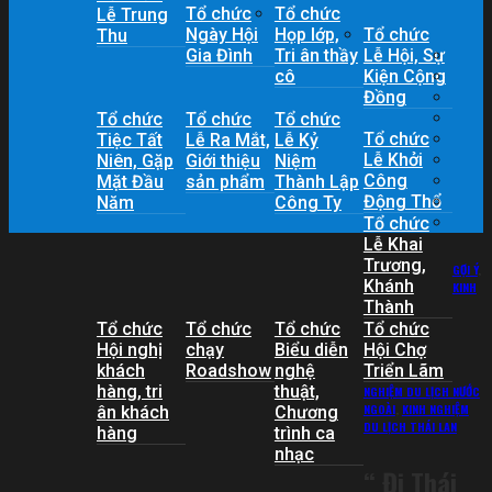
Tổ chức
Tổ chức
Lễ Trung
Ngày Hội
Họp lớp,
Tổ chức
Thu
Gia Đình
Tri ân thầy
Lễ Hội, Sự
cô
Kiện Cộng
Đồng
Tổ chức
Tổ chức
Tổ chức
Tổ chức
Tiệc Tất
Lễ Ra Mắt,
Lễ Kỷ
Lễ Khởi
Niên, Gặp
Giới thiệu
Niệm
Công
Mặt Đầu
sản phẩm
Thành Lập
Động Thổ
Năm
Công Ty
Tổ chức
Lễ Khai
Trương,
GỢI Ý
,
Khánh
KINH
Thành
Tổ chức
Tổ chức
Tổ chức
Tổ chức
Hội nghị
chạy
Biểu diễn
Hội Chợ
khách
Roadshow
nghệ
Triển Lãm
hàng, tri
thuật,
NGHIỆM DU LỊCH NƯỚC
NGOÀI
,
KINH NGHIỆM
ân khách
Chương
DU LỊCH THÁI LAN
hàng
trình ca
nhạc
“ Đi Thái