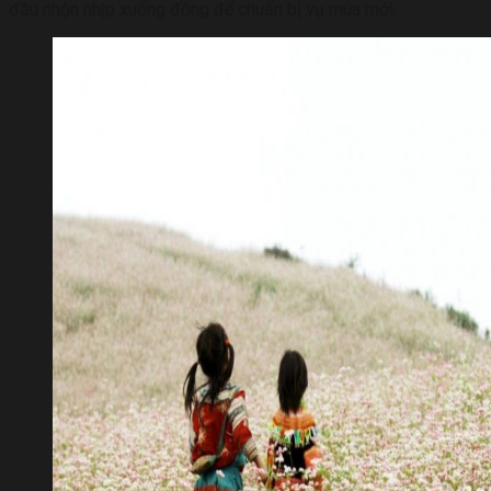
đầu nhộn nhịp xuống đồng để chuẩn bị vụ mùa mới.