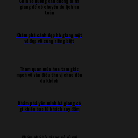
Chia sẻ hướng dẫn đường đi hà
giang để có chuyến du lịch an
toàn
Khám phá cảnh đẹp hà giang một
vẻ đẹp vô cùng riêng biệt
Tham quan mùa hoa tam giác
mạch vô vàn điều thú vị chào đón
du khách
Khám phá yên minh hà giang có
gì khiến bao lữ khách say đắm
Khám phá hà giang có gì vui