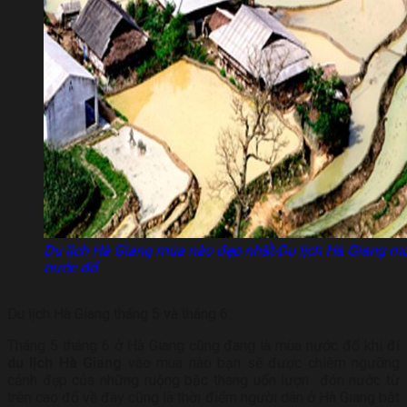
Du lịch Hà Giang mùa nào đẹp nhất-Du lịch Hà Giang m
nước đổ
Du lịch Hà Giang tháng 5 và tháng 6:
Tháng 5 tháng 6 ở Hà Giang cũng đang là mùa nước đổ khi
đi
du lịch Hà Giang
vào mùa nào bạn sẽ được chiêm ngưỡng
cảnh đẹp của những ruộng bậc thang uốn lượn đón nước từ
trên cao đổ về đây cũng là thời điểm người dân ở Hà Giang bắt