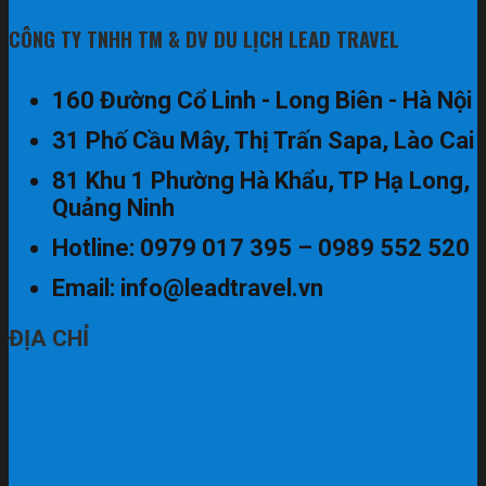
CÔNG TY TNHH TM & DV DU LỊCH LEAD TRAVEL
160 Đường Cổ Linh - Long Biên - Hà Nội
31 Phố Cầu Mây, Thị Trấn Sapa, Lào Cai
81 Khu 1 Phường Hà Khẩu, TP Hạ Long,
Quảng Ninh
Hotline: 0979 017 395 – 0989 552 520
Email: info@leadtravel.vn
ĐỊA CHỈ