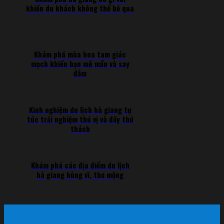
khiến du khách không thể bỏ qua
Khám phá mùa hoa tam giác
mạch khiến bạn mê mẩn và say
đắm
Kinh nghiệm du lịch hà giang tự
túc trải nghiệm thú vị và đầy thử
thách
Khám phá các địa điểm du lịch
hà giang hùng vĩ, thơ mộng