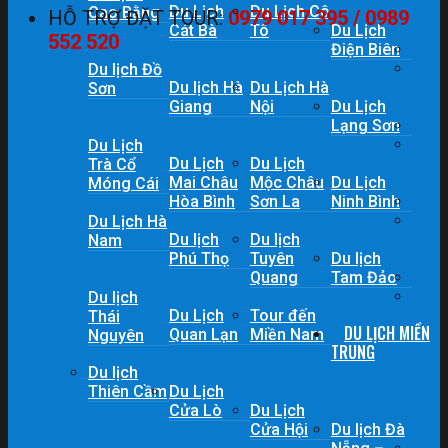
Du Lịch
Du Lịch Cô
Cao Bằng
HỖ TRỢ ĐẶT TOUR:
0979 017 395 / 0989
Cát Bà
Tô
Du Lịch
552 520
Điện Biên
Du lịch Đồ
Du lịch Hà
Du Lịch Hà
Sơn
Giang
Nội
Du Lịch
Lạng Sơn
Du Lịch
Du Lịch
Du Lịch
Trà Cổ
Mai Châu
Mộc Châu
Du Lịch
Móng Cái
Hòa Bình
Sơn La
Ninh Bình
Du Lịch Hà
Du lịch
Du lịch
Nam
Phú Thọ
Tuyên
Du lịch
Quang
Tam Đảo
Du lịch
Du Lịch
Tour đến
Thái
DU LỊCH MIỀN
Quan Lạn
Miền Nam
Nguyên
TRUNG
Du lịch
Thiên Cầm
Du Lịch
Cửa Lò
Du Lịch
Cửa Hội
Du lịch Đà