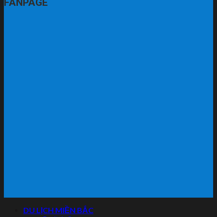
FANPAGE
DU LỊCH MIỀN BẮC