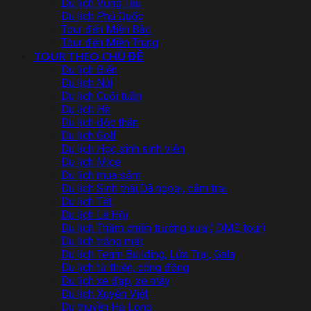
Du lịch Vũng Tàu
Du lịch Phú Quốc
Tour đến Miền Bắc
Tour đến Miền Trung
TOUR THEO CHỦ ĐỀ
Du lịch Biển
Du lịch Núi
Du lịch Cuối tuần
Du lịch Hè
Du lịch độc thân
Du lịch Golf
Du lịch Học sinh sinh viên
Du lịch Mice
Du lịch mua sắm
Du lịch Sinh thái,Dã ngoại, cắm trại
Du lịch Tết
Du lịch Lễ Hội
Du lịch Thăm chiến trường xưa ( DMZ tour)
Du lịch trăng mật
Du lịch Team Building, Lửa Trại, Gala
Du lịch từ thiện, cộng đồng
Du lịch xe đạp, xe máy
Du lịch Xuyên Việt
Du thuyền Hạ Long