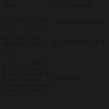
Nhà xe
Sđt liên hệ đặt vé
Nhà xe Việt Anh (Giáp
0982529168/ 0936076266
Bát – thị trấn Ba Sao)
Nhà xe Phúc Khang
0973 958 988/ 0967 55 26
(Giáp Bát – thị trấn Ba
26
Sao)
xe Limousine từ Mỹ Đình
đi Phủ Lý (90.000đ/
khách). Xuống thành phố
Phủ Lý, du khách di
02263578578
chuyển bằng taxi, xe ôm
khoảng 20 km là đến
cổng chùa.