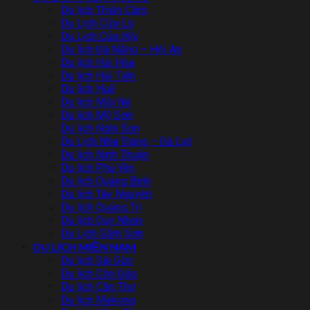
Du lịch Thiên Cầm
Du Lịch Cửa Lò
Du Lịch Cửa Hội
Du lịch Đà Nẵng – Hội An
Du lịch Hải Hòa
Du lịch Hải Tiến
Du lịch Huế
Du lịch Mũi Né
Du lịch Mỹ Sơn
Du lịch Nghi Sơn
Du Lịch Nha Trang – Đà Lạt
Du lịch Ninh Thuận
Du lịch Phú Yên
Du lịch Quảng Bình
Du lịch Tây Nguyên
Du lịch Quảng Trị
Du lịch Quy Nhơn
Du Lịch Sầm Sơn
DU LỊCH MIỀN NAM
Du lịch Sài Gòn
Du lịch Côn Đảo
Du lịch Cần Thơ
Du lịch Mekong