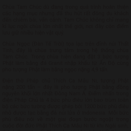
Chùa Tam Chúc dù đang trong quá trình hoàn thiện
các hạng mục nhưng đã thu hút rất đông du khách
đến chiêm bái, vãn cảnh. Tam Chúc không chỉ mang
kỉ lục ngôi chùa lớn nhất thế giới, nơi đây còn điểm
lưu giữ nhiều hiện vật quý.
Chùa Ngọc (Đàn Tế Trời) tọa lạc trên đỉnh núi Thất
Tinh, đây là chùa trung tâm trong hệ thống chùa
Tam Chúc. Trong chùa hiện đang đặt 3 bức tượng
Phật làm bằng đá Granit nhập khẩu từ Ấn Độ cùng
pho tượng Phật làm bằng ngọc nặng 4,9 tấn.
Điện thờ Pháp chủ Thích Ca Mâu Ni, tượng Phật
nặng 200 tấn – đây là pho tượng Phật bằng đồng
nguyên khối lớn nhất Đông Nam Á. Điểm nhấn trong
điện Pháp Chủ là 4 bức phù điêu lớn bao trùm toàn
bộ các bức tường được ghép bởi 1200 bức phù điêu
nhỏ được tạc bằng đá núi lửa ở Indonesia. Mỗi bức
phù điêu nói về một giai đoạn bước ngoặt trong
cuộc đời đức Phật Thích Ca Mâu Ni từ khi Ngài sinh,