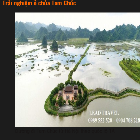
Trải nghiệm ở chùa Tam Chúc
Đường đi Tam Chúc từ Hà Nội theo quốc lộ 1A