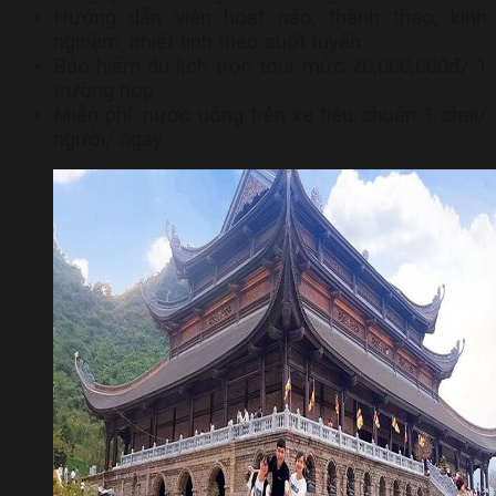
Hướng dẫn viên hoạt náo, thành thạo, kinh
nghiệm, nhiệt tình theo suốt tuyến.
Bảo hiểm du lịch trọn tour mức 20,000,000đ/ 1
trường hợp
Miễn phí: nước uống trên xe tiêu chuẩn 1 chai/
người/ ngày