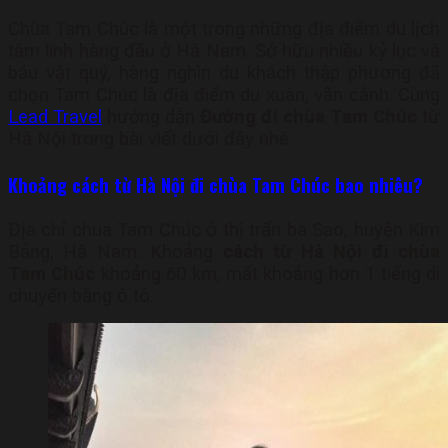
Chùa Tam Chúc là một trong những địa điểm du lịch
tâm linh hàng đầu ở Hà Nam. Sở hữu nhiều kỷ lục và
báu vật quý, hàng nghìn du khách thập phương đã
chọn Tam Chúc là địa điểm du xuân, vãn cảnh. Cùng
Lead Travel
hướng dẫn
Đường đi chùa Tam Chúc
từ
Hà Nội trong bài viết dưới đây nhé.
Khoảng cách từ Hà Nội đi chùa Tam Chúc bao nhiêu?
Địa chỉ chùa Tam Chúc ở thị trấn ba Sao, huyện Kim
Bảng, Hà Nam. Khoảng
cách từ Hà Nội đi chùa
Tam Chúc
khoảng 60 km, mất khoảng hơn 1 tiếng di
chuyển bằng ô tô.