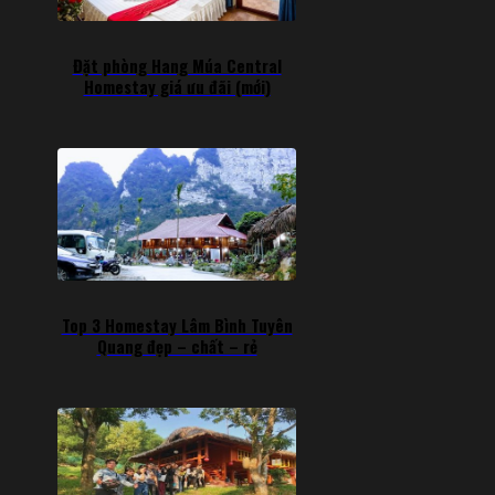
Đặt phòng Hang Múa Central
Homestay giá ưu đãi (mới)
Top 3 Homestay Lâm Bình Tuyên
Quang đẹp – chất – rẻ