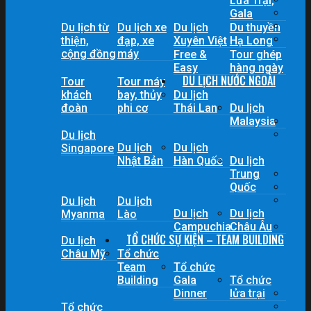
Lửa Trại,
Gala
Du lịch từ
Du lịch xe
Du lịch
Du thuyền
thiện,
đạp, xe
Xuyên Việt
Hạ Long
cộng đồng
máy
Free &
Tour ghép
Easy
hàng ngày
DU LỊCH NƯỚC NGOÀI
Tour
Tour máy
khách
bay, thủy
Du lịch
đoàn
phi cơ
Thái Lan
Du lịch
Malaysia
Du lịch
Du lịch
Du lịch
Singapore
Nhật Bản
Hàn Quốc
Du lịch
Trung
Quốc
Du lịch
Du lịch
Du lịch
Du lịch
Myanma
Lào
Campuchia
Châu Âu
TỔ CHỨC SỰ KIỆN – TEAM BUILDING
Du lịch
Châu Mỹ
Tổ chức
Team
Tổ chức
Building
Gala
Tổ chức
Dinner
lửa trại
Tổ chức