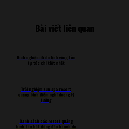
Bài viết liên quan
Kinh nghiệm đi du lịch vũng tàu
tự túc chi tiết nhất
Trải nghiệm sun spa resort
quảng bình điểm nghỉ dưỡng lý
tưởng
Danh sách các resort quảng
bình thu hút đông đảo khách du