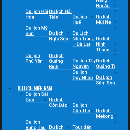
Nẵng –
Hội An
Du lịch Hải
Du lịch Hải
Du lịch
Du lịch
Hòa
Tiến
Huế
Mũi Né
Du lịch Mỹ
Du lịch
Du Lịch
Sơn
Nghi Sơn
Nha Trang
Du lịch
– Đà Lạt
Ninh
Thuận
Du lịch
Du lịch
Du lịch Tây
Du lịch
Phú Yên
Quảng
Nguyên
Quảng Trị
Bình
Du lịch
Du Lịch
Quy Nhơn
Sầm Sơn
DU LỊCH MIỀN NAM
Du lịch Sài
Gòn
Du lịch
Côn Đảo
Du lịch
Cần Thơ
Du lịch
Mekong
Du lịch
Du lịch
Tour đến
Vũng Tàu