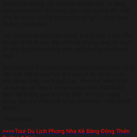
Khách sạn Đồng Hới với thiết kế hiện đại 14 tầng
sang trọng đem tới không gian nghỉ dưỡng tốt nhất
cho du khách với hệ thống phòng nghỉ – nhà hàng –
hồ bơi – quầy bar…
Với 144 phòng nghỉ tiêu chuẩn khách sạn 4 sao đầy
đủ các thiết bị hiện đại, thiết kế phòng rộng rãi đem
tới cho du khách không gian nghỉ dưỡng thoải mái
nhất.
Du khách có thể chọn thưởng thức những món ngon
đặc sản đất Quảng hay ẩm thực Á Âu tại khu vực
nhà hàng riêng của khách sạn. Khu nhà hàng Nhật
Lệ tọa lạc tại tầng 2 với sức chứa trên 300 khách
đem tới không gian thưởng thức ẩm thực sang
trọng. Giá cho mỗi suất ăn từ 200.000đ – 500.000đ/
khách.
Tham Khảo
>>>>Tour Du Lịch Phong Nha Kẻ Bàng-Động Thiên