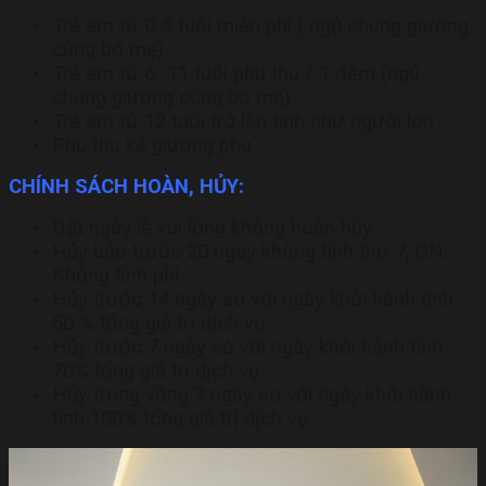
Trẻ em từ 0-5 tuổi miễn phí ( ngủ chung giường
cùng bố mẹ)
Trẻ em từ 6 -11 tuổi phụ thu / 1 đêm (ngủ
chung giường cùng bố mẹ)
Trẻ em từ 12 tuổi trở lên tính như người lớn
Phụ thu kê giường phụ
CHÍNH SÁCH HOÀN, HỦY:
Đặt ngày lễ vui lòng không hoàn hủy
Hủy báo trước 20 ngày không tính thứ 7, CN:
Không tính phí
Hủy trước 14 ngày so với ngày khởi hành tính
50 % tổng giá trị dịch vụ
Hủy trước 7 ngày so với ngày khởi hành tính
70% tổng giá trị dịch vụ
Hủy trong vòng 7 ngày so với ngày khởi hành
tính 100% tổng giá trị dịch vụ