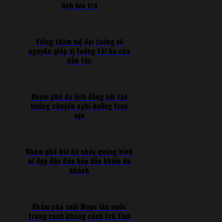
lịch lưu trú
Viếng thăm mộ đại tướng võ
nguyên giáp vị tướng tài ba của
dân tộc
Khám phá du lịch đồng hới tận
hưởng chuyến nghỉ dưỡng trọn
vẹn
Khám phá bãi đá nhảy quảng bình
vẻ đẹp độc đáo hấp dẫn khiến du
khách
Khám phá suối Moọc làn nước
trong xanh khung cảnh trữ tình