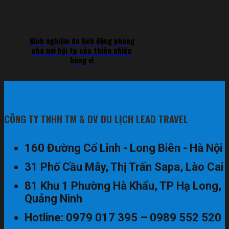
Kinh nghiệm du lịch động phong
nha nơi hội tụ của thiên nhiên
hùng vĩ
CÔNG TY TNHH TM & DV DU LỊCH LEAD TRAVEL
160 Đường Cổ Linh - Long Biên - Hà Nội
31 Phố Cầu Mây, Thị Trấn Sapa, Lào Cai
81 Khu 1 Phường Hà Khẩu, TP Hạ Long,
Quảng Ninh
Hotline: 0979 017 395 – 0989 552 520