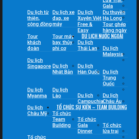
Lửa Trại,
Gala
Du lịch từ
Du lịch xe
Du lịch
Du thuyền
thiện,
đạp, xe
Xuyên Việt
Hạ Long
cộng đồng
máy
Free &
Tour ghép
Easy
hàng ngày
DU LỊCH NƯỚC NGOÀI
Tour
Tour máy
khách
bay, thủy
Du lịch
đoàn
phi cơ
Thái Lan
Du lịch
Malaysia
Du lịch
Du lịch
Du lịch
Singapore
Nhật Bản
Hàn Quốc
Du lịch
Trung
Quốc
Du lịch
Du lịch
Du lịch
Du lịch
Myanma
Lào
Campuchia
Châu Âu
TỔ CHỨC SỰ KIỆN – TEAM BUILDING
Du lịch
Châu Mỹ
Tổ chức
Team
Tổ chức
Building
Gala
Tổ chức
Dinner
lửa trại
Tổ chức