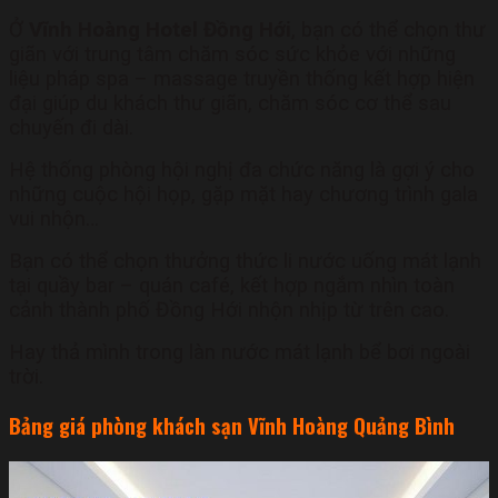
Ở
Vĩnh Hoàng Hotel Đồng Hới
, bạn có thể chọn thư
giãn với trung tâm chăm sóc sức khỏe với những
liệu pháp spa – massage truyền thống kết hợp hiện
đại giúp du khách thư giãn, chăm sóc cơ thể sau
chuyến đi dài.
Hệ thống phòng hội nghị đa chức năng là gợi ý cho
những cuộc hội họp, gặp mặt hay chương trình gala
vui nhộn…
Bạn có thể chọn thưởng thức li nước uống mát lạnh
tại quầy bar – quán café, kết hợp ngắm nhìn toàn
cảnh thành phố Đồng Hới nhộn nhịp từ trên cao.
Hay thả mình trong làn nước mát lạnh bể bơi ngoài
trời.
Bảng giá phòng khách sạn Vĩnh Hoàng Quảng Bình