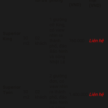
tối đa
phòng
mại
(VND)
(VND)
1 giường
cỡ King,
có view
Superior
nhìn ra
30
02
King
thành
760.000
Liên hệ
m2
khách
phố, đảo
Bảo Ninh
và sông
Nhật Lệ
2 giường
đơn, có
view nhìn
Superior
30
02
ra thành
Twin
1.400.000
Liên hệ
m2
khách
phố, đảo
Bảo Ninh
và sông