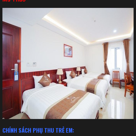
CHÍNH SÁCH PHỤ THU TRẺ EM: