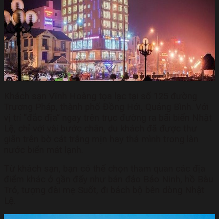
Khách sạn Vĩnh Hoàng tọa lạc tại số 125 đường
Trương Pháp, thành phố Đồng Hới, Quảng Bình. Với
vị trí “đắc địa” ngay trên trục đường ra bãi biển Nhật
Lệ, chỉ với vài bước chân, du khách đã được thư
giãn trên bờ cát trắng mịn hay thả mình trong làn
nước biển mát lạnh.
Từ khách sạn, bạn có thể chọn tham quan các địa
điểm khác ở gần đấy như bán đảo Bảo Ninh, hồ Bàu
Tró, tượng đài mẹ Suốt, đi bách bộ bên dòng Nhật
Lệ.