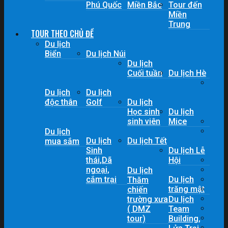
Phú Quốc
Miền Bắc
Tour đến
Miền
Trung
TOUR THEO CHỦ ĐỀ
Du lịch
Biển
Du lịch Núi
Du lịch
Cuối tuần
Du lịch Hè
Du lịch
Du lịch
độc thân
Golf
Du lịch
Học sinh
Du lịch
sinh viên
Mice
Du lịch
Du lịch
Du lịch Tết
mua sắm
Sinh
Du lịch Lễ
thái,Dã
Hội
ngoại,
Du lịch
cắm trại
Du lịch
Thăm
trăng mật
chiến
trường xưa
Du lịch
( DMZ
Team
tour)
Building,