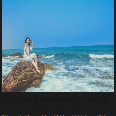
Từ khách sạn, du khách rất dễ dàng di chuyển đến
ga tàu, bến xe gần đấy chỉ từ 3 – 5 km.