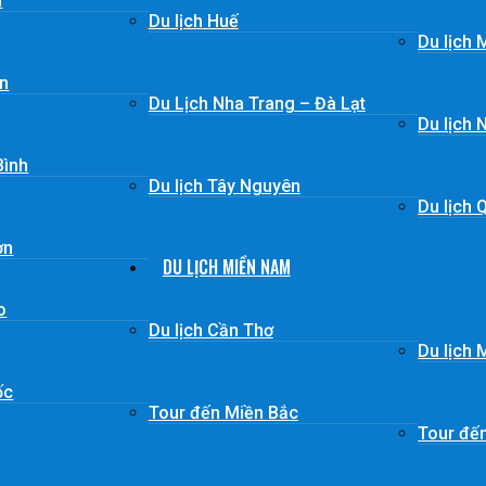
n
Du lịch Huế
Du lịch 
ơn
Du Lịch Nha Trang – Đà Lạt
Du lịch 
Bình
Du lịch Tây Nguyên
Du lịch 
ơn
DU LỊCH MIỀN NAM
o
Du lịch Cần Thơ
Du lịch
ốc
Tour đến Miền Bắc
Tour đế