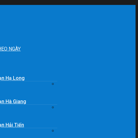
HEO NGÀY
ạn Hạ Long
ạn Hà Giang
n Hải Tiến