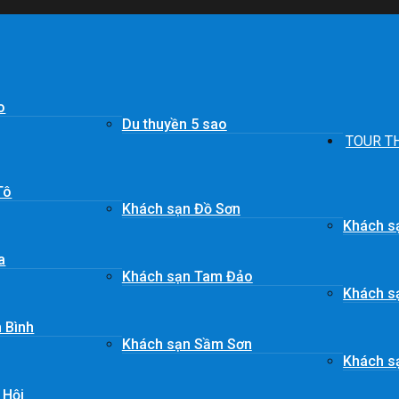
o
Du thuyền 5 sao
TOUR T
Tô
Khách sạn Đồ Sơn
Khách s
a
Khách sạn Tam Đảo
Khách s
 Bình
Khách sạn Sầm Sơn
Khách sạ
 Hội