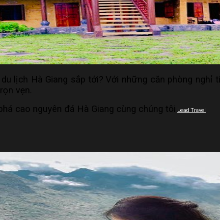
du lịch Hà Giang sắp tới? Với những căn phòng nghỉ t
rọn vẹn.
 phá cao nguyên đá Hà Giang cùng chúng tôi
Lead Travel