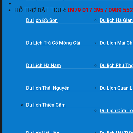
HỖ TRỢ ĐẶT TOUR:
0979 017 395 / 0989 552
Du lịch Đồ Sơn
Du lịch Hà Gia
Du Lịch Trà Cổ Móng Cái
Du Lịch Mai Ch
Du Lịch Hà Nam
Du lịch Phú Th
Du lịch Thái Nguyên
Du Lịch Quan 
Du lịch Thiên Cầm
Du Lịch Cửa L