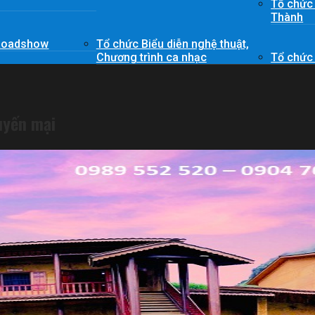
Tổ chức
Thành
 Roadshow
Tổ chức Biểu diễn nghệ thuật,
Chương trình ca nhạc
Tổ chức
uyến mại