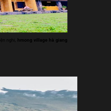
iện nghi,
hmong village hà giang