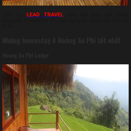
LEAD TRAVE
Hôm nay,
L
cùng bạn khám phá những
homestay ở Hoàng Su Phì chất lượng tốt, thuận tiện cho việc
đi lại
Những homestay ở Hoàng Su Phì tốt nhất
Hoang Su Phi Lodge