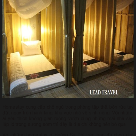
Homestay cung cấp chỗ ngủ trong phòng tập thể, bồn rửa tay
đặt ngay trên hành lang, khu vực nhà vệ sinh riêng. Với những
ai yêu thích không gian ruộng vườn cùng những mái nhà sàn
lấp ló trong sương sớm thì đây là địa chỉ không nên bỏ qua.
Với những homestay ở Hoàng Su Phì trên bạn đã chọn cho