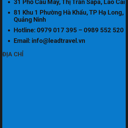
31 Phố Cầu Mây, Thị Trấn Sapa, Lào Cai
81 Khu 1 Phường Hà Khẩu, TP Hạ Long,
Quảng Ninh
Hotline: 0979 017 395 – 0989 552 520
Email: info@leadtravel.vn
ĐỊA CHỈ