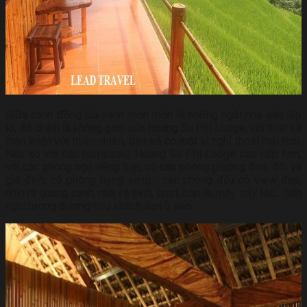
Giữa cánh đồng lúa xanh mơn mởn là những ngôi nhà sàn lấp
ló, đó chính là không gian của Hoang Su Phi Lodge, với thiết kế
thân thiện với thiên nhiên, bạn sẽ có một kì nghỉ thoải mái hơn.
Nếu so với các homestay, Hoang Su Phi Lodge cao cấp hơn,
với các phòng ngủ riêng biệt, có các phòng giường đơn, đôi và
gia đình, có phòng hạng sang… các phòng đều có view đẹp,
nhìn ra quang cảnh, nhà vệ sinh, quạt, bàn là, máy sấy tóc… tiện
nghi tương đương như khách sạn 3 sao.