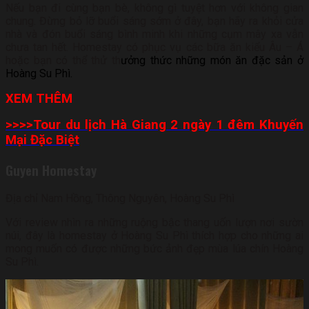
Nếu bạn đi cùng bạn bè, không gì tuyệt hơn với không gian
chung. Đừng bỏ lỡ buổi sáng sớm ở đây, bạn hãy ra khỏi cửa
nhà và đón buổi sáng bình minh khi những cụm mây xa vẫn
chưa tan hết. Homestay có phục vụ các bữa ăn kiểu Âu – Á
hoặc bạn có thể thử th
ưởng thức những món ăn đặc sản ở
Hoàng Su Phì.
XEM THÊM
>>>>Tour du lịch Hà Giang 2 ngày 1 đêm Khuyến
Mại Đặc Biệt
Guyen Homestay
Địa chỉ Nam Hồng, Thông Nguyên, Hoàng Su Phì
Với review nhìn ra những ruộng bậc thang uốn lượn nơi sườn
núi, đây là homestay ở Hoàng Su Phì thích hợp cho những ai
mong muốn có được những bức ảnh đẹp mùa lúa chín Hoàng
Su Phì.