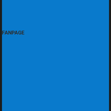
FANPAGE