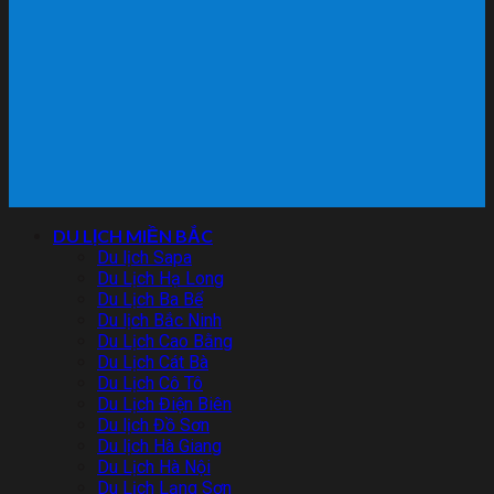
DU LỊCH MIỀN BẮC
Du lịch Sapa
Du Lịch Hạ Long
Du Lịch Ba Bể
Du lịch Bắc Ninh
Du Lịch Cao Bằng
Du Lịch Cát Bà
Du Lịch Cô Tô
Du Lịch Điện Biên
Du lịch Đồ Sơn
Du lịch Hà Giang
Du Lịch Hà Nội
Du Lịch Lạng Sơn