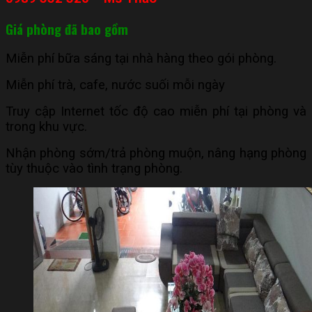
Giá phòng đã bao gồm
Miễn phí bữa sáng tại nhà hàng theo gói phòng.
Miễn phí trà, cafe, nước suối mỗi ngày
Truy cập Internet tốc độ cao miễn phí tại phòng và
trong khu vực.
Nhận phòng sớm/trả phòng muộn, nâng hạng phòng
tùy thuộc vào tình trạng phòng.