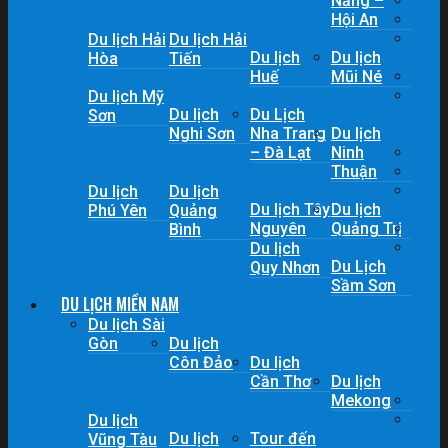
Nẵng –
Hội An
Du lịch Hải
Du lịch Hải
Du lịch
Du lịch
Hòa
Tiến
Huế
Mũi Né
Du lịch Mỹ
Du lịch
Du Lịch
Sơn
Nghi Sơn
Nha Trang
Du lịch
– Đà Lạt
Ninh
Thuận
Du lịch
Du lịch
Du lịch Tây
Du lịch
Phú Yên
Quảng
Nguyên
Quảng Trị
Bình
Du lịch
Du Lịch
Quy Nhơn
Sầm Sơn
DU LỊCH MIỀN NAM
Du lịch Sài
Gòn
Du lịch
Côn Đảo
Du lịch
Cần Thơ
Du lịch
Mekong
Du lịch
Du lịch
Tour đến
Vũng Tàu