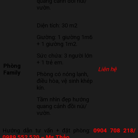
quang cảnh đồi núi/
vườn.
Diện tích: 30 m2
Giường: 1 giường 1m6
+ 1 giường 1m2.
Sức chứa: 3 người lớn
+ 1 trẻ em.
Phòng
Liên hệ
Family
Phòng có nóng lạnh,
điều hòa, vệ sinh khép
kín.
Tầm nhìn đẹp hướng
quang cảnh đồi núi/
vườn.
Hướng dẫn tư vấn + đặt phòng:
0904 708 218/
0989 552 520 – Ms Thảo