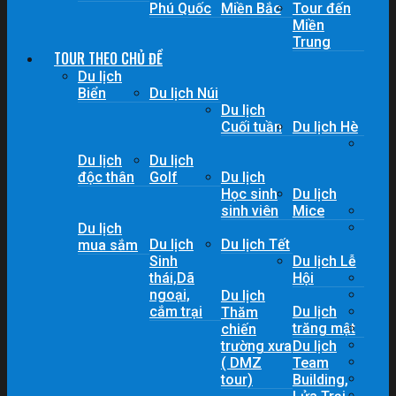
Phú Quốc
Miền Bắc
Tour đến
Miền
Trung
TOUR THEO CHỦ ĐỀ
Du lịch
Biển
Du lịch Núi
Du lịch
Cuối tuần
Du lịch Hè
Du lịch
Du lịch
độc thân
Golf
Du lịch
Học sinh
Du lịch
sinh viên
Mice
Du lịch
Du lịch
Du lịch Tết
mua sắm
Sinh
Du lịch Lễ
thái,Dã
Hội
ngoại,
Du lịch
cắm trại
Du lịch
Thăm
trăng mật
chiến
trường xưa
Du lịch
( DMZ
Team
tour)
Building,