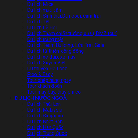
Du lịch Mice
Du lịch mua sắm
Du lịch Sinh thái,Dã ngoại, cắm trại
Du lịch Tết
Du lịch Lễ Hội
Du lịch Thăm chiến trường xưa ( DMZ tour)
Du lịch trăng mật
Du lịch Team Building, Lửa Trại, Gala
Du lịch từ thiện, cộng đồng
Du lịch xe đạp, xe máy
Du lịch Xuyên Việt
Du thuyền Hạ Long
Free & Easy
Tour ghép hàng ngày
Tour khách đoàn
Tour máy bay, thủy phi cơ
DU LỊCH NƯỚC NGOÀI
Du lịch Thái Lan
Du lịch Malaysia
Du lịch Singapore
Du lịch Nhật Bản
Du lịch Hàn Quốc
Du lịch Trung Quốc