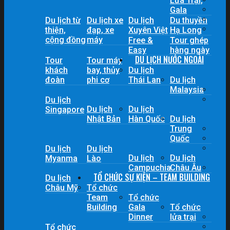
Lửa Trại,
Gala
Du lịch từ
Du lịch xe
Du lịch
Du thuyền
thiện,
đạp, xe
Xuyên Việt
Hạ Long
cộng đồng
máy
Free &
Tour ghép
Easy
hàng ngày
DU LỊCH NƯỚC NGOÀI
Tour
Tour máy
khách
bay, thủy
Du lịch
đoàn
phi cơ
Thái Lan
Du lịch
Malaysia
Du lịch
Du lịch
Du lịch
Singapore
Nhật Bản
Hàn Quốc
Du lịch
Trung
Quốc
Du lịch
Du lịch
Du lịch
Du lịch
Myanma
Lào
Campuchia
Châu Âu
TỔ CHỨC SỰ KIỆN – TEAM BUILDING
Du lịch
Châu Mỹ
Tổ chức
Team
Tổ chức
Building
Gala
Tổ chức
Dinner
lửa trại
Tổ chức