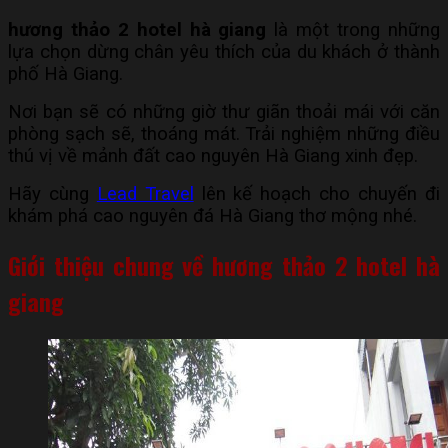
hương thảo 2 hotel hà giang
là một trong những
lựa chọn dừng chân yêu thích của du khách ở thành
phố Hà Giang.
Nơi bạn sẽ có những giờ thư giãn thoải mái với căn
phòng sạch sẽ, thoáng mát. Trải nghiệm những điều
thú vị về mảnh đất cao nguyên Hà Giang xinh đẹp.
Hãy cùng
Lead Travel
lên kế hoạch cho chuyến đi
khám phá cao nguyên đá Hà Giang thơ mộng nhé.
Giới thiệu chung về hương thảo 2 hotel hà
giang