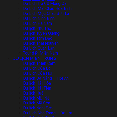
Du Lịch Trà Cổ Móng Cái
Du Lịch Mai Châu Hòa Bình
Du Lịch Mộc Châu Sơn La
Du Lịch Ninh Bình
Du Lịch Hà Nam
Du lịch Phú Thọ
Du lịch Tuyên Quang
Du lịch Tam Đảo
Du lịch Thái Nguyên
Du Lịch Quan Lạn
Tour đến Miền Nam
DU LỊCH MIỀN TRUNG
Du lịch Thiên Cầm
Du Lịch Cửa Lò
Du Lịch Cửa Hội
Du lịch Đà Nẵng – Hội An
Du lịch Hải Hòa
Du lịch Hải Tiến
Du lịch Huế
Du lịch Mũi Né
Du lịch Mỹ Sơn
Du lịch Nghi Sơn
Du Lịch Nha Trang – Đà Lạt