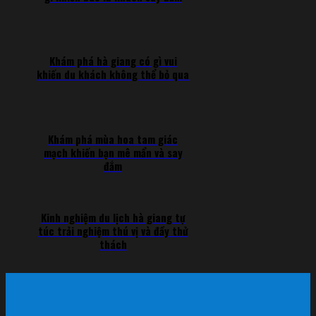
Khám phá hà giang có gì vui
khiến du khách không thể bỏ qua
Khám phá mùa hoa tam giác
mạch khiến bạn mê mẩn và say
đắm
Kinh nghiệm du lịch hà giang tự
túc trải nghiệm thú vị và đầy thử
thách