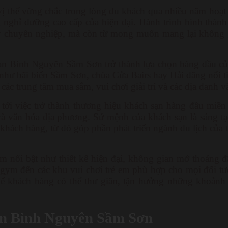
ị thế vững chắc trong lòng du khách qua nhiều năm hoạt 
 nghỉ dưỡng cao cấp của hiện đại. Hành trình hình thành
 lý chuyên nghiệp, mà còn từ mong muốn mang lại không 
h sạn Bình Nguyên Sầm Sơn trở thành lựa chọn hàng đầu c
như bãi biển Sầm Sơn, chùa Cửa Bairs hay Hải đăng nổi ti
các trung tâm mua sắm, vui chơi giải trí và các địa danh v
i việc trở thành thương hiệu khách sạn hàng đầu miền 
và văn hóa địa phương. Sứ mệnh của khách sạn là sáng t
o khách hàng, từ đó góp phần phát triển ngành du lịch củ
 nổi bật như thiết kế hiện đại, không gian mở thoáng đã
g gym đến các khu vui chơi trẻ em phù hợp cho mọi đối 
để khách hàng có thể thư giãn, tận hưởng những khoảnh 
 sạn Bình Nguyên Sầm Sơn