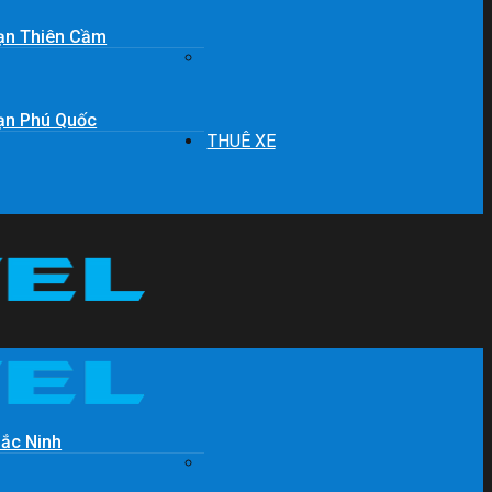
ạn Thiên Cầm
ạn Phú Quốc
THUÊ XE
Bắc Ninh