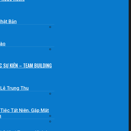
Nhật Bản
Lào
C SỰ KIỆN – TEAM BUILDING
 Lễ Trung Thu
Tiệc Tất Niên, Gặp Mặt
m