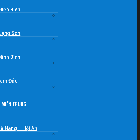
Điện Biên
 Lạng Sơn
Ninh Bình
 Tam Đảo
H MIỀN TRUNG
Đà Nẵng – Hội An