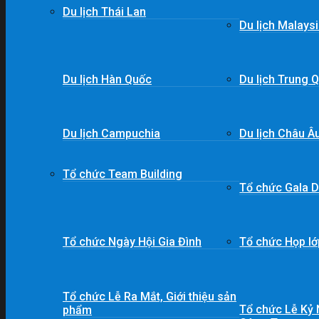
Du lịch Thái Lan
Du lịch Malays
Du lịch Hàn Quốc
Du lịch Trung 
Du lịch Campuchia
Du lịch Châu Â
Tổ chức Team Building
Tổ chức Gala D
Tổ chức Ngày Hội Gia Đình
Tổ chức Họp lớp
Tổ chức Lễ Ra Mắt, Giới thiệu sản
Tổ chức Lễ Kỷ
phẩm