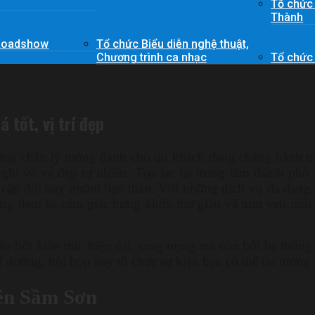
Tổ chức
Thành
 Roadshow
Tổ chức Biểu diễn nghệ thuật,
Chương trình ca nhạc
Tổ chức
tốt, vị trí đẹp
ừng chân lý tưởng dành cho du khách đang chặng hành 
 nghi và vẻ đẹp tự nhiên. Tọa lạc tại trung tâm thành ph
cặp đôi hay nhóm bạn thân. Với những dịch vụ đa dạng, p
ng đem lại cảm giác hứng khởi, thư giãn và trọn vẹn mỗi
n bởi kiến trúc hiện đại, sang trọng mà còn bởi hệ thống
 dưỡng, hội họp hay tổ chức sự kiện bạn có thể tin tưởng 
yên Sầm Sơn