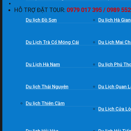
HỖ TRỢ ĐẶT TOUR:
0979 017 395 / 0989 552
Du lịch Đồ Sơn
Du lịch Hà Gia
Du Lịch Trà Cổ Móng Cái
Du Lịch Mai Ch
Du Lịch Hà Nam
Du lịch Phú Th
Du lịch Thái Nguyên
Du Lịch Quan 
Du lịch Thiên Cầm
Du Lịch Cửa L