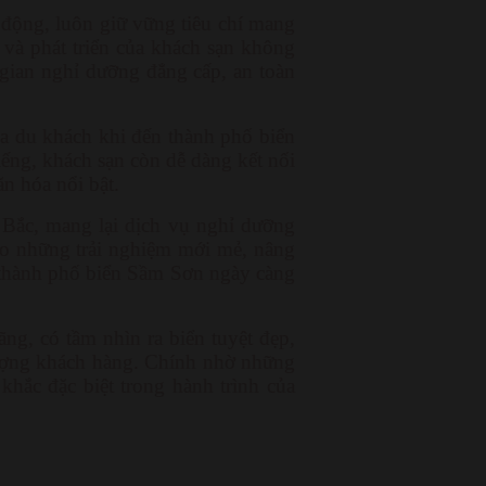
động, luôn giữ vững tiêu chí mang
 và phát triển của khách sạn không
gian nghỉ dưỡng đẳng cấp, an toàn
ủa du khách khi đến thành phố biển
ếng, khách sạn còn dễ dàng kết nối
ăn hóa nổi bật.
Bắc, mang lại dịch vụ nghỉ dưỡng
ạo những trải nghiệm mới mẻ, nâng
a thành phố biển Sầm Sơn ngày càng
ng, có tầm nhìn ra biển tuyệt đẹp,
tượng khách hàng. Chính nhờ những
khắc đặc biệt trong hành trình của