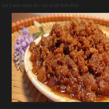
Gợi ý món ngon đặc sản cố đô Ninh Bình
khách sạn Đại An Ninh Bình