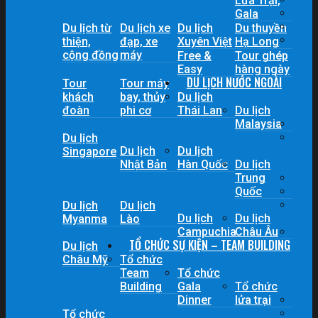
Lửa Trại,
Gala
Du lịch từ
Du lịch xe
Du lịch
Du thuyền
thiện,
đạp, xe
Xuyên Việt
Hạ Long
cộng đồng
máy
Free &
Tour ghép
Easy
hàng ngày
DU LỊCH NƯỚC NGOÀI
Tour
Tour máy
khách
bay, thủy
Du lịch
đoàn
phi cơ
Thái Lan
Du lịch
Malaysia
Du lịch
Du lịch
Du lịch
Singapore
Nhật Bản
Hàn Quốc
Du lịch
Trung
Quốc
Du lịch
Du lịch
Du lịch
Du lịch
Myanma
Lào
Campuchia
Châu Âu
TỔ CHỨC SỰ KIỆN – TEAM BUILDING
Du lịch
Châu Mỹ
Tổ chức
Team
Tổ chức
Building
Gala
Tổ chức
Dinner
lửa trại
Tổ chức