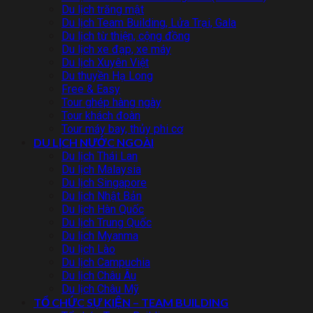
Du lịch trăng mật
Du lịch Team Building, Lửa Trại, Gala
Du lịch từ thiện, cộng đồng
Du lịch xe đạp, xe máy
Du lịch Xuyên Việt
Du thuyền Hạ Long
Free & Easy
Tour ghép hàng ngày
Tour khách đoàn
Tour máy bay, thủy phi cơ
DU LỊCH NƯỚC NGOÀI
Du lịch Thái Lan
Du lịch Malaysia
Du lịch Singapore
Du lịch Nhật Bản
Du lịch Hàn Quốc
Du lịch Trung Quốc
Du lịch Myanma
Du lịch Lào
Du lịch Campuchia
Du lịch Châu Âu
Du lịch Châu Mỹ
TỔ CHỨC SỰ KIỆN – TEAM BUILDING