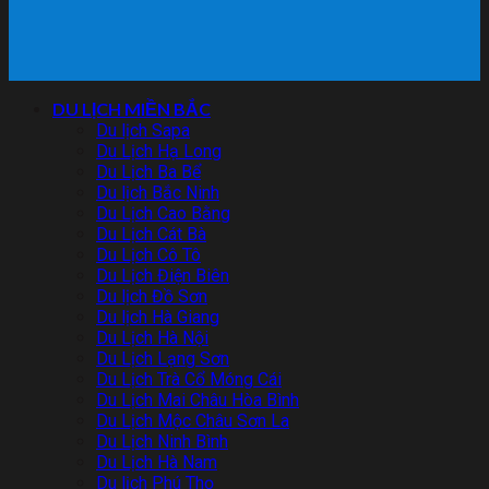
DU LỊCH MIỀN BẮC
Du lịch Sapa
Du Lịch Hạ Long
Du Lịch Ba Bể
Du lịch Bắc Ninh
Du Lịch Cao Bằng
Du Lịch Cát Bà
Du Lịch Cô Tô
Du Lịch Điện Biên
Du lịch Đồ Sơn
Du lịch Hà Giang
Du Lịch Hà Nội
Du Lịch Lạng Sơn
Du Lịch Trà Cổ Móng Cái
Du Lịch Mai Châu Hòa Bình
Du Lịch Mộc Châu Sơn La
Du Lịch Ninh Bình
Du Lịch Hà Nam
Du lịch Phú Thọ