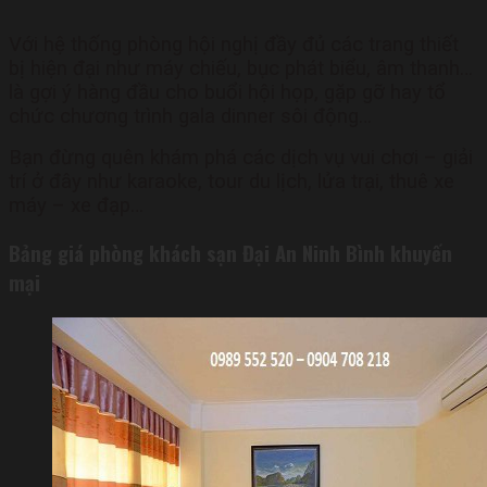
Với hệ thống phòng hội nghị đầy đủ các trang thiết
bị hiện đại như máy chiếu, bục phát biểu, âm thanh…
là gợi ý hàng đầu cho buổi hội họp, gặp gỡ hay tổ
chức chương trình gala dinner sôi động…
Bạn đừng quên khám phá các dịch vụ vui chơi – giải
trí ở đây như karaoke, tour du lịch, lửa trại, thuê xe
máy – xe đạp…
Bảng giá phòng khách sạn Đại An Ninh Bình khuyến
mại