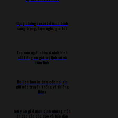
Gợi ý những resort ở ninh bình
sang trọng, tiện nghi, giá tốt
Top các ngôi chùa ở ninh bình
nổi tiếng có giá trị lịch sử và
tâm linh
Du lịch hoa lư tam cốc nơi gìn
giữ nét truyền thống và thiêng
liêng
Gợi ý ăn gì ở ninh bình những món
ăn đặc sản độc đáo và hấp dẫn