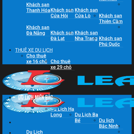
Khách sạn
Khách sạn
Khách sạn
Thanh Hóa
Cửa Hội
Cửa Lò
Khách sạn
Thiên Cầm
Khách sạn
Khách sạn
Khách sạn
Đà Nẵng
Đà Lạt
Nha Trang
Khách sạn
Phú Quốc
THUÊ XE DU LỊCH
Cho thuê
xe 16 chỗ
Cho thuê
xe 29 chỗ
DU LỊCH MIỀN BẮC
Du lịch
Sapa
Du Lịch Hạ
Long
Du Lịch Ba
Bể
Du lịch
Bắc Ninh
Du Lịch