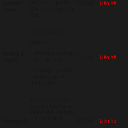
Giường: 1 giường
Double/
550.000
Liên hệ
đôi hoặc 2 giường
Twin
đơn
Diện tích: 40 m2
Giường:
+ Phòng 3 giường
Phòng 3
700.000
Liên hệ
đơn 1,4m x 2m
người
+ Phòng 1 giường
đôi 2m x 2m +
1,4m x 2m
Diện tích: 50 m2,
có view hướng ra
thành phố với tầm
nhìn đẹp nhất
Phòng VIP
750.000
Liên hệ