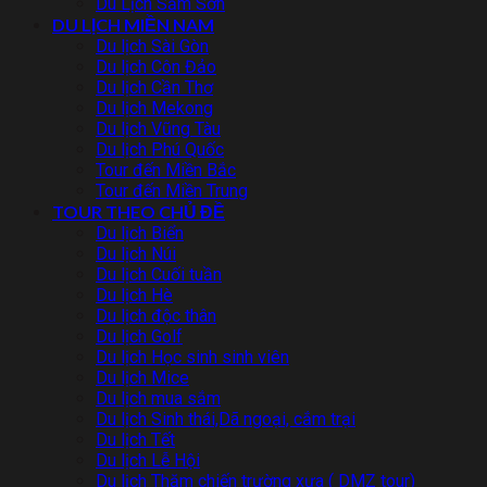
Du Lịch Sầm Sơn
DU LỊCH MIỀN NAM
Du lịch Sài Gòn
Du lịch Côn Đảo
Du lịch Cần Thơ
Du lịch Mekong
Du lịch Vũng Tàu
Du lịch Phú Quốc
Tour đến Miền Bắc
Tour đến Miền Trung
TOUR THEO CHỦ ĐỀ
Du lịch Biển
Du lịch Núi
Du lịch Cuối tuần
Du lịch Hè
Du lịch độc thân
Du lịch Golf
Du lịch Học sinh sinh viên
Du lịch Mice
Du lịch mua sắm
Du lịch Sinh thái,Dã ngoại, cắm trại
Du lịch Tết
Du lịch Lễ Hội
Du lịch Thăm chiến trường xưa ( DMZ tour)