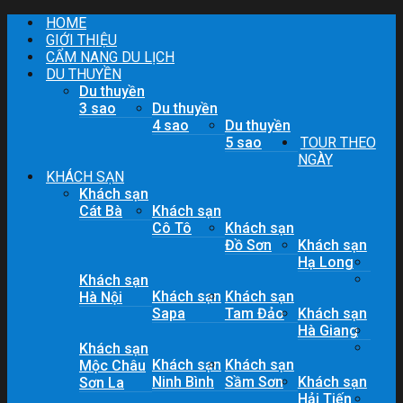
Skip
HOME
to
GIỚI THIỆU
content
CẨM NANG DU LỊCH
DU THUYỀN
Du thuyền
3 sao
Du thuyền
4 sao
Du thuyền
5 sao
TOUR THEO
NGÀY
KHÁCH SẠN
Khách sạn
Cát Bà
Khách sạn
Cô Tô
Khách sạn
Đồ Sơn
Khách sạn
Hạ Long
Khách sạn
Khách sạn
Khách sạn
Hà Nội
Sapa
Tam Đảo
Khách sạn
Hà Giang
Khách sạn
Khách sạn
Khách sạn
Mộc Châu
Ninh Bình
Sầm Sơn
Khách sạn
Sơn La
Hải Tiến