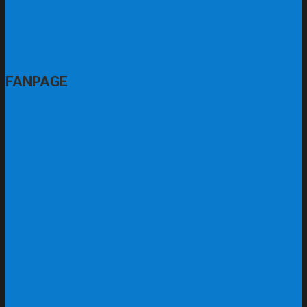
FANPAGE