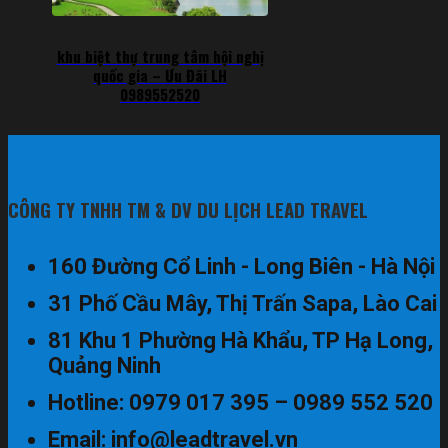
khu biệt thự trung tâm hội nghị
quốc gia – Ưu Đãi LH
0989552520
CÔNG TY TNHH TM & DV DU LỊCH LEAD TRAVEL
160 Đường Cổ Linh - Long Biên - Hà Nội
31 Phố Cầu Mây, Thị Trấn Sapa, Lào Cai
81 Khu 1 Phường Hà Khẩu, TP Hạ Long,
Quảng Ninh
Hotline: 0979 017 395 – 0989 552 520
Email: info@leadtravel.vn