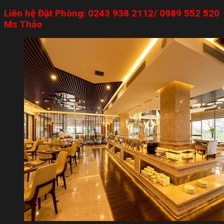
Liên hệ Đặt Phòng: 0243 938 2112/ 0989 552 520
Ms Thảo