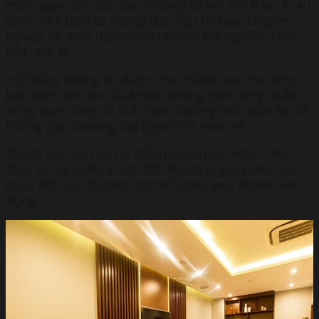
món ngon đặc sản địa phương và nét ẩm thực Á, Âu
được chế biến từ những đầu bếp tài hoa, chuyên
nghiệp sẽ đem đến cho du khách trải nghiệm khác
biệt, tinh tế.
Hệ thống phòng ăn được chia thành các khu riêng
biệt đem đến cho du khách không gian riêng tư,ấm
cúng. Bạn cũng có thể chọn thưởng thức bữa ăn với
không gian khoáng đạt ngoài trời mát mẻ.
Khách sạn còn có hệ thống phòng hội nghị – hội
thảo với sức chứa trên 200 khách là gợi ý cho các
cuộc hội hay chương trình tổ chức gala dinner sôi
động.