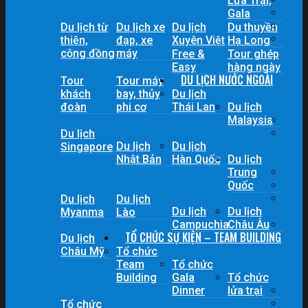
Lửa Trại,
Gala
Du lịch từ
Du lịch xe
Du lịch
Du thuyền
thiện,
đạp, xe
Xuyên Việt
Hạ Long
cộng đồng
máy
Free &
Tour ghép
Easy
hàng ngày
DU LỊCH NƯỚC NGOÀI
Tour
Tour máy
khách
bay, thủy
Du lịch
đoàn
phi cơ
Thái Lan
Du lịch
Malaysia
Du lịch
Du lịch
Du lịch
Singapore
Nhật Bản
Hàn Quốc
Du lịch
Trung
Quốc
Du lịch
Du lịch
Du lịch
Du lịch
Myanma
Lào
Campuchia
Châu Âu
TỔ CHỨC SỰ KIỆN – TEAM BUILDING
Du lịch
Châu Mỹ
Tổ chức
Team
Tổ chức
Building
Gala
Tổ chức
Dinner
lửa trại
Tổ chức