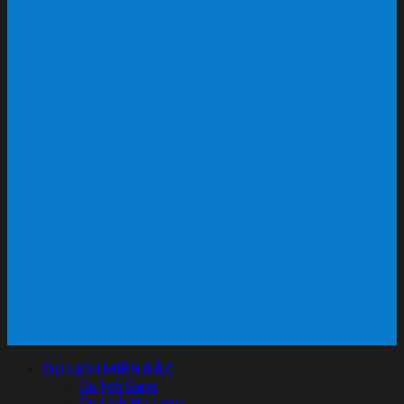
DU LỊCH MIỀN BẮC
Du lịch Sapa
Du Lịch Hạ Long