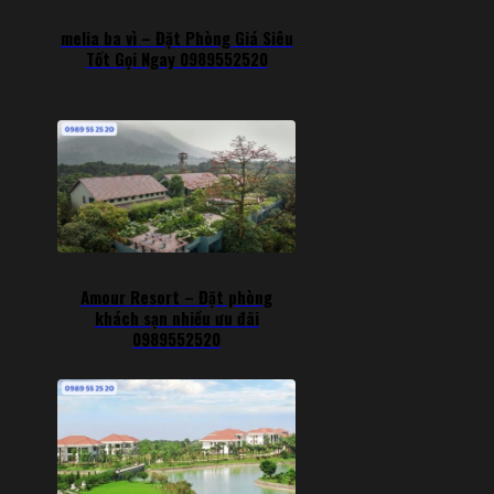
melia ba vì – Đặt Phòng Giá Siêu
Tốt Gọi Ngay 0989552520
Amour Resort – Đặt phòng
khách sạn nhiều ưu đãi
0989552520