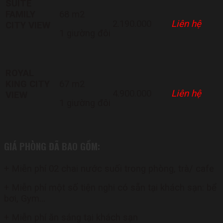
SUITE
FAMILY
68 m2
2.190.000
Liên hệ
CITY VIEW
1 giường đôi
ROYAL
KING CITY
67 m2
4.900.000
Liên hệ
VIEW
1 giường đôi
GIÁ PHÒNG ĐÃ BAO GỒM:
+ Miễn phí 02 chai nước suối trong phòng, trà/ cafe
+ Miễn phí một số tiện nghi có sẵn tại khách sạn: bể
bơi, Gym…
+ Miễn phí ăn sáng tại khách sạn