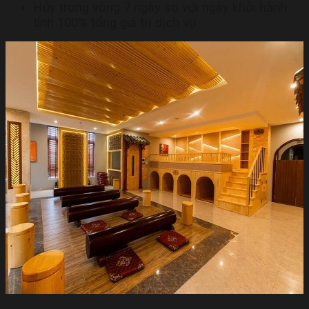
Hủy trong vòng 7 ngày so với ngày khởi hành
tính 100% tổng giá trị dịch vụ