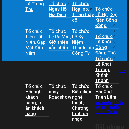
Tổ chức
Tổ chức
Lễ Trung
Ngày Hội
Họp lớp,
Tổ chức
Thu
Gia Đình
Tri ân thầy
Lễ Hội, Sự
cô
Kiện Cộng
Đồng
Tổ chức
Tổ chức
Tổ chức
Tổ chức
Tiệc Tất
Lễ Ra Mắt,
Lễ Kỷ
Lễ Khởi
Niên, Gặp
Giới thiệu
Niệm
Công
Mặt Đầu
sản phẩm
Thành Lập
Động Thổ
Năm
Công Ty
Tổ chức
Lễ Khai
Trương,
GỢI Ý
,
Khánh
Thành
Tổ chức
Tổ chức
Tổ chức
Tổ chức
Hội nghị
chạy
Biểu diễn
Hội Chợ
khách
Roadshow
nghệ
Triển Lãm
hàng, tri
thuật,
KHÁCH SẠN
,
KHUYẾN
MẠI
,
KINH NGHIỆM DU
ân khách
Chương
LỊCH THIÊN CẦM
hàng
trình ca
nhạc
Đặt phòng