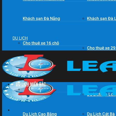
Khách sạn Đà Nẵng
Khách sạn Đà 
DU LỊCH
Cho thuê xe 16 chỗ
Cho thuê xe 29
DU LỊCH MIỀN BẮC
Du lịch Sapa
Du Lịch Hạ Lo
Du Lịch Cao Bằng
Du Lịch Cát Bà