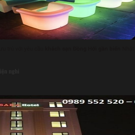
ưu trú với yêu cầu
khách sạn Đồng Hới gần biển
Nhật 
iện nghi