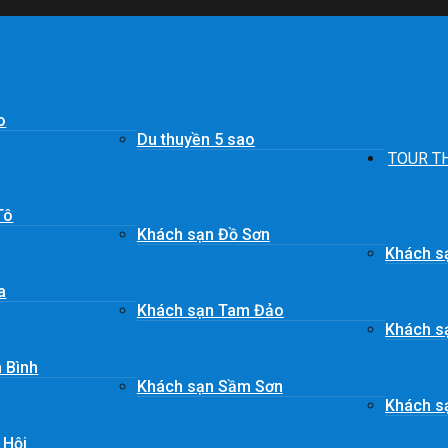
o
Du thuyền 5 sao
TOUR T
Tô
Khách sạn Đồ Sơn
Khách s
a
Khách sạn Tam Đảo
Khách s
 Bình
Khách sạn Sầm Sơn
Khách sạ
 Hội