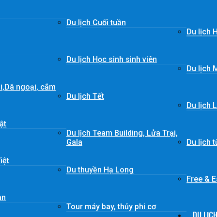
Du lịch Cuối tuần
Du lịch 
Du lịch Học sinh sinh viên
Du lịch 
ái,Dã ngoại, cắm
Du lịch Tết
Du lịch 
ật
Du lịch Team Building, Lửa Trại,
Gala
Du lịch 
iệt
Du thuyền Hạ Long
Free & 
àn
Tour máy bay, thủy phi cơ
DU LỊC