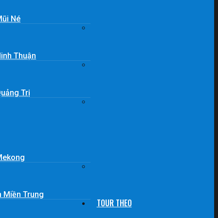
Mũi Né
Ninh Thuận
Quảng Trị
 Mekong
n Miền Trung
TOUR THEO