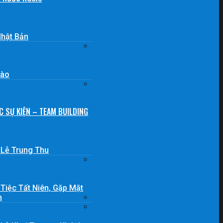
Nhật Bản
Lào
C SỰ KIỆN – TEAM BUILDING
 Lễ Trung Thu
Tiệc Tất Niên, Gặp Mặt
m