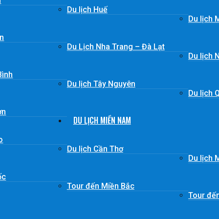
n
Du lịch Huế
Du lịch 
ơn
Du Lịch Nha Trang – Đà Lạt
Du lịch 
Bình
Du lịch Tây Nguyên
Du lịch 
ơn
DU LỊCH MIỀN NAM
o
Du lịch Cần Thơ
Du lịch
ốc
Tour đến Miền Bắc
Tour đế