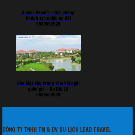
Amour Resort – Đặt phòng
khách sạn nhiều ưu đãi
0989552520
khu biệt thự trung tâm hội nghị
quốc gia – Ưu Đãi LH
0989552520
CÔNG TY TNHH TM & DV DU LỊCH LEAD TRAVEL