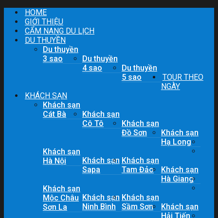
Skip
HOME
to
GIỚI THIỆU
content
CẨM NANG DU LỊCH
DU THUYỀN
Du thuyền
3 sao
Du thuyền
4 sao
Du thuyền
5 sao
TOUR THEO
NGÀY
KHÁCH SẠN
Khách sạn
Cát Bà
Khách sạn
Cô Tô
Khách sạn
Đồ Sơn
Khách sạn
Hạ Long
Khách sạn
Khách sạn
Khách sạn
Hà Nội
Sapa
Tam Đảo
Khách sạn
Hà Giang
Khách sạn
Khách sạn
Khách sạn
Mộc Châu
Ninh Bình
Sầm Sơn
Khách sạn
Sơn La
Hải Tiến