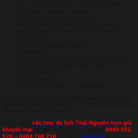
vườn cây cảnh đa dạng, có giá trị cao, khu
vườn Nhật, trung tâm mua sắm…
Đồi chè Tân Cương Thái Nguyên
Khu du lịch ATK Định Hóa Thái Nguyên
Làng Nhà sàn Thái Hải ( du lịch cộng đồng, du
lịch sinh thái)
Suối Tiên Sa (huyện Đồng Hỷ)
Hồ Ghềnh Chè
Chùa Đôi Cao (chùa cổ, hiện nay vẫn còn các
tấm bia, tháp, ngôi mộ từ thời Hậu Lê)
Trại ngựa Bá Vân
Suối Đát Đắng
Hang Phượng Hoàng – suối Mỏ Gà
Với những tiện nghi trên ở
khách sạn Hải Yến Thái
Nguyên
, bạn đã chọn được cho mình địa điểm dừng
chân phù hợp nhất chưa?
Tham khảo
các tour du lịch Thái Nguyên trọn gói
khuyến mại
và liên hệ ngay theo Hotline
0989 552
520 – 0904 708 218
để được
chúng tôi
tư vấn