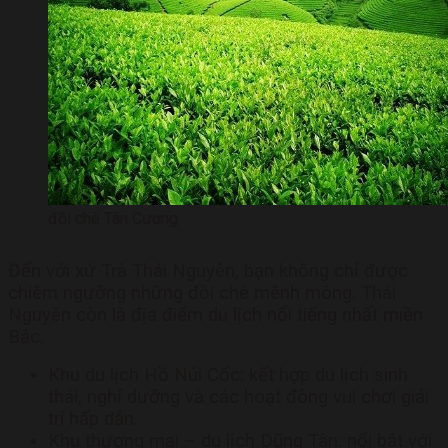
đồi chè Tân Cương
Đến với xứ Trà Thái Nguyên, bạn không chỉ được
chiêm ngưỡng những đồi chè mênh mông. Thái
Nguyên còn là địa điểm du lịch nổi tiếng nhất miền
Bắc.
Khu du lịch Hồ Núi Cốc: kết hợp du lịch sinh
thái, nghỉ dưỡng và các hoạt đông vui chơi giải
trí hấp dẫn.
Khu thương mại – du lịch Dũng Tân: nổi bật với