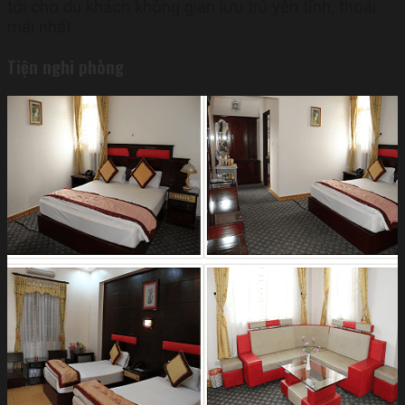
tới cho du khách không gian lưu trú yên tĩnh, thoải
mái nhất.
Tiện nghi phòng