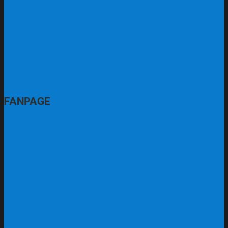
FANPAGE