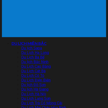
DU LỊCH MIỀN BẮC
Du lịch Sapa
Du Lịch Hạ Long
Du Lịch Ba Bể
Du lịch Bắc Ninh
Du Lịch Cao Bằng
Du Lịch Cát Bà
Du Lịch Cô Tô
Du Lịch Điện Biên
Du lịch Đồ Sơn
Du lịch Hà Giang
Du Lịch Hà Nội
Du Lịch Lạng Sơn
Du Lịch Trà Cổ Móng Cái
Du Lịch Mai Châu Hòa Bình