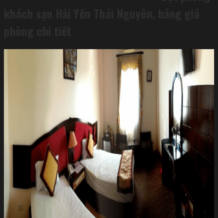
khách sạn Hải Yến Thái Nguyên, bảng giá
phòng chi tiết