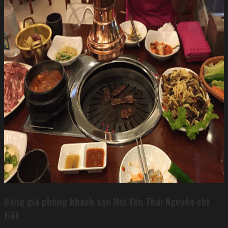
Bảng giá phòng khách sạn Hải Yến Thái Nguyên chi
tiết