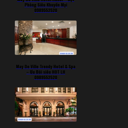
Phòng Siêu Khuyến Mại
0989552520
May De Ville Trendy Hotel & Spa
– Ưu Đãi siêu HOT LH
0989552520