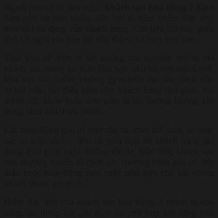
Ngoài phòng ốc tiện nghi,
khách sạn hoa hồng 2 Sầm
Sơn
còn sở hữu nhiều tiện ích đi kèm nhằm đáp ứng
nhu cầu đa dạng của khách hàng. Các tiện ích này giúp
cho kỳ nghỉ của bạn trở nên thú vị và trọn vẹn hơn.
Thật khó để diễn tả hết những trải nghiệm thú vị mà
khách sạn mang lại. Các khu vực như hồ bơi ngoài trời,
khu vực sân vườn, phòng gym hiện đại đều được đầu
tư bài bản, tạo điều kiện cho khách hàng thư giãn, rèn
luyện sức khỏe hoặc đơn giản là tận hưởng không khí
trong lành của thiên nhiên.
Các hoạt động giải trí như câu cá, chơi thể thao, tổ chức
các sự kiện nhỏ… đều rất phù hợp để khách hàng tận
dụng thời gian nghỉ dưỡng tối đa. Đặc biệt, khách sạn
còn thường xuyên tổ chức các chương trình giải trí, hội
thảo hoặc hoạt động một ngày phù hợp cho các nhóm
khách đoàn, gia đình.
Điểm đặc biệt của khách sạn hoa hồng 2 chính là khả
năng tạo dựng các gói dịch vụ phù hợp với từng nhu