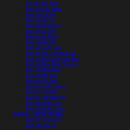
Du lịch Bắc Ninh
Du Lịch Cao Bằng
Du Lịch Cát Bà
Du Lịch Cô Tô
Du Lịch Điện Biên
Du lịch Đồ Sơn
Du lịch Hà Giang
Du Lịch Hà Nội
Du Lịch Lạng Sơn
Du Lịch Trà Cổ Móng Cái
Du Lịch Mai Châu Hòa Bình
Du Lịch Mộc Châu Sơn La
Du Lịch Ninh Bình
Du Lịch Hà Nam
Du lịch Phú Thọ
Du lịch Tuyên Quang
Du lịch Tam Đảo
Du lịch Thái Nguyên
Du Lịch Quan Lạn
Tour đến Miền Nam
DU LỊCH MIỀN TRUNG
Du lịch Thiên Cầm
Du Lịch Cửa Lò