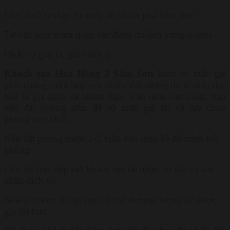
Cho thuê xe đạp, xe máy để khám phá Sầm Sơn
Tư vấn tour tham quan các điểm du lịch xung quanh
Dịch vụ giặt là, giữ hành lý
Khách sạn Hoa Hồng 2 Sầm Sơn
luôn có mức giá
phải chăng, phù hợp với nhiều đối tượng du khách, đặc
biệt là gia đình và nhóm bạn. Vào mùa cao điểm, bạn
nên đặt phòng sớm để có mức giá tốt và lựa chọn
phòng đẹp nhất.
Nên đặt phòng trước 1-2 tuần vào mùa hè để tránh hết
phòng
Liên hệ trực tiếp với khách sạn để nhận ưu đãi và xác
nhận dịch vụ
Nếu đi nhóm đông, bạn có thể thương lượng để được
giá tốt hơn