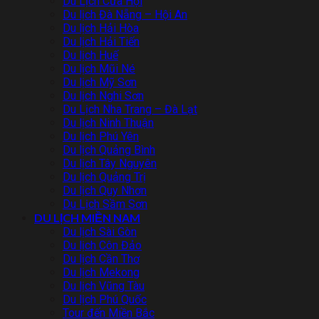
Du Lịch Cửa Hội
Du lịch Đà Nẵng – Hội An
Du lịch Hải Hòa
Du lịch Hải Tiến
Du lịch Huế
Du lịch Mũi Né
Du lịch Mỹ Sơn
Du lịch Nghi Sơn
Du Lịch Nha Trang – Đà Lạt
Du lịch Ninh Thuận
Du lịch Phú Yên
Du lịch Quảng Bình
Du lịch Tây Nguyên
Du lịch Quảng Trị
Du lịch Quy Nhơn
Du Lịch Sầm Sơn
DU LỊCH MIỀN NAM
Du lịch Sài Gòn
Du lịch Côn Đảo
Du lịch Cần Thơ
Du lịch Mekong
Du lịch Vũng Tàu
Du lịch Phú Quốc
Tour đến Miền Bắc