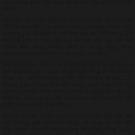
nên không gian vừa sang trọng vừa gần gũi với thiên
nhiên.
Chủ đầu tư đã đặc biệt chú trọng đến việc sử dụng các
vật liệu cao cấp, hòa quyện cùng gam màu trung tính,
tạo cảm giác dễ chịu và phù hợp cho mọi đối tượng. Từ
nội thất phòng ngủ, khu vực lounge, đến các tiện ích
chung đều mang phong cách trẻ trung, năng động
nhưng không kém phần sang trọng, lịch lãm.
Một điểm đáng chú ý nữa là thiết kế mở giúp tối ưu hóa
ánh sáng tự nhiên, mang lại cảm giác rộng rãi và thoáng
đãng cho mỗi khách hàng khi nghỉ dưỡng tại đây. Các
không gian chung như nhà hàng, quầy bar, khu vui
chơi trẻ em đều được trang trí tinh tế, mang phong cách
hiện đại, phù hợp với tiêu chuẩn cao cấp nhưng vẫn giữ
được sự ấm cúng, thân thiện.
Không chỉ thế, khách sạn còn chú trọng đến việc tạo
môi trường sinh thái bền vững, sử dụng các vật liệu
thân thiện với môi trường cùng hệ thống năng lượng