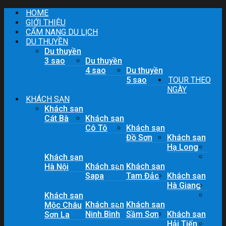
Skip
HOME
to
GIỚI THIỆU
content
CẨM NANG DU LỊCH
DU THUYỀN
Du thuyền
3 sao
Du thuyền
4 sao
Du thuyền
5 sao
TOUR THEO
NGÀY
KHÁCH SẠN
Khách sạn
Cát Bà
Khách sạn
Cô Tô
Khách sạn
Đồ Sơn
Khách sạn
Hạ Long
Khách sạn
Khách sạn
Khách sạn
Hà Nội
Sapa
Tam Đảo
Khách sạn
Hà Giang
Khách sạn
Khách sạn
Khách sạn
Mộc Châu
Ninh Bình
Sầm Sơn
Khách sạn
Sơn La
Hải Tiến