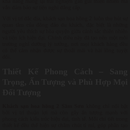
khả năng mang lại trải nghiệm gần gũi thiên nhiên mà
vẫn đảm bảo sự tiện nghi đẳng cấp.
Với vị trí đắc địa, khách sạn hoa hồng 2 luôn thu hút sự
quan tâm của đông đảo du khách, đặc biệt là những
người yêu thích sự hòa quyện giữa cảnh sắc thiên nhiên
và tiện ích hiện đại. Chính điều này đã tạo nên một môi
trường nghỉ dưỡng lý tưởng, nơi mọi khách hàng đều
có thể cảm nhận được sự thoải mái và hài lòng tuyệt
đối.
Thiết Kế Phong Cách – Sang
Trọng, Ấn Tượng và Phù Hợp Mọi
Đối Tượng
Khách sạn hoa hồng 2 Sầm Sơn
không chỉ nổi bật
bởi vị trí thuận lợi mà còn gây ấn tượng mạnh với
phong cách kiến trúc hiện đại, tinh tế. Mỗi chi tiết trong
thiết kế đều thể hiện sự chăm chút tỉ mỉ, góp phần tạo