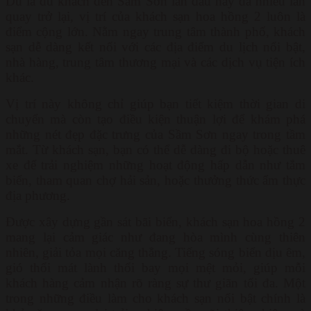
Dù là du khách đến Sầm Sơn lần đầu hay đã nhiều lần
quay trở lại, vị trí của khách sạn hoa hồng 2 luôn là
điểm cộng lớn. Nằm ngay trung tâm thành phố, khách
sạn dễ dàng kết nối với các địa điểm du lịch nổi bật,
nhà hàng, trung tâm thương mại và các dịch vụ tiện ích
khác.
Vị trí này không chỉ giúp bạn tiết kiệm thời gian di
chuyển mà còn tạo điều kiện thuận lợi để khám phá
những nét đẹp đặc trưng của Sầm Sơn ngay trong tầm
mắt. Từ khách sạn, bạn có thể dễ dàng đi bộ hoặc thuê
xe để trải nghiệm những hoạt động hấp dẫn như tắm
biển, tham quan chợ hải sản, hoặc thưởng thức ẩm thực
địa phương.
Được xây dựng gần sát bãi biển, khách sạn hoa hồng 2
mang lại cảm giác như đang hòa mình cùng thiên
nhiên, giải tỏa mọi căng thẳng. Tiếng sóng biển dịu êm,
gió thổi mát lành thổi bay mọi mệt mỏi, giúp mỗi
khách hàng cảm nhận rõ ràng sự thư giãn tối đa. Một
trong những điều làm cho khách sạn nổi bật chính là