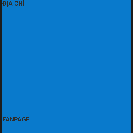
ĐỊA CHỈ
FANPAGE