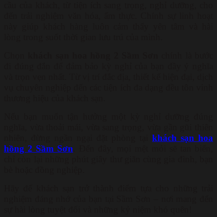
cầu của khách, từ tiện ích sang trọng, nghỉ dưỡng, cho
đến trải nghiệm văn hóa, ẩm thực. Chính sự linh hoạt
này giúp khách hàng luôn cảm thấy yên tâm và hài
lòng trong suốt thời gian lưu trú của mình.
Chọn
khách sạn hoa hồng 2 Sầm Sơn
chính là bước
đi đúng đắn để đảm bảo kỳ nghỉ của bạn đầy ý nghĩa
và trọn vẹn nhất. Từ vị trí đắc địa, thiết kế hiện đại, dịch
vụ chuyên nghiệp đến các tiện ích đa dạng đều tôn vinh
thương hiệu của khách sạn.
Nếu bạn muốn tận hưởng một kỳ nghỉ dưỡng đúng
nghĩa, vừa thoải mái, vừa sang trọng, vừa gần gũi thiên
nhiên, đừng ngần ngại đặt phòng tại
khách sạn hoa
hồng 2 Sầm Sơn
. Đến đây, mọi mệt mỏi sẽ tan biến,
chỉ còn lại những phút giây thư giãn cùng gia đình, bạn
bè hoặc đồng nghiệp.
Hãy để khách sạn trở thành điểm tựa cho những trải
nghiệm đáng nhớ của bạn tại Sầm Sơn – nơi mang đến
sự hài lòng tuyệt đối và những kỷ niệm khó quên!