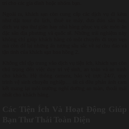
trí cho các gia đình hoặc nhóm bạn.
Ngoài ra, khách sạn còn cung cấp các dịch vụ đi kèm
như đặt tour du lịch, thuê xe máy, đưa đón sân bay,
dịch vụ spa thư giãn hay nhà hàng phục vụ các món ăn
đặc sản địa phương và quốc tế. Những trải nghiệm này
không chỉ giúp khách hàng có một chuyến đi trọn vẹn
mà còn để lại những ấn tượng sâu sắc về sự chu đáo và
tận tình của khách sạn hoa hồng 2.
Không chỉ tập trung vào dịch vụ tiện ích, khách sạn còn
chú trọng đến việc duy trì vệ sinh, an toàn và an ninh
cho khách. Hệ thống camera, bảo vệ trực 24/7, quy
trình vệ sinh chuyên nghiệp… tất cả đều phản ánh cam
kết mang lại môi trường nghỉ dưỡng an toàn, thoải mái
nhất cho khách hàng.
Các Tiện Ích Và Hoạt Động Giúp
Bạn Thư Thái Toàn Diện