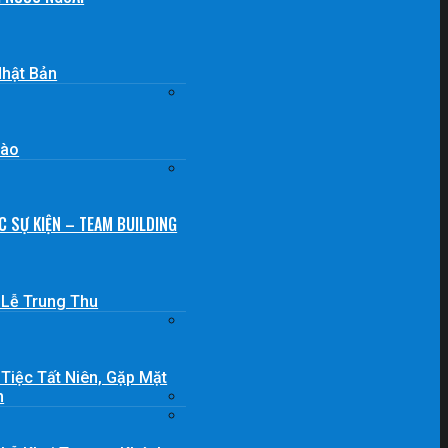
Nhật Bản
Lào
C SỰ KIỆN – TEAM BUILDING
 Lễ Trung Thu
Tiệc Tất Niên, Gặp Mặt
m