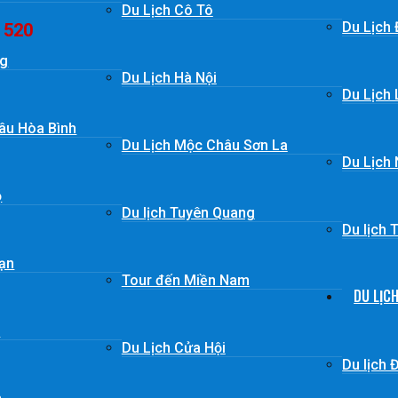
Du Lịch Cô Tô
Du Lịch 
 520
ng
Du Lịch Hà Nội
Du Lịch
âu Hòa Bình
Du Lịch Mộc Châu Sơn La
Du Lịch 
ọ
Du lịch Tuyên Quang
Du lịch
Lạn
Tour đến Miền Nam
DU LỊC
ò
Du Lịch Cửa Hội
Du lịch 