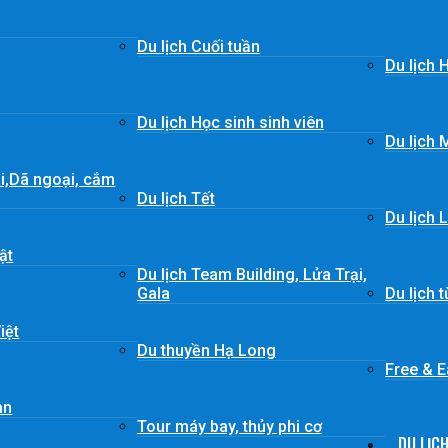
Du lịch Cuối tuần
Du lịch 
Du lịch Học sinh sinh viên
Du lịch 
ái,Dã ngoại, cắm
Du lịch Tết
Du lịch 
ật
Du lịch Team Building, Lửa Trại,
Gala
Du lịch 
iệt
Du thuyền Hạ Long
Free & 
àn
Tour máy bay, thủy phi cơ
DU LỊC