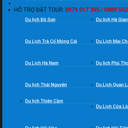
HỖ TRỢ ĐẶT TOUR:
0979 017 395 / 0989 552
Du lịch Đồ Sơn
Du lịch Hà Gia
Du Lịch Trà Cổ Móng Cái
Du Lịch Mai Ch
Du Lịch Hà Nam
Du lịch Phú Th
Du lịch Thái Nguyên
Du Lịch Quan 
Du lịch Thiên Cầm
Du Lịch Cửa L