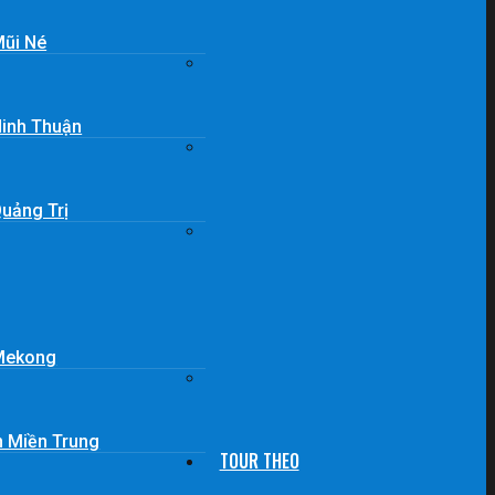
Mũi Né
Ninh Thuận
Quảng Trị
 Mekong
n Miền Trung
TOUR THEO