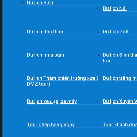
Du lịch Biển
Du lịch Núi
Du lịch độc thân
Du lịch Golf
Du lịch mua sắm
Du lịch Sinh th
trại
Du lịch Thăm chiến trường xưa (
Du lịch trăng m
DMZ tour)
Du lịch xe đạp, xe máy
Du lịch Xuyên V
Tour ghép hàng ngày
Tour khách đo