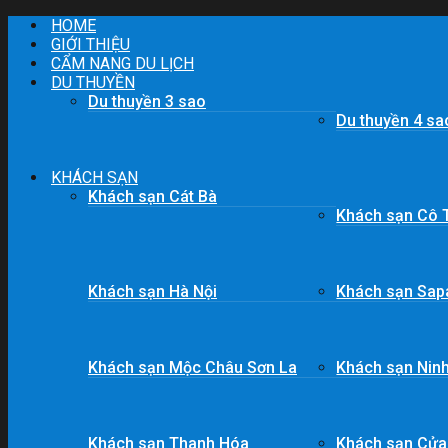
Skip
HOME
to
GIỚI THIỆU
content
CẨM NANG DU LỊCH
DU THUYỀN
Du thuyền 3 sao
Du thuyền 4 sa
KHÁCH SẠN
Khách sạn Cát Bà
Khách sạn Cô 
Khách sạn Hà Nội
Khách sạn Sap
Khách sạn Mộc Châu Sơn La
Khách sạn Ninh
Khách sạn Thanh Hóa
Khách sạn Cửa