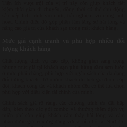
Tiện ích vượt trội của vị trí này còn giúp khách tiết
kiệm thời gian di chuyển, đồng thời có thể chủ động
sắp xếp lịch trình vui chơi, trải nghiệm vô cùng linh
hoạt. Chính điều đó góp phần làm tăng sự hài lòng và
nâng cao giá trị của khách sạn trong mắt khách hàng.
Mức giá cạnh tranh và phù hợp nhiều đối
tượng khách hàng
Chất lượng dịch vụ cao cấp, không gian sang trọng
nhưng mức giá tại
khách sạn phú hồng sầm sơn
luôn
ở mức phải chăng, phù hợp với ngân sách của đa dạng
đối tượng khách. Từ nhóm khách du lịch gia đình, cặp
đôi, khách công tác và khách nhóm đều có thể lựa chọn
phù hợp với điều kiện tài chính của mình.
Chính sách giá rõ ràng, các chương trình ưu đãi hấp
dẫn, kèm theo các gói combo và thưởng thêm dịch vụ
miễn phí còn giúp khách cảm thấy hài lòng và cảm
nhận được giá trị xứng đáng với số tiền bỏ ra. Nhờ đó,