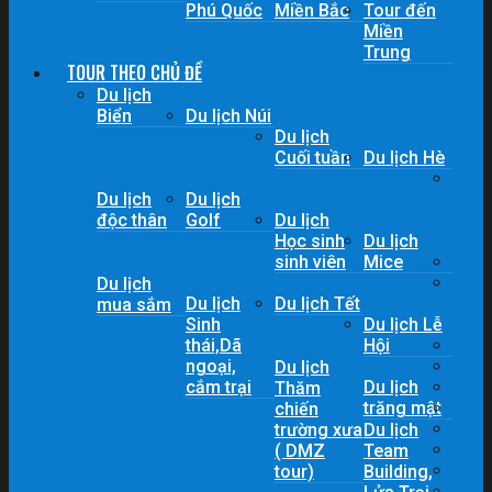
Phú Quốc
Miền Bắc
Tour đến
Miền
Trung
TOUR THEO CHỦ ĐỀ
Du lịch
Biển
Du lịch Núi
Du lịch
Cuối tuần
Du lịch Hè
Du lịch
Du lịch
độc thân
Golf
Du lịch
Học sinh
Du lịch
sinh viên
Mice
Du lịch
Du lịch
Du lịch Tết
mua sắm
Sinh
Du lịch Lễ
thái,Dã
Hội
ngoại,
Du lịch
cắm trại
Du lịch
Thăm
trăng mật
chiến
trường xưa
Du lịch
( DMZ
Team
tour)
Building,