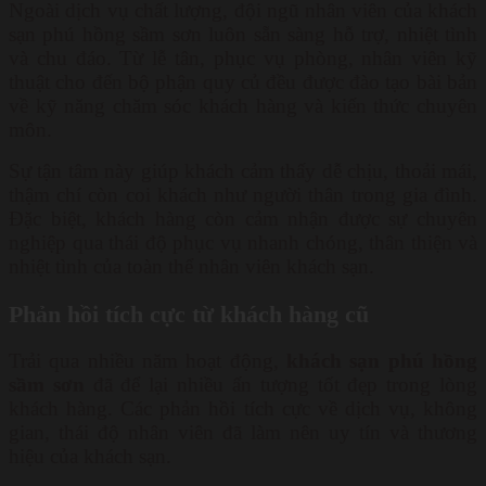
Ngoài dịch vụ chất lượng, đội ngũ nhân viên của khách
sạn phú hồng sầm sơn luôn sẵn sàng hỗ trợ, nhiệt tình
và chu đáo. Từ lễ tân, phục vụ phòng, nhân viên kỹ
thuật cho đến bộ phận quy củ đều được đào tạo bài bản
về kỹ năng chăm sóc khách hàng và kiến thức chuyên
môn.
Sự tận tâm này giúp khách cảm thấy dễ chịu, thoải mái,
thậm chí còn coi khách như người thân trong gia đình.
Đặc biệt, khách hàng còn cảm nhận được sự chuyên
nghiệp qua thái độ phục vụ nhanh chóng, thân thiện và
nhiệt tình của toàn thể nhân viên khách sạn.
Phản hồi tích cực từ khách hàng cũ
Trải qua nhiều năm hoạt động,
khách sạn phú hồng
sầm sơn
đã để lại nhiều ấn tượng tốt đẹp trong lòng
khách hàng. Các phản hồi tích cực về dịch vụ, không
gian, thái độ nhân viên đã làm nên uy tín và thương
hiệu của khách sạn.