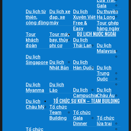
Lửa Trại,
Gala
Du lịch từ
Du lịch xe
Du lịch
Du thuyền
thiện,
đạp, xe
Xuyên Việt
Hạ Long
cộng đồng
máy
Free &
Tour ghép
Easy
hàng ngày
DU LỊCH NƯỚC NGOÀI
Tour
Tour máy
khách
bay, thủy
Du lịch
đoàn
phi cơ
Thái Lan
Du lịch
Malaysia
Du lịch
Du lịch
Du lịch
Singapore
Nhật Bản
Hàn Quốc
Du lịch
Trung
Quốc
Du lịch
Du lịch
Du lịch
Du lịch
Myanma
Lào
Campuchia
Châu Âu
TỔ CHỨC SỰ KIỆN – TEAM BUILDING
Du lịch
Châu Mỹ
Tổ chức
Team
Tổ chức
Building
Gala
Tổ chức
Dinner
lửa trại
Tổ chức