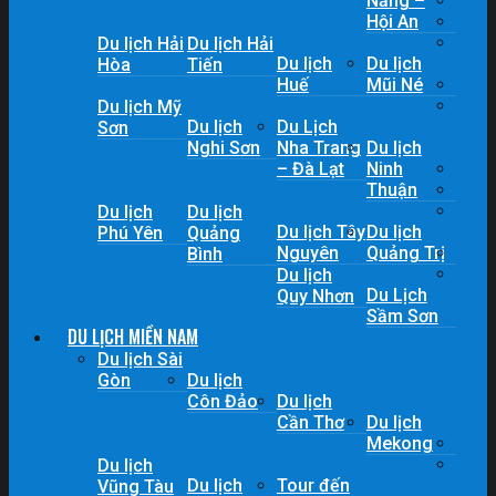
Nẵng –
Hội An
Du lịch Hải
Du lịch Hải
Du lịch
Du lịch
Hòa
Tiến
Huế
Mũi Né
Du lịch Mỹ
Du lịch
Du Lịch
Sơn
Nghi Sơn
Nha Trang
Du lịch
– Đà Lạt
Ninh
Thuận
Du lịch
Du lịch
Du lịch Tây
Du lịch
Phú Yên
Quảng
Nguyên
Quảng Trị
Bình
Du lịch
Du Lịch
Quy Nhơn
Sầm Sơn
DU LỊCH MIỀN NAM
Du lịch Sài
Gòn
Du lịch
Côn Đảo
Du lịch
Cần Thơ
Du lịch
Mekong
Du lịch
Du lịch
Tour đến
Vũng Tàu