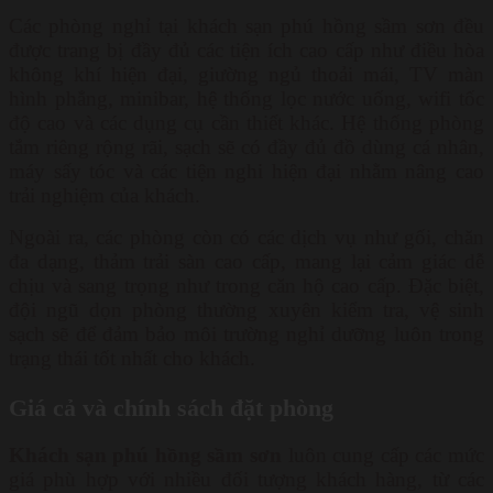
Các phòng nghỉ tại khách sạn phú hồng sầm sơn đều
được trang bị đầy đủ các tiện ích cao cấp như điều hòa
không khí hiện đại, giường ngủ thoải mái, TV màn
hình phẳng, minibar, hệ thống lọc nước uống, wifi tốc
độ cao và các dụng cụ cần thiết khác. Hệ thống phòng
tắm riêng rộng rãi, sạch sẽ có đầy đủ đồ dùng cá nhân,
máy sấy tóc và các tiện nghi hiện đại nhằm nâng cao
trải nghiệm của khách.
Ngoài ra, các phòng còn có các dịch vụ như gối, chăn
đa dạng, thảm trải sàn cao cấp, mang lại cảm giác dễ
chịu và sang trọng như trong căn hộ cao cấp. Đặc biệt,
đội ngũ dọn phòng thường xuyên kiểm tra, vệ sinh
sạch sẽ để đảm bảo môi trường nghỉ dưỡng luôn trong
trạng thái tốt nhất cho khách.
Giá cả và chính sách đặt phòng
Khách sạn phú hồng sầm sơn
luôn cung cấp các mức
giá phù hợp với nhiều đối tượng khách hàng, từ các