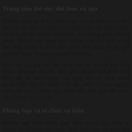
Trung tâm thể dục thể thao và spa
Không dừng lại ở đó, khách sạn còn sở hữu trung tâm
thể thao tối tân, trang bị các thiết bị hiện đại nhằm phục
vụ nhu cầu rèn luyện của khách. Từ phòng gym, phòng
yoga, đến hồ bơi rộng lớn và khu vực tắm hơi, xông
hơi giúp khách duy trì thói quen sống lành mạnh, giữ
gìn vóc dáng và nâng cao sức đề kháng.
Dịch vụ spa spa cao cấp cung cấp các gói trị liệu thảo
dược, massage chuyên sâu giúp khách thư giãn toàn
diện, lấy lại năng lượng sau ngày dài vui chơi, thăm
quan. Đội ngũ kỹ thuật viên tận tình, chuyên nghiệp
luôn sẵn sàng chăm sóc, đem đến cảm giác dễ chịu,
sảng khoái nhất có thể.
Phòng họp và tổ chức sự kiện
Khách sạn phú hồng sầm sơn
còn là địa điểm lý
tưởng để tổ chức hội nghị, hội thảo hay sự kiện đặc