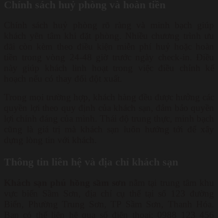
Chính sách huỷ phòng và hoàn tiền
Chính sách huỷ phòng rõ ràng và minh bạch giúp
khách yên tâm khi đặt phòng. Nhiều chương trình ưu
đãi còn kèm theo điều kiện miễn phí huỷ hoặc hoàn
tiền trong vòng 24-48 giờ trước ngày check-in. Điều
này giúp khách linh hoạt trong việc điều chỉnh kế
hoạch nếu có thay đổi đột xuất.
Trong mọi trường hợp, khách hàng đều được hưởng các
quyền lợi theo quy định của khách sạn, đảm bảo quyền
lợi chính đáng của mình. Thái độ trung thực, minh bạch
cũng là giá trị mà khách sạn luôn hướng tới để xây
dựng lòng tin với khách.
Thông tin liên hệ và địa chỉ khách sạn
Khách sạn phú hồng sầm sơn
nằm tại trung tâm khu
vực biển Sầm Sơn, địa chỉ cụ thể tại số 123 đường
Biển, Phường Trung Sơn, TP Sầm Sơn, Thanh Hóa.
Bạn có thể liên hệ qua số điện thoại: 0988 123 456