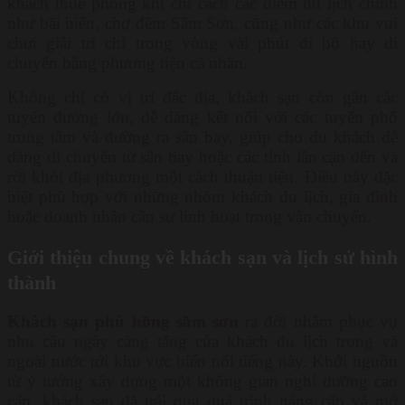
khách thuê phòng khi chỉ cách các điểm du lịch chính
như bãi biển, chợ đêm Sầm Sơn, cũng như các khu vui
chơi giải trí chỉ trong vòng vài phút đi bộ hay di
chuyển bằng phương tiện cá nhân.
Không chỉ có vị trí đắc địa, khách sạn còn gần các
tuyến đường lớn, dễ dàng kết nối với các tuyến phố
trung tâm và đường ra sân bay, giúp cho du khách dễ
dàng di chuyển từ sân bay hoặc các tỉnh lân cận đến và
rời khỏi địa phương một cách thuận tiện. Điều này đặc
biệt phù hợp với những nhóm khách du lịch, gia đình
hoặc doanh nhân cần sự linh hoạt trong vận chuyển.
Giới thiệu chung về khách sạn và lịch sử hình
thành
Khách sạn phú hồng sầm sơn
ra đời nhằm phục vụ
nhu cầu ngày càng tăng của khách du lịch trong và
ngoài nước tới khu vực biển nổi tiếng này. Khởi nguồn
từ ý tưởng xây dựng một không gian nghỉ dưỡng cao
cấp, khách sạn đã trải qua quá trình nâng cấp và mở