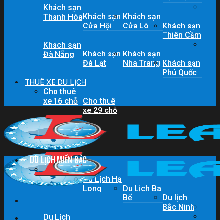
Khách sạn
Khách sạn
Khách sạn
Thanh Hóa
Cửa Hội
Cửa Lò
Khách sạn
Thiên Cầm
Khách sạn
Khách sạn
Khách sạn
Đà Nẵng
Đà Lạt
Nha Trang
Khách sạn
Phú Quốc
THUÊ XE DU LỊCH
Cho thuê
xe 16 chỗ
Cho thuê
xe 29 chỗ
DU LỊCH MIỀN BẮC
Du lịch
Sapa
Du Lịch Hạ
Long
Du Lịch Ba
Bể
Du lịch
Bắc Ninh
Du Lịch