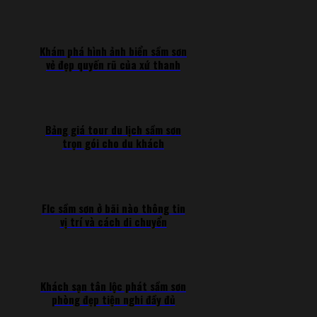
Khám phá hình ảnh biển sầm sơn
vẻ đẹp quyến rũ của xứ thanh
Bảng giá tour du lịch sầm sơn
trọn gói cho du khách
Flc sầm sơn ở bãi nào thông tin
vị trí và cách di chuyển
Khách sạn tân lộc phát sầm sơn
phòng đẹp tiện nghi đầy đủ