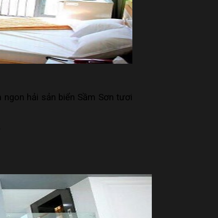
n ngon hải sản biển Sầm Sơn tươi
.