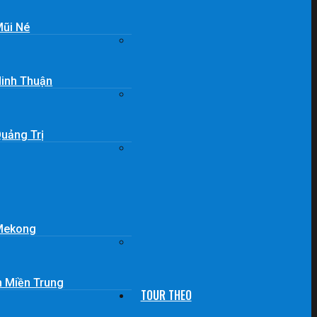
Mũi Né
Ninh Thuận
Quảng Trị
 Mekong
n Miền Trung
TOUR THEO