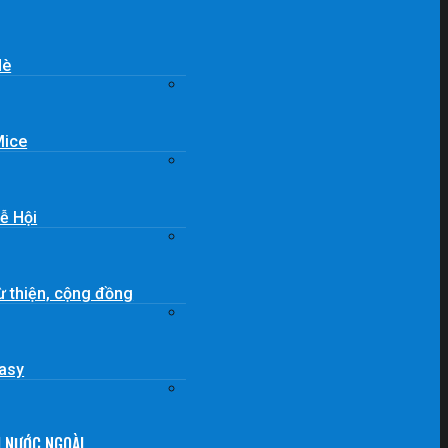
Hè
Mice
Lễ Hội
từ thiện, cộng đồng
Easy
H NƯỚC NGOÀI