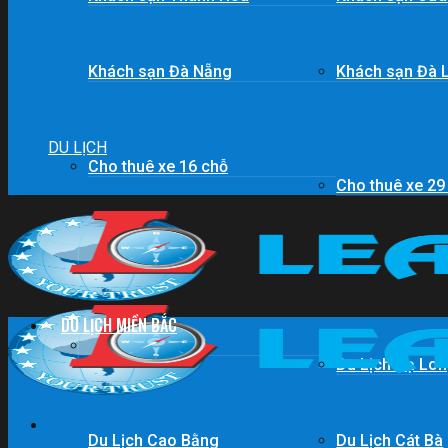
Khách sạn Đà Nẵng
Khách sạn Đà 
DU LỊCH
Cho thuê xe 16 chỗ
Cho thuê xe 29
DU LỊCH MIỀN BẮC
Du lịch Sapa
Du Lịch Hạ Lo
Du Lịch Cao Bằng
Du Lịch Cát Bà