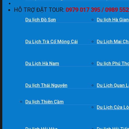
HỖ TRỢ ĐẶT TOUR:
0979 017 395 / 0989 552
Du lịch Đồ Sơn
Du lịch Hà Gia
Du Lịch Trà Cổ Móng Cái
Du Lịch Mai Ch
Du Lịch Hà Nam
Du lịch Phú Th
Du lịch Thái Nguyên
Du Lịch Quan 
Du lịch Thiên Cầm
Du Lịch Cửa L