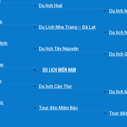
n
Du lịch Huế
Du lịch 
ơn
Du Lịch Nha Trang – Đà Lạt
Du lịch 
Bình
Du lịch Tây Nguyên
Du lịch 
ơn
DU LỊCH MIỀN NAM
o
Du lịch Cần Thơ
Du lịch
ốc
Tour đến Miền Bắc
Tour đế