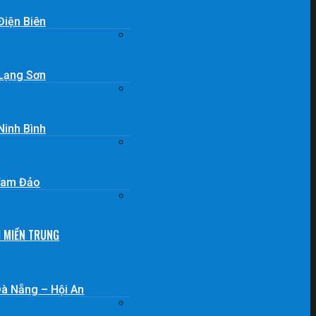
Điện Biên
 Lạng Sơn
Ninh Bình
 Tam Đảo
H MIỀN TRUNG
Đà Nẵng – Hội An