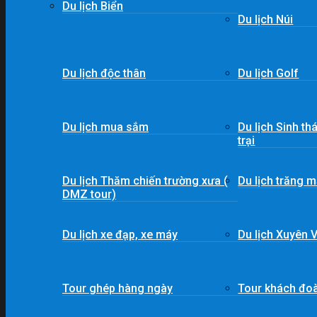
Du lịch Biển
Du lịch Núi
Du lịch độc thân
Du lịch Golf
Du lịch mua sắm
Du lịch Sinh th
trại
Du lịch Thăm chiến trường xưa (
Du lịch trăng m
DMZ tour)
Du lịch xe đạp, xe máy
Du lịch Xuyên V
Tour ghép hàng ngày
Tour khách đo