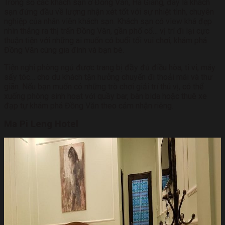
Trong số các khách sạn ở Đồng Văn, Hà Giang, đây là khách
sạn đứng đầu về lượng nhận xét tốt với sự nhiệt tình, chuyên
nghiệp của nhân viên khách sạn. Khách sạn có view khá đẹp
nhìn thẳng ra thị trấn Đồng Văn, gần phố cổ… vị trí đi lại cực
thuận tiện với những ai muốn có buổi tối vui chơi, khám phá
Đồng Văn cùng gia đình và bạn bè.
Tiện nghi phòng ngủ được trang bị đầy đủ điều hòa, ti vi, máy
sấy tóc… cho du khách tận hưởng chuyến đi thoải mái và thư
giãn. Nếu bạn muốn có những trò chơi giải trí thú vị, có thể
xuống phòng sinh hoạt với quầy bar, bàn bida hoặc thuê xe
đạp tự khám phá Đồng Văn theo cảm nhận riêng.
Ma Pi Leng Hotel