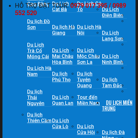
Du Lịch
Du Lịch Cô
Cao Bằng
HỖ TRỢ ĐẶT TOUR:
0979 017 395 / 0989
Cát Bà
Tô
Du Lịch
552 520
Điện Biên
Du lịch Đồ
Du lịch Hà
Du Lịch Hà
Sơn
Giang
Nội
Du Lịch
Lạng Sơn
Du Lịch
Du Lịch
Du Lịch
Trà Cổ
Mai Châu
Mộc Châu
Du Lịch
Móng Cái
Hòa Bình
Sơn La
Ninh Bình
Du Lịch Hà
Du lịch
Du lịch
Nam
Phú Thọ
Tuyên
Du lịch
Quang
Tam Đảo
Du lịch
Du Lịch
Tour đến
Thái
DU LỊCH MIỀN
Quan Lạn
Miền Nam
Nguyên
TRUNG
Du lịch
Thiên Cầm
Du Lịch
Cửa Lò
Du Lịch
Cửa Hội
Du lịch Đà