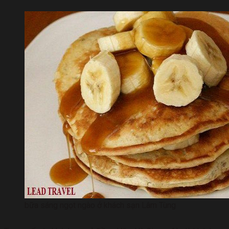
bữa sáng ngọt ngào ở khách sạn Lâm Tùng