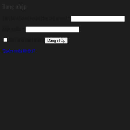
Đăng nhập
Tên tài khoản hoặc địa chỉ email
*
Mật khẩu
*
Ghi nhớ mật khẩu
Đăng nhập
Quên mật khẩu?