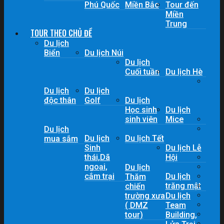
Phú Quốc
Miền Bắc
Tour đến
Miền
Trung
TOUR THEO CHỦ ĐỀ
Du lịch
Biển
Du lịch Núi
Du lịch
Cuối tuần
Du lịch Hè
Du lịch
Du lịch
độc thân
Golf
Du lịch
Học sinh
Du lịch
sinh viên
Mice
Du lịch
Du lịch
Du lịch Tết
mua sắm
Sinh
Du lịch Lễ
thái,Dã
Hội
ngoại,
Du lịch
cắm trại
Du lịch
Thăm
trăng mật
chiến
trường xưa
Du lịch
( DMZ
Team
tour)
Building,