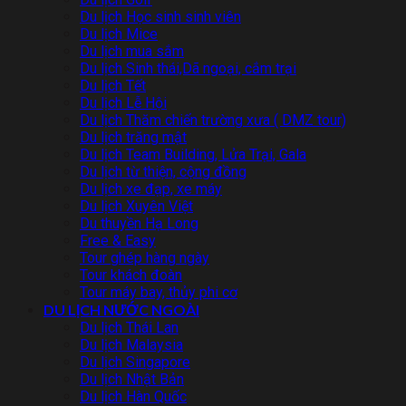
Du lịch Học sinh sinh viên
Du lịch Mice
Du lịch mua sắm
Du lịch Sinh thái,Dã ngoại, cắm trại
Du lịch Tết
Du lịch Lễ Hội
Du lịch Thăm chiến trường xưa ( DMZ tour)
Du lịch trăng mật
Du lịch Team Building, Lửa Trại, Gala
Du lịch từ thiện, cộng đồng
Du lịch xe đạp, xe máy
Du lịch Xuyên Việt
Du thuyền Hạ Long
Free & Easy
Tour ghép hàng ngày
Tour khách đoàn
Tour máy bay, thủy phi cơ
DU LỊCH NƯỚC NGOÀI
Du lịch Thái Lan
Du lịch Malaysia
Du lịch Singapore
Du lịch Nhật Bản
Du lịch Hàn Quốc