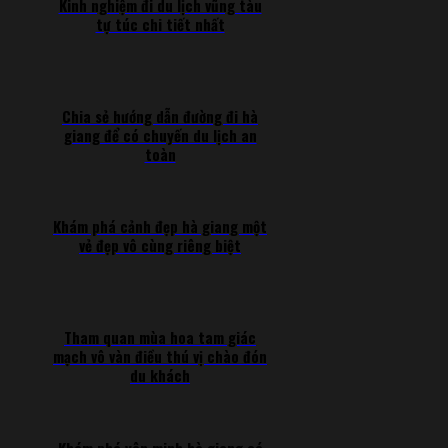
Kinh nghiệm đi du lịch vũng tàu
tự túc chi tiết nhất
Chia sẻ hướng dẫn đường đi hà
giang để có chuyến du lịch an
toàn
Khám phá cảnh đẹp hà giang một
vẻ đẹp vô cùng riêng biệt
Tham quan mùa hoa tam giác
mạch vô vàn điều thú vị chào đón
du khách