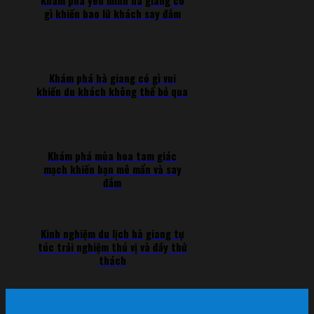
Khám phá yên minh hà giang có
gì khiến bao lữ khách say đắm
Khám phá hà giang có gì vui
khiến du khách không thể bỏ qua
Khám phá mùa hoa tam giác
mạch khiến bạn mê mẩn và say
đắm
Kinh nghiệm du lịch hà giang tự
túc trải nghiệm thú vị và đầy thử
thách