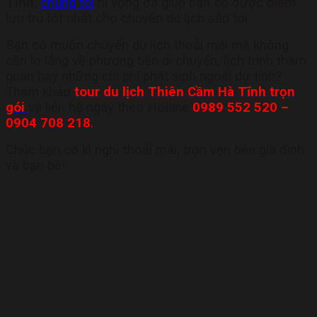
Tĩnh
,
chúng tôi
hi vọng đã giúp bạn có được điểm
lưu trú tốt nhất cho chuyến du lịch sắp tới.
Bạn có muốn chuyến du lịch thoải mái mà không
cần lo lắng về phương tiện di chuyển, lịch trình tham
quan hay những chi phí phát sinh ngoài dự tính?
Tham khảo
tour du lịch Thiên Cầm Hà Tĩnh trọn
gói
và liên hệ ngay theo Hotline
0989 552 520 –
0904 708 218
.
Chúc bạn có kì nghỉ thoải mái, trọn vẹn bên gia đình
và bạn bè!