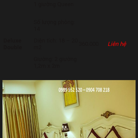
1 giường Queen
Số lượng phòng:
14
Deluxe
Diện tích: 18 – 20
360.000
Liên hệ
Double
m2
Giường: 2 giường
1,2m x 2m