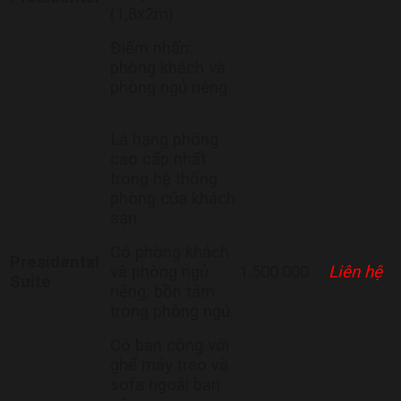
(1,8x2m)
Điểm nhấn:
phòng khách và
phòng ngủ riêng.
Là hạng phòng
cao cấp nhất
trong hệ thống
phòng của khách
sạn.
Có phòng khách
Presidental
và phòng ngủ
1.500.000
Liên hệ
Suite
riêng; bồn tắm
trong phòng ngủ.
Có ban công với
ghế mây treo và
sofa ngoài ban