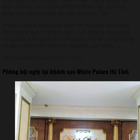
đẹp cổ xưa của người phương Đông với phương
pháp làm đẹp đương đại của phương Tây.
White Palace Spa được thiết kế hài hòa với khung
cảnh xung quanh khách sạn. Các phòng massage
riêng biệt, cho phép bạn thư giãn, lấy lại năng lượng
và tận hưởng tốt nhất trải nghiệm của mình.
Mở cửa hàng ngày từ 6h – 22h
Phòng hội nghị tại khách sạn White Palace Hà Tĩnh