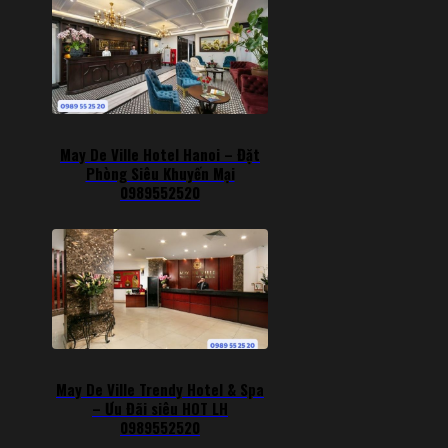
May De Ville Hotel Hanoi – Đặt
Phòng Siêu Khuyến Mại
0989552520
May De Ville Trendy Hotel & Spa
– Ưu Đãi siêu HOT LH
0989552520