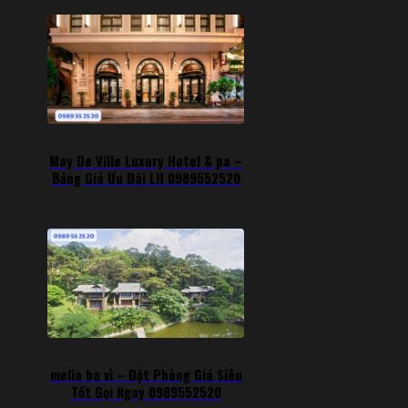
May De Ville Luxury Hotel & pa –
Bảng Giá Ưu Đãi LH 0989552520
melia ba vì – Đặt Phòng Giá Siêu
Tốt Gọi Ngay 0989552520