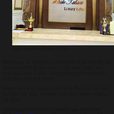
khách sạn White Palace Hà Tĩnh
Khách sạn có hệ thống 4 phòng hội thảo Vip đầy đủ
các trang thiết bị như màn chiếu, máy chiếu, bục
phát biểu, máy vi tính… Cùng phòng hội trường lớn
sức chứa trên 500 khách.
White Palace là sự lựa chọn hàng đầu cho các buổi
hội nghị, hội thảo, chương trình gala, Team biudling
sôi động….
Với những chia sẻ trên về
khách sạn White Hà