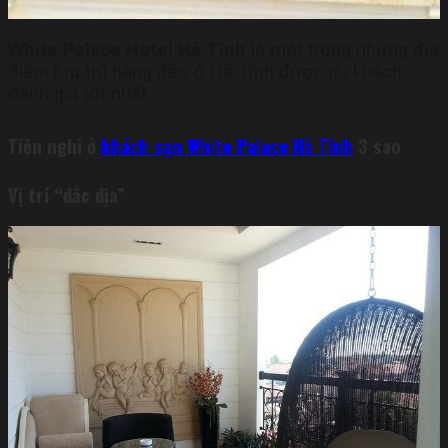
White Palace Hotel Hà Tĩnh
là một trong những địa
điểm lưu trú hàng đầu ở Hà Tĩnh được du khách
đánh giá tốt nhất.
Tiện nghi ở
khách sạn White Palace Hà Tĩnh
3 sao
Vị trí “đắc địa
”