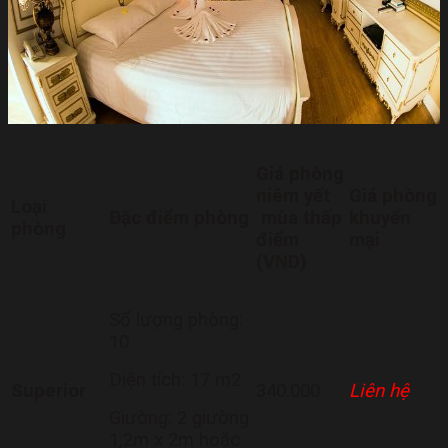
Giá phòng
niêm yết
Giá phòng
Loại
Đặc điểm phòng
mùa thấp
khuyến
phòng
điểm
mại
(VND)
Số lượng phòng:
10
Diện tích: 17 m2
Superior
340.000
Liên hệ
Giường: 2 giường
1,2m x 2m hoặc