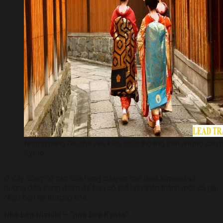
Những nàng Geisha yêu kiều thấp thoáng trên những con 
Kyoto
Ở đây cũng có các cửa hàng chuyên cho thuê kimono và
hướng dẫn trang điểm để bạn có thể hóa thân thành một cô gái
Nhật bản dễ thương nhé.
Nhà bếp Nishiki – “nhà bếp Kyoto”