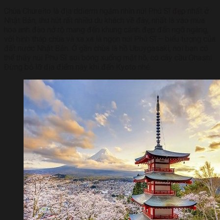
Chùa Chureito là địa ddierm ngắm nhìn núi Phú Sĩ đẹp nhất ở
Nhật Bản, thu hút rất nhiều du khách về đây, nhất là vào mùa
hoa anh đào nở rộ mang đến khung cảnh đẹp đến ngỡ ngàng,
với hình tháp chùa và xa xa là ngọn núi Phú Sĩ – biểu tượng của
đất nước Nhật Bản. Ở gần chùa là hồ Ubuygasaki, noi bạn có
thể thấy núi Phú Sĩ soi bóng xuống mặt hồ, có cây cầu Ohashi.
Đừng bỏ lỡ địa điểm này khi đến Kyoto nhé.