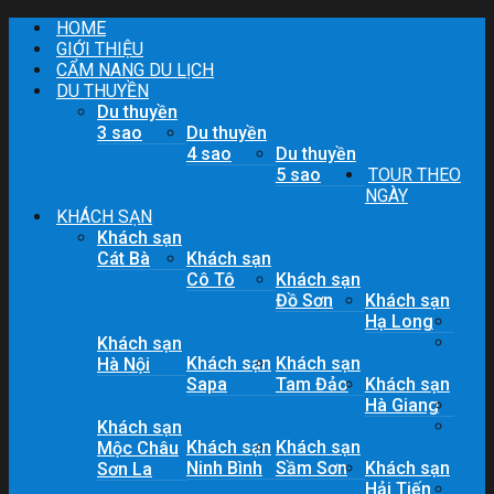
Skip
HOME
to
GIỚI THIỆU
content
CẨM NANG DU LỊCH
DU THUYỀN
Du thuyền
3 sao
Du thuyền
4 sao
Du thuyền
5 sao
TOUR THEO
NGÀY
KHÁCH SẠN
Khách sạn
Cát Bà
Khách sạn
Cô Tô
Khách sạn
Đồ Sơn
Khách sạn
Hạ Long
Khách sạn
Khách sạn
Khách sạn
Hà Nội
Sapa
Tam Đảo
Khách sạn
Hà Giang
Khách sạn
Khách sạn
Khách sạn
Mộc Châu
Ninh Bình
Sầm Sơn
Khách sạn
Sơn La
Hải Tiến