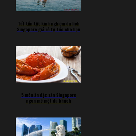
Tất tần tật kinh nghiệm du lịch
Singapore giá rẻ tự túc cho bạn
5 món ăn đặc sản Singapore
ngon mê mệt du khách