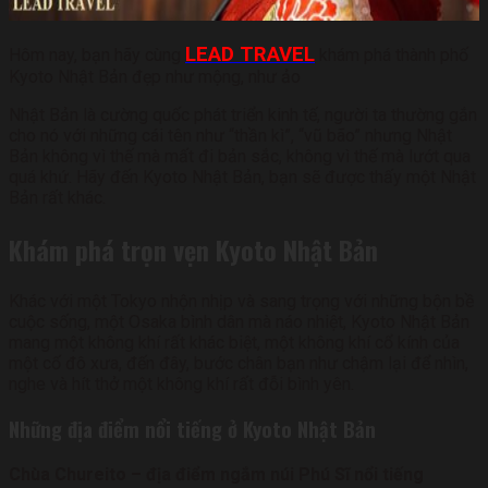
LEAD TRAVEL
Hôm nay, bạn hãy cùng
khám phá thành phố
Kyoto Nhật Bản đẹp như mộng, như ảo
Nhật Bản là cường quốc phát triển kinh tế, người ta thường gắn
cho nó với những cái tên như “thần kì”, “vũ bão” nhưng Nhật
Bản không vì thế mà mất đi bản sắc, không vì thế mà lướt qua
quá khứ. Hãy đến Kyoto Nhật Bản, bạn sẽ được thấy một Nhật
Bản rất khác.
Khám phá trọn vẹn Kyoto Nhật Bản
Khác với một Tokyo nhộn nhịp và sang trọng với những bộn bề
cuộc sống, một Osaka bình dân mà náo nhiệt, Kyoto Nhật Bản
mang một không khí rất khác biệt, một không khí cổ kính của
một cố đô xưa, đến đây, bước chân bạn như chậm lại để nhìn,
nghe và hít thở một không khí rất đỗi bình yên.
Những địa điểm nổi tiếng ở Kyoto Nhật Bản
Chùa Chureito – địa điểm ngắm núi Phú Sĩ nổi tiếng