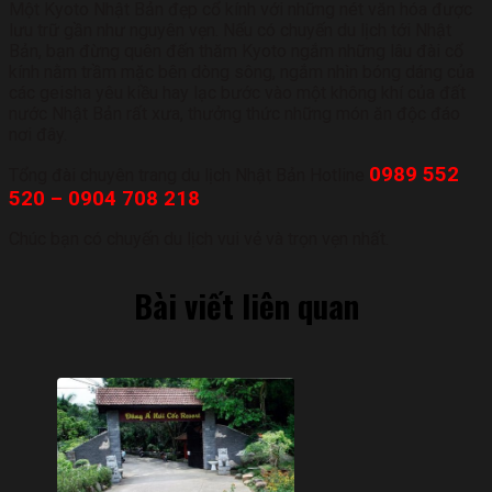
Một Kyoto Nhật Bản đẹp cổ kính với những nét văn hóa được
lưu trữ gần như nguyên vẹn. Nếu có chuyến du lịch tới Nhật
Bản, bạn đừng quên đến thăm Kyoto ngắm những lâu đài cổ
kính nằm trầm mặc bên dòng sông, ngắm nhìn bóng dáng của
các geisha yêu kiều hay lạc bước vào một không khí của đất
nước Nhật Bản rất xưa, thưởng thức những món ăn độc đáo
nơi đây.
0989 552
Tổng đài chuyên trang du lịch Nhật Bản Hotline
520 – 0904 708 218
Chúc bạn có chuyến du lịch vui vẻ và trọn vẹn nhất.
Bài viết liên quan