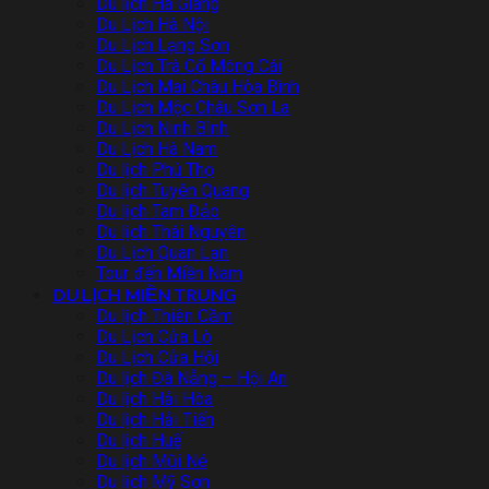
Du lịch Hà Giang
Du Lịch Hà Nội
Du Lịch Lạng Sơn
Du Lịch Trà Cổ Móng Cái
Du Lịch Mai Châu Hòa Bình
Du Lịch Mộc Châu Sơn La
Du Lịch Ninh Bình
Du Lịch Hà Nam
Du lịch Phú Thọ
Du lịch Tuyên Quang
Du lịch Tam Đảo
Du lịch Thái Nguyên
Du Lịch Quan Lạn
Tour đến Miền Nam
DU LỊCH MIỀN TRUNG
Du lịch Thiên Cầm
Du Lịch Cửa Lò
Du Lịch Cửa Hội
Du lịch Đà Nẵng – Hội An
Du lịch Hải Hòa
Du lịch Hải Tiến
Du lịch Huế
Du lịch Mũi Né
Du lịch Mỹ Sơn