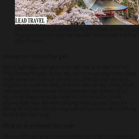
Đến Kyoto vào cuối tháng 3 hoặc đầu tháng tư, bạn sẽ đư
thưởng thức 3 đặc sản của nơi đây Hoa anh đào, núi Phú 
chùa Chureito
Đền Byodo – Di sản Thế giới
Đây là ngôi chùa đẹp với lối kiên trúc tinh tế và độc đáo với
Phật đường Phượng Hoàng như con chim phượng hoàng đang
chuẩn dang cánh bay vút lên trời cao. Phật đường nằm tĩnh
lặng bên hồ nước tĩnh lặng, du khách đến nơi đây sẽ nhẹ bước
chân mà cảm nhận khung cảnh tuyệt đẹp này. Không chỉ có
vậy, trong chùa còn có bảo tàng lưu trữ lịch sử với chiếc
chuông quốc bảo, đôi chim phượng hoàng, tượng Quan Âm –
những tài sản văn hóa vô cùng quan trọng của Kyoto nói chung
và Nhật Bản nói riêng
Rừng tre Arashiyama đẹp tuyệt
Nếu bạn đã say nắng với khung cảnh đẹp tuyệt vời của những