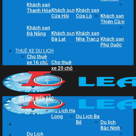
Khách sạn
Khách sạn
Khách sạn
Thanh Hóa
Cửa Hội
Cửa Lò
Khách sạn
Thiên Cầm
Khách sạn
Khách sạn
Khách sạn
Đà Nẵng
Đà Lạt
Nha Trang
Khách sạn
Phú Quốc
THUÊ XE DU LỊCH
Cho thuê
xe 16 chỗ
Cho thuê
xe 29 chỗ
DU LỊCH MIỀN BẮC
Du lịch
Sapa
Du Lịch Hạ
Long
Du Lịch Ba
Bể
Du lịch
Bắc Ninh
Du Lịch