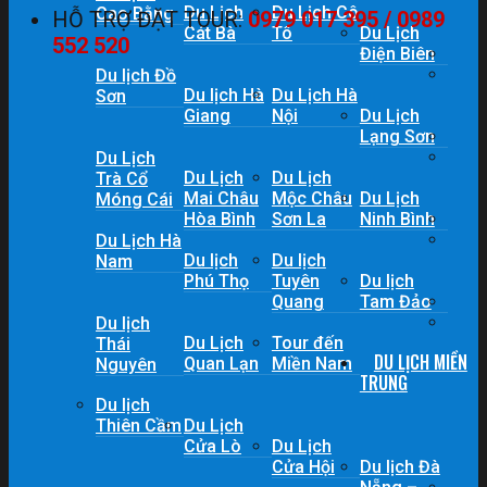
Du Lịch
Du Lịch Cô
Cao Bằng
HỖ TRỢ ĐẶT TOUR:
0979 017 395 / 0989
Cát Bà
Tô
Du Lịch
552 520
Điện Biên
Du lịch Đồ
Du lịch Hà
Du Lịch Hà
Sơn
Giang
Nội
Du Lịch
Lạng Sơn
Du Lịch
Du Lịch
Du Lịch
Trà Cổ
Mai Châu
Mộc Châu
Du Lịch
Móng Cái
Hòa Bình
Sơn La
Ninh Bình
Du Lịch Hà
Du lịch
Du lịch
Nam
Phú Thọ
Tuyên
Du lịch
Quang
Tam Đảo
Du lịch
Du Lịch
Tour đến
Thái
DU LỊCH MIỀN
Quan Lạn
Miền Nam
Nguyên
TRUNG
Du lịch
Thiên Cầm
Du Lịch
Cửa Lò
Du Lịch
Cửa Hội
Du lịch Đà