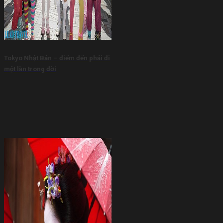
Tokyo Nhật Bản – điểm đến phải đi
một lần trong đời