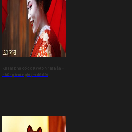
Khám phá cố đô Kyoto Nhật Bản –
những trải nghiệm để đời