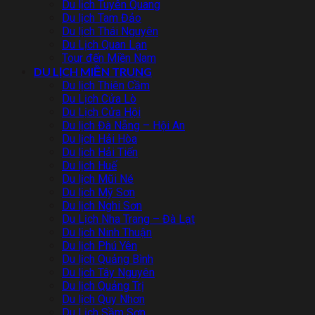
Du lịch Tuyên Quang
Du lịch Tam Đảo
Du lịch Thái Nguyên
Du Lịch Quan Lạn
Tour đến Miền Nam
DU LỊCH MIỀN TRUNG
Du lịch Thiên Cầm
Du Lịch Cửa Lò
Du Lịch Cửa Hội
Du lịch Đà Nẵng – Hội An
Du lịch Hải Hòa
Du lịch Hải Tiến
Du lịch Huế
Du lịch Mũi Né
Du lịch Mỹ Sơn
Du lịch Nghi Sơn
Du Lịch Nha Trang – Đà Lạt
Du lịch Ninh Thuận
Du lịch Phú Yên
Du lịch Quảng Bình
Du lịch Tây Nguyên
Du lịch Quảng Trị
Du lịch Quy Nhơn
Du Lịch Sầm Sơn