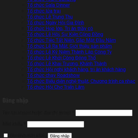
Tổ chức Gala Dinner
Tổ chức lửa trại
Tổ chức Lễ Trung Thu
Tổ chức Ngày Hội Gia Đình
Tổ chức Họp lớp, Tri ân thầy cô
Tổ chức Lễ Hội, Sự Kiện Cộng Đồng
Tổ chức Tiệc Tất Niên, Gặp Mặt Đầu Năm
Tổ chức Lễ Ra Mắt, Giới thiệu sản phẩm
Tổ chức Lễ Kỷ Niệm Thành Lập Công Ty
Tổ chức Lễ Khởi Công Động Thổ
Tổ chức Lễ Khai Trương, Khánh Thành
Tổ chức Hội nghị khách hàng, tri ân khách hàng
Tổ chức chạy Roadshow
Tổ chức Biểu diễn nghệ thuật, Chương trình ca nhạc
Tổ chức Hội Chợ Triển Lãm
Đăng nhập
Tên tài khoản hoặc địa chỉ email
*
Mật khẩu
*
Ghi nhớ mật khẩu
Đăng nhập