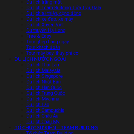
Du lịch trăng mật
Du lịch Team Building, Lửa Trại, Gala
Du lịch từ thiện, cộng đồng
Du lịch xe đạp, xe máy
Du lịch Xuyên Việt
Du thuyền Hạ Long
Free & Easy
Tour ghép hàng ngày
Tour khách đoàn
Tour máy bay, thủy phi cơ
DU LỊCH NƯỚC NGOÀI
Du lịch Thái Lan
Du lịch Malaysia
Du lịch Singapore
Du lịch Nhật Bản
Du lịch Hàn Quốc
Du lịch Trung Quốc
Du lịch Myanma
Du lịch Lào
Du lịch Campuchia
Du lịch Châu Âu
Du lịch Châu Mỹ
TỔ CHỨC SỰ KIỆN – TEAM BUILDING
Tổ chức Team Building