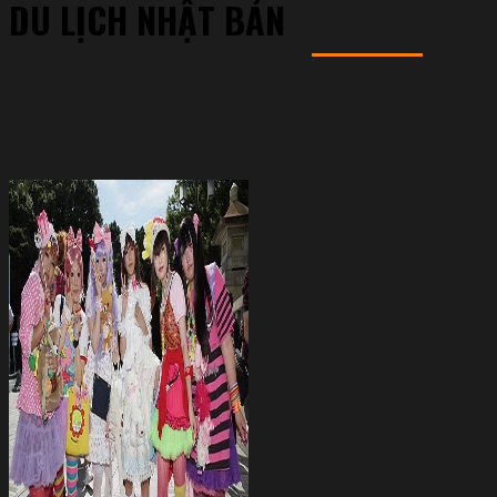
DU LỊCH NHẬT BẢN