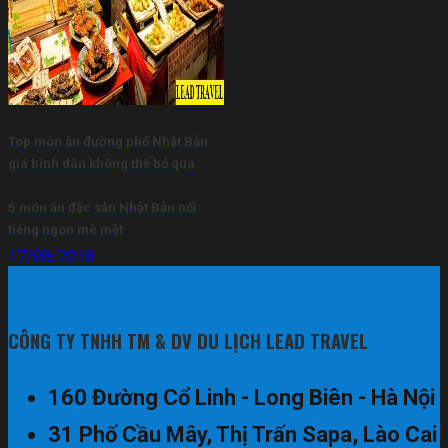
Top món ăn đường phố Nhật Bản
giá bình dân không thể bỏ qua
5 món ăn đặc sản Nhật Bản nổi
tiếng ngon mê mệt
17/08/2018
CÔNG TY TNHH TM & DV DU LỊCH LEAD TRAVEL
160 Đường Cổ Linh - Long Biên - Hà Nội
31 Phố Cầu Mây, Thị Trấn Sapa, Lào Cai