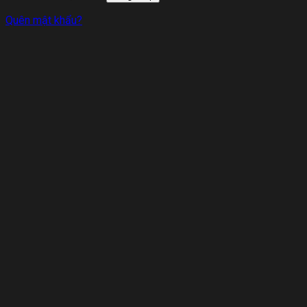
Quên mật khẩu?