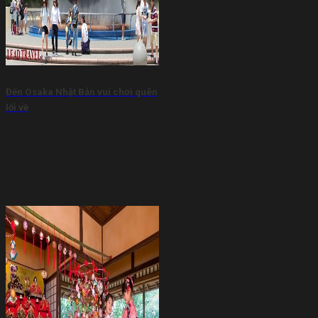
Đến Osaka Nhật Bản vui chơi quên
lối về