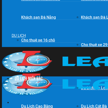
Khách sạn Đà Nẵng
Khách sạn Đà 
DU LỊCH
Cho thuê xe 16 chỗ
Cho thuê xe 29
DU LỊCH MIỀN BẮC
Du lịch Sapa
Du Lịch Hạ Lo
Du Lịch Cao Bằng
Du Lịch Cát Bà