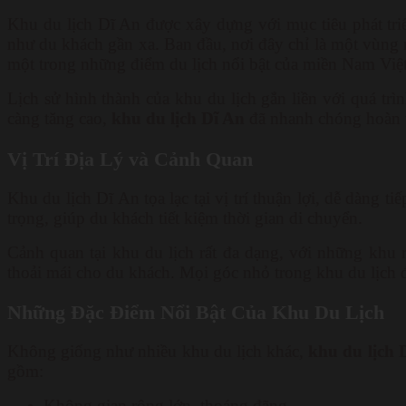
Khu du lịch Dĩ An được xây dựng với mục tiêu phát triể
như du khách gần xa. Ban đầu, nơi đây chỉ là một vùng n
một trong những điểm du lịch nổi bật của miền Nam Việ
Lịch sử hình thành của khu du lịch gắn liền với quá t
càng tăng cao,
khu du lịch Dĩ An
đã nhanh chóng hoàn th
Vị Trí Địa Lý và Cảnh Quan
Khu du lịch Dĩ An tọa lạc tại vị trí thuận lợi, dễ dàng
trọng, giúp du khách tiết kiệm thời gian di chuyển.
Cảnh quan tại khu du lịch rất đa dạng, với những khu 
thoải mái cho du khách. Mọi góc nhỏ trong khu du lịch 
Những Đặc Điểm Nổi Bật Của Khu Du Lịch
Không giống như nhiều khu du lịch khác,
khu du lịch 
gồm:
Không gian rộng lớn, thoáng đãng