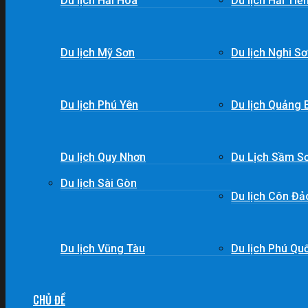
Du lịch Hải Hòa
Du lịch Hải Tiế
Du lịch Mỹ Sơn
Du lịch Nghi S
Du lịch Phú Yên
Du lịch Quảng 
Du lịch Quy Nhơn
Du Lịch Sầm S
Du lịch Sài Gòn
Du lịch Côn Đả
Du lịch Vũng Tàu
Du lịch Phú Qu
CHỦ ĐỀ