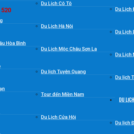
Du Lịch Cô Tô
Du Lịch 
 520
ng
Du Lịch Hà Nội
Du Lịch
âu Hòa Bình
Du Lịch Mộc Châu Sơn La
Du Lịch 
ọ
Du lịch Tuyên Quang
Du lịch
Lạn
Tour đến Miền Nam
DU LỊC
ò
Du Lịch Cửa Hội
Du lịch 