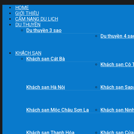
Skip
HOME
to
GIỚI THIỆU
content
CẨM NANG DU LỊCH
DU THUYỀN
Du thuyền 3 sao
Du thuyền 4 sa
KHÁCH SẠN
Khách sạn Cát Bà
Khách sạn Cô 
Khách sạn Hà Nội
Khách sạn Sap
Khách sạn Mộc Châu Sơn La
Khách sạn Ninh
Khách sạn Thanh Hóa
Khách sạn Cửa