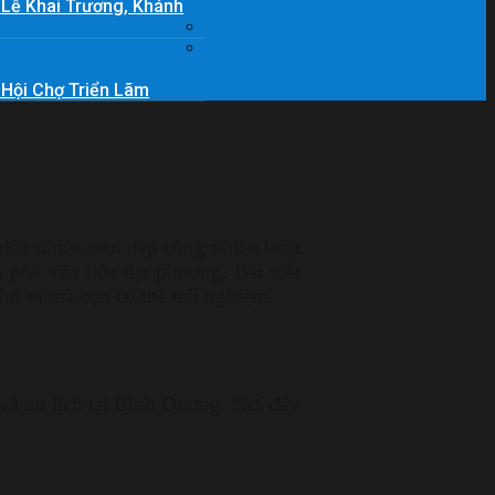
 Lễ Khai Trương, Khánh
 Hội Chợ Triển Lãm
iên nhiên tươi đẹp cùng nhiều hoạt
m phá văn hóa địa phương. Bài viết
hú vị mà bạn có thể trải nghiệm.
và du lịch tại Bình Dương. Nơi đây