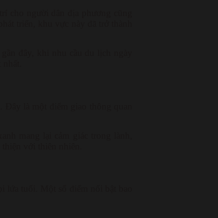
 trí cho người dân địa phương cũng
hát triển, khu vực này đã trở thành
 gần đây, khi nhu cầu du lịch ngày
 nhất.
òa. Đây là một điểm giao thông quan
xanh mang lại cảm giác trong lành,
thiện với thiên nhiên.
 lứa tuổi. Một số điểm nổi bật bao