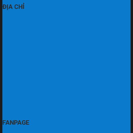
ĐỊA CHỈ
FANPAGE