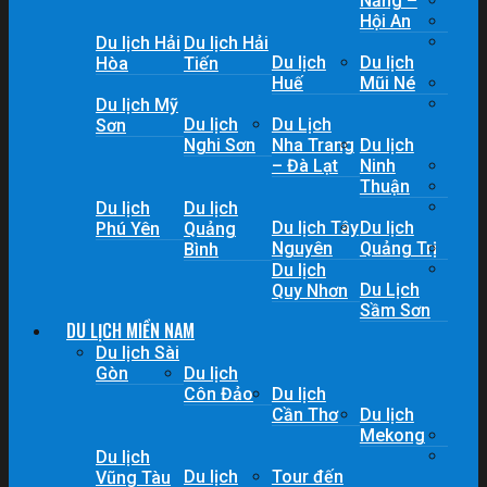
Nẵng –
Hội An
Du lịch Hải
Du lịch Hải
Du lịch
Du lịch
Hòa
Tiến
Huế
Mũi Né
Du lịch Mỹ
Du lịch
Du Lịch
Sơn
Nghi Sơn
Nha Trang
Du lịch
– Đà Lạt
Ninh
Thuận
Du lịch
Du lịch
Du lịch Tây
Du lịch
Phú Yên
Quảng
Nguyên
Quảng Trị
Bình
Du lịch
Du Lịch
Quy Nhơn
Sầm Sơn
DU LỊCH MIỀN NAM
Du lịch Sài
Gòn
Du lịch
Côn Đảo
Du lịch
Cần Thơ
Du lịch
Mekong
Du lịch
Du lịch
Tour đến
Vũng Tàu