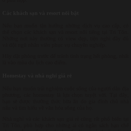
Các khách sạn và resort nổi bật
Nếu bạn muốn tận hưởng những dịch vụ cao cấp, có
thể chọn các khách sạn và resort nổi tiếng tại Tri Tôn.
Những nơi này thường có view đẹp, tiện nghi đầy đủ
và đội ngũ nhân viên phục vụ chuyên nghiệp.
Hãy đặt phòng trước để tránh tình trạng hết phòng, nhất
là vào mùa du lịch cao điểm.
Homestay và nhà nghỉ giá rẻ
Nếu bạn muốn trải nghiệm cuộc sống của người dân địa
phương, các homestay là lựa chọn tuyệt vời. Tại đây,
bạn sẽ được thưởng thức bữa ăn do gia đình chủ nhà
nấu và tìm hiểu về văn hóa sống của họ.
Nhà nghỉ và các khách sạn giá rẻ cũng rất phổ biến tại
Tri Tôn, phù hợp cho những ai có ngân sách hạn chế