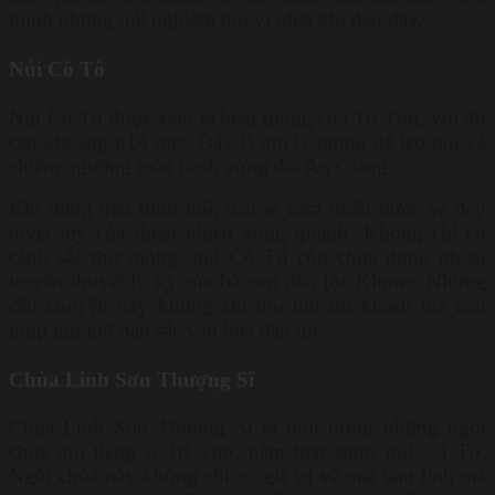
mình những trải nghiệm thú vị nhất khi đến đây.
Núi Cô Tô
Núi Cô Tô được xem là biểu tượng của Tri Tôn, với độ
cao khoảng 614 mét. Đây là nơi lý tưởng để leo núi và
chiêm ngưỡng toàn cảnh vùng đất An Giang.
Khi đứng trên đỉnh núi, bạn sẽ cảm nhận được vẻ đẹp
tuyệt mỹ của thiên nhiên xung quanh. Không chỉ có
cảnh sắc thơ mộng, núi Cô Tô còn chứa đựng nhiều
truyền thuyết ly kỳ của bà con dân tộc Khmer. Những
câu chuyện này không chỉ thu hút du khách mà còn
giúp gìn giữ bản sắc văn hóa dân tộc.
Chùa Linh Sơn Thượng Sĩ
Chùa Linh Sơn Thượng Sĩ là một trong những ngôi
chùa nổi tiếng ở Tri Tôn, nằm trên sườn núi Cô Tô.
Ngôi chùa này không chỉ có giá trị về mặt tâm linh mà