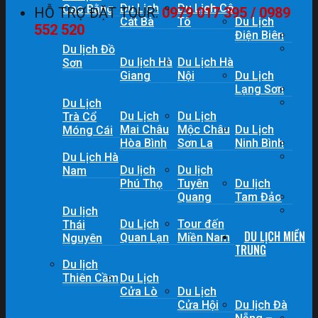
Du Lịch
Du Lịch Cô
Cao Bằng
HỖ TRỢ ĐẶT TOUR:
0979 017 395 / 0989
Cát Bà
Tô
Du Lịch
552 520
Điện Biên
Du lịch Đồ
Du lịch Hà
Du Lịch Hà
Sơn
Giang
Nội
Du Lịch
Lạng Sơn
Du Lịch
Du Lịch
Du Lịch
Trà Cổ
Mai Châu
Mộc Châu
Du Lịch
Móng Cái
Hòa Bình
Sơn La
Ninh Bình
Du Lịch Hà
Du lịch
Du lịch
Nam
Phú Thọ
Tuyên
Du lịch
Quang
Tam Đảo
Du lịch
Du Lịch
Tour đến
Thái
DU LỊCH MIỀN
Quan Lạn
Miền Nam
Nguyên
TRUNG
Du lịch
Thiên Cầm
Du Lịch
Cửa Lò
Du Lịch
Cửa Hội
Du lịch Đà