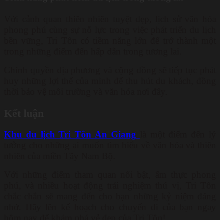
Với cảnh quan thiên nhiên tuyệt đẹp, lịch sử văn hóa
phong phú cùng sự nỗ lực trong việc phát triển du lịch
bền vững, Tri Tôn có tiềm năng lớn để trở thành một
trong những điểm đến hấp dẫn trong tương lai.
Chính quyền địa phương và cộng đồng sẽ tiếp tục phát
huy những lợi thế của mình để thu hút du khách, đồng
thời bảo vệ môi trường và văn hóa nơi đây.
Kết luận
Khu du lịch Tri Tôn An Giang
là một điểm đến lý
tưởng cho những ai muốn tìm hiểu về văn hóa và thiên
nhiên của miền Tây Nam Bộ.
Với những điểm tham quan nổi bật, ẩm thực phong
phú, và nhiều hoạt động trải nghiệm thú vị, Tri Tôn
chắc chắn sẽ mang đến cho bạn những kỷ niệm đáng
nhớ. Hãy lên kế hoạch cho chuyến đi của bạn ngay
hôm nay để khám phá vẻ đẹp của Tri Tôn!