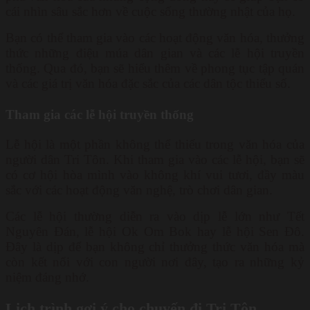
cái nhìn sâu sắc hơn về cuộc sống thường nhật của họ.
Bạn có thể tham gia vào các hoạt động văn hóa, thưởng
thức những điệu múa dân gian và các lễ hội truyền
thống. Qua đó, bạn sẽ hiểu thêm về phong tục tập quán
và các giá trị văn hóa đặc sắc của các dân tộc thiểu số.
Tham gia các lễ hội truyền thống
Lễ hội là một phần không thể thiếu trong văn hóa của
người dân Tri Tôn. Khi tham gia vào các lễ hội, bạn sẽ
có cơ hội hòa mình vào không khí vui tươi, đầy màu
sắc với các hoạt động văn nghệ, trò chơi dân gian.
Các lễ hội thường diễn ra vào dịp lễ lớn như Tết
Nguyên Đán, lễ hội Ok Om Bok hay lễ hội Sen Đô.
Đây là dịp để bạn không chỉ thưởng thức văn hóa mà
còn kết nối với con người nơi đây, tạo ra những kỷ
niệm đáng nhớ.
Lịch trình gợi ý cho chuyến đi Tri Tôn