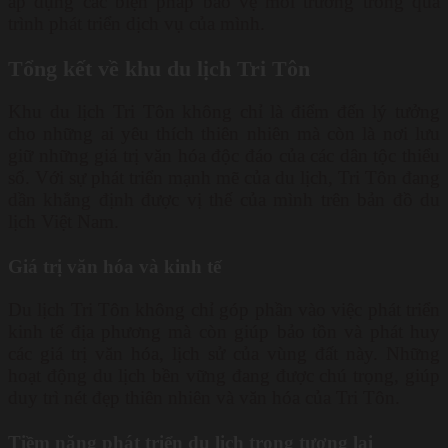
áp dụng các biện pháp bảo vệ môi trường trong quá
trình phát triển dịch vụ của mình.
Tổng kết về khu du lịch Tri Tôn
Khu du lịch Tri Tôn không chỉ là điểm đến lý tưởng
cho những ai yêu thích thiên nhiên mà còn là nơi lưu
giữ những giá trị văn hóa độc đáo của các dân tộc thiểu
số. Với sự phát triển mạnh mẽ của du lịch, Tri Tôn đang
dần khẳng định được vị thế của mình trên bản đồ du
lịch Việt Nam.
Giá trị văn hóa và kinh tế
Du lịch Tri Tôn không chỉ góp phần vào việc phát triển
kinh tế địa phương mà còn giúp bảo tồn và phát huy
các giá trị văn hóa, lịch sử của vùng đất này. Những
hoạt động du lịch bền vững đang được chú trọng, giúp
duy trì nét đẹp thiên nhiên và văn hóa của Tri Tôn.
Tiềm năng phát triển du lịch trong tương lai