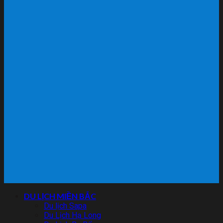
DU LỊCH MIỀN BẮC
Du lịch Sapa
Du Lịch Hạ Long