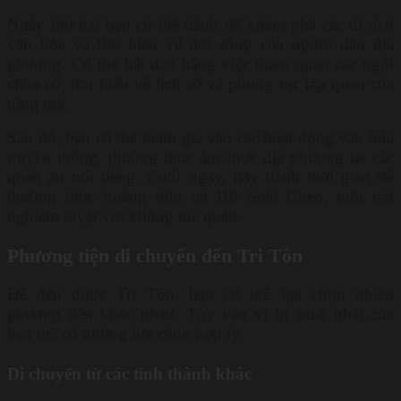
Ngày thứ hai bạn có thể dành để khám phá các di tích
văn hóa và tìm hiểu về đời sống của người dân địa
phương. Có thể bắt đầu bằng việc tham quan các ngôi
chùa cổ, tìm hiểu về lịch sử và phong tục tập quán của
từng nơi.
Sau đó, bạn có thể tham gia vào các hoạt động văn hóa
truyền thống, thưởng thức ẩm thực địa phương tại các
quán ăn nổi tiếng. Cuối ngày, hãy dành thời gian để
thưởng thức hoàng hôn tại Hồ Soài Cheo, một trải
nghiệm tuyệt vời không thể quên.
Phương tiện di chuyển đến Tri Tôn
Để đến được Tri Tôn, bạn có thể lựa chọn nhiều
phương tiện khác nhau. Tùy vào vị trí xuất phát của
bạn mà có những lựa chọn hợp lý.
Di chuyển từ các tỉnh thành khác