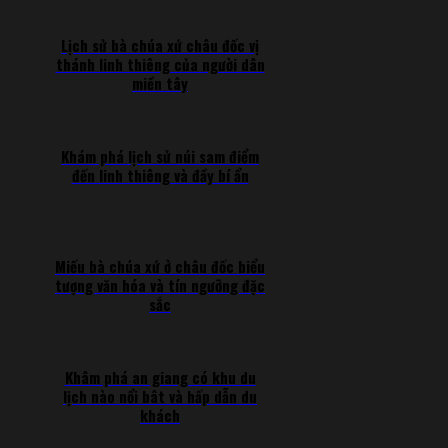
Lịch sử bà chúa xứ châu đốc vị
thánh linh thiêng của người dân
miền tây
Khám phá lịch sử núi sam điểm
đến linh thiêng và đầy bí ẩn
Miếu bà chúa xứ ở châu đốc biểu
tượng văn hóa và tín ngưỡng đặc
sắc
Khâm phá an giang có khu du
lịch nào nổi bât và hấp dẫn du
khách