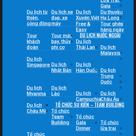
Lửa Trại,
Gala
Du lịch từ
Du lịch xe
Du lịch
Du thuyền
thiện,
đạp, xe
Xuyên Việt
Hạ Long
cộng đồng
máy
Free &
Tour ghép
Easy
hàng ngày
DU LỊCH NƯỚC NGOÀI
Tour
Tour máy
khách
bay, thủy
Du lịch
đoàn
phi cơ
Thái Lan
Du lịch
Malaysia
Du lịch
Du lịch
Du lịch
Singapore
Nhật Bản
Hàn Quốc
Du lịch
Trung
Quốc
Du lịch
Du lịch
Du lịch
Du lịch
Myanma
Lào
Campuchia
Châu Âu
TỔ CHỨC SỰ KIỆN – TEAM BUILDING
Du lịch
Châu Mỹ
Tổ chức
Team
Tổ chức
Building
Gala
Tổ chức
Dinner
lửa trại
Tổ chức