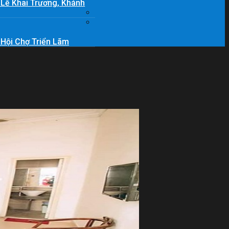
 Lễ Khai Trương, Khánh
 Hội Chợ Triển Lãm