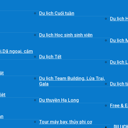
Du lịch Cuối tuần
Du lịch 
Du lịch Học sinh sinh viên
Du lịch 
ái,Dã ngoại, cắm
Du lịch Tết
Du lịch 
ật
Du lịch Team Building, Lửa Trại,
Gala
Du lịch 
iệt
Du thuyền Hạ Long
Free & 
àn
Tour máy bay, thủy phi cơ
DU LỊC