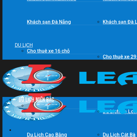
Khách sạn Đà Nẵng
Khách sạn Đà 
DU LỊCH
Cho thuê xe 16 chỗ
Cho thuê xe 29
DU LỊCH MIỀN BẮC
Du lịch Sapa
Du Lịch Hạ Lo
Du Lịch Cao Bằng
Du Lịch Cát Bà