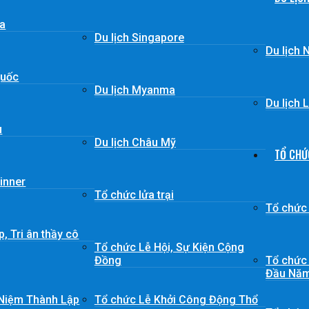
ia
Du lịch Singapore
Du lịch 
Quốc
Du lịch Myanma
Du lịch 
u
Du lịch Châu Mỹ
TỔ CHỨ
inner
Tổ chức lửa trại
Tổ chức
, Tri ân thầy cô
Tổ chức Lễ Hội, Sự Kiện Cộng
Đồng
Tổ chức 
Đầu Nă
 Niệm Thành Lập
Tổ chức Lễ Khởi Công Động Thổ