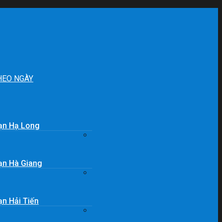
HEO NGÀY
ạn Hạ Long
ạn Hà Giang
n Hải Tiến