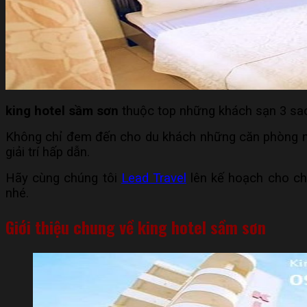
king hotel sầm sơn
thuộc top những khách sạn 3 sao
Không chỉ đem đến cho du khách những căn phòng nghỉ
giải trí hấp dẫn.
Hãy cùng chúng tôi
Lead Travel
lên kế hoạch cho ch
nhé.
Giới thiệu chung về
king hotel sầm sơn