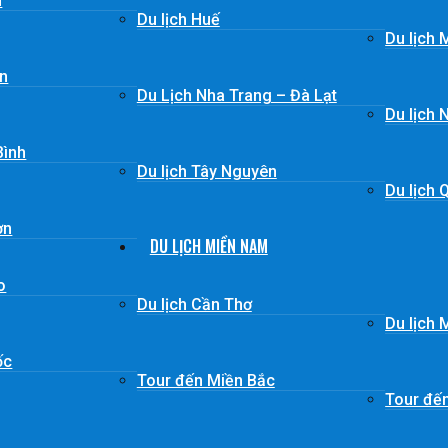
n
Du lịch Huế
Du lịch 
ơn
Du Lịch Nha Trang – Đà Lạt
Du lịch 
Bình
Du lịch Tây Nguyên
Du lịch 
ơn
DU LỊCH MIỀN NAM
o
Du lịch Cần Thơ
Du lịch
ốc
Tour đến Miền Bắc
Tour đế