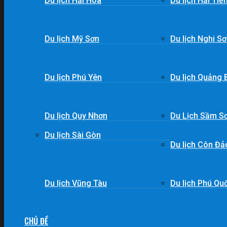
Du lịch Hải Hòa
Du lịch Hải Tiế
Du lịch Mỹ Sơn
Du lịch Nghi S
Du lịch Phú Yên
Du lịch Quảng 
Du lịch Quy Nhơn
Du Lịch Sầm S
Du lịch Sài Gòn
Du lịch Côn Đả
Du lịch Vũng Tàu
Du lịch Phú Qu
CHỦ ĐỀ