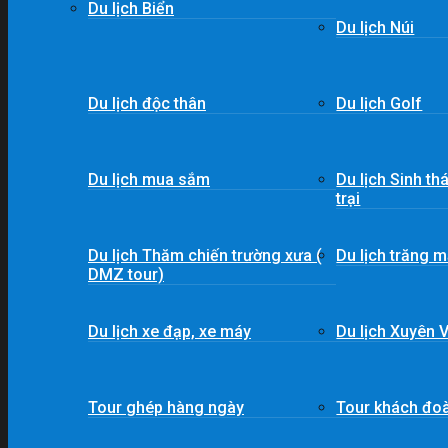
Du lịch Biển
Du lịch Núi
Du lịch độc thân
Du lịch Golf
Du lịch mua sắm
Du lịch Sinh th
trại
Du lịch Thăm chiến trường xưa (
Du lịch trăng m
DMZ tour)
Du lịch xe đạp, xe máy
Du lịch Xuyên V
Tour ghép hàng ngày
Tour khách đo