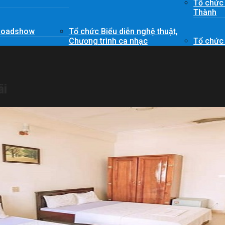
Tổ chức
Thành
 Roadshow
Tổ chức Biểu diễn nghệ thuật,
Chương trình ca nhạc
Tổ chức
ãi