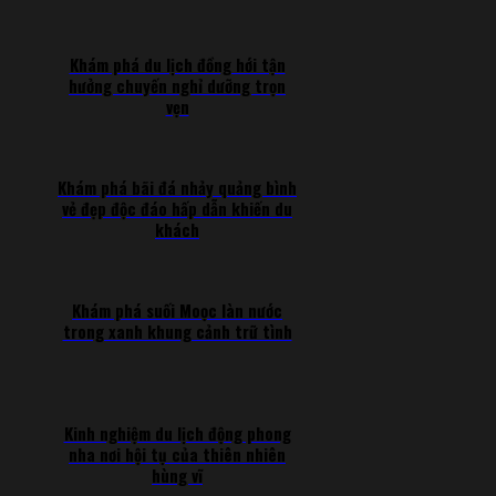
Khám phá du lịch đồng hới tận
hưởng chuyến nghỉ dưỡng trọn
vẹn
Khám phá bãi đá nhảy quảng bình
vẻ đẹp độc đáo hấp dẫn khiến du
khách
Khám phá suối Moọc làn nước
trong xanh khung cảnh trữ tình
Kinh nghiệm du lịch động phong
nha nơi hội tụ của thiên nhiên
hùng vĩ