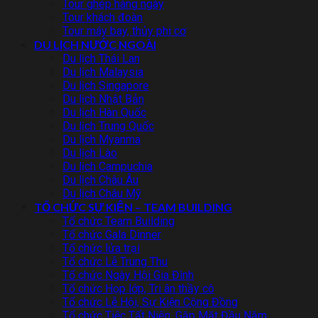
Tour ghép hàng ngày
Tour khách đoàn
Tour máy bay, thủy phi cơ
DU LỊCH NƯỚC NGOÀI
Du lịch Thái Lan
Du lịch Malaysia
Du lịch Singapore
Du lịch Nhật Bản
Du lịch Hàn Quốc
Du lịch Trung Quốc
Du lịch Myanma
Du lịch Lào
Du lịch Campuchia
Du lịch Châu Âu
Du lịch Châu Mỹ
TỔ CHỨC SỰ KIỆN – TEAM BUILDING
Tổ chức Team Building
Tổ chức Gala Dinner
Tổ chức lửa trại
Tổ chức Lễ Trung Thu
Tổ chức Ngày Hội Gia Đình
Tổ chức Họp lớp, Tri ân thầy cô
Tổ chức Lễ Hội, Sự Kiện Cộng Đồng
Tổ chức Tiệc Tất Niên, Gặp Mặt Đầu Năm