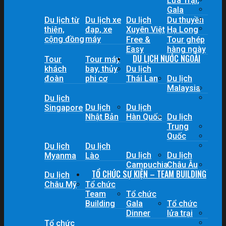
Lửa Trại,
Gala
Du lịch từ
Du lịch xe
Du lịch
Du thuyền
thiện,
đạp, xe
Xuyên Việt
Hạ Long
cộng đồng
máy
Free &
Tour ghép
Easy
hàng ngày
DU LỊCH NƯỚC NGOÀI
Tour
Tour máy
khách
bay, thủy
Du lịch
đoàn
phi cơ
Thái Lan
Du lịch
Malaysia
Du lịch
Du lịch
Du lịch
Singapore
Nhật Bản
Hàn Quốc
Du lịch
Trung
Quốc
Du lịch
Du lịch
Du lịch
Du lịch
Myanma
Lào
Campuchia
Châu Âu
TỔ CHỨC SỰ KIỆN – TEAM BUILDING
Du lịch
Châu Mỹ
Tổ chức
Team
Tổ chức
Building
Gala
Tổ chức
Dinner
lửa trại
Tổ chức