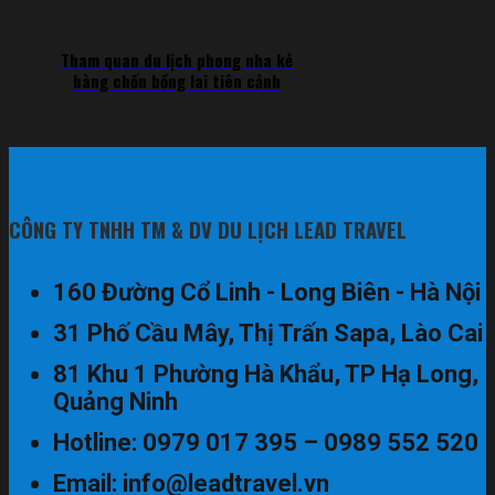
Tham quan du lịch phong nha kẻ
bàng chốn bồng lai tiên cảnh
CÔNG TY TNHH TM & DV DU LỊCH LEAD TRAVEL
160 Đường Cổ Linh - Long Biên - Hà Nội
31 Phố Cầu Mây, Thị Trấn Sapa, Lào Cai
81 Khu 1 Phường Hà Khẩu, TP Hạ Long,
Quảng Ninh
Hotline: 0979 017 395 – 0989 552 520
Email: info@leadtravel.vn