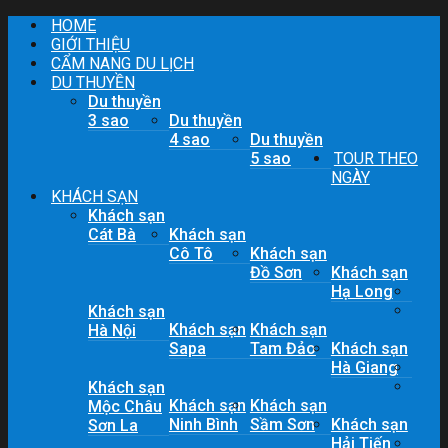
Skip
HOME
to
GIỚI THIỆU
content
CẨM NANG DU LỊCH
DU THUYỀN
Du thuyền
3 sao
Du thuyền
4 sao
Du thuyền
5 sao
TOUR THEO
NGÀY
KHÁCH SẠN
Khách sạn
Cát Bà
Khách sạn
Cô Tô
Khách sạn
Đồ Sơn
Khách sạn
Hạ Long
Khách sạn
Khách sạn
Khách sạn
Hà Nội
Sapa
Tam Đảo
Khách sạn
Hà Giang
Khách sạn
Khách sạn
Khách sạn
Mộc Châu
Ninh Bình
Sầm Sơn
Khách sạn
Sơn La
Hải Tiến