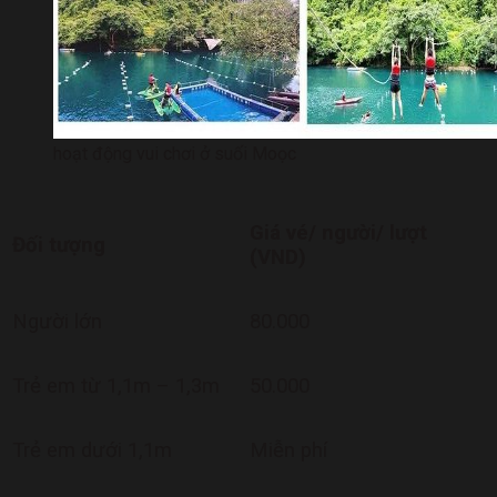
hoạt động vui chơi ở suối Moọc
Giá vé/ người/ lượt
Đối tượng
(VND)
Người lớn
80.000
Trẻ em từ 1,1m – 1,3m
50.000
Trẻ em dưới 1,1m
Miễn phí