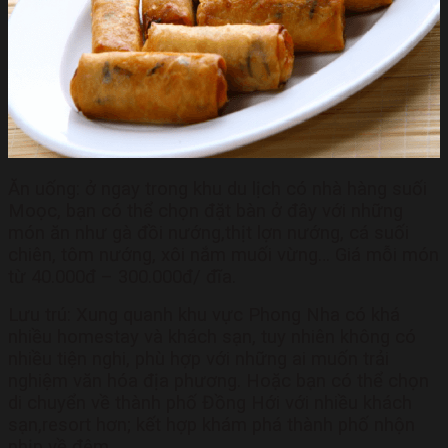
Ăn uống: ở ngay trong khu du lịch có nhà hàng suối
Moọc, bạn có thể chọn đặt bàn ở đây với những
món ăn như gà đồi nướng,thịt lợn nướng, cá suối
chiên, tôm nướng, xôi nắm muối vừng… Giá mỗi món
từ 40.000đ – 300.000đ/ đĩa.
Lưu trú: Xung quanh khu vực Phong Nha có khá
nhiều homestay và khách sạn, tuy nhiên không có
nhiều tiện nghi, phù hợp với những ai muốn trải
nghiệm văn hóa địa phương. Hoặc bạn có thể chọn
di chuyển về thành phố Đồng Hới với nhiều khách
sạn,resort hơn; kết hợp khám phá thành phố nhộn
nhịp về đêm.