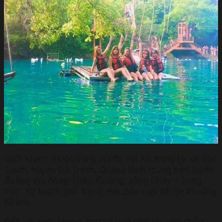
Suối Moọc thuộc vùng núi đá vôi Kẻ Bàng tại xã Sơn
Trạch, huyện Bố Trạch, Quảng Bình (cùng trên tuyến
đường với động Thiên Đường, sông Chày – hang
Tối). Từ thành phố Đồng Hới đến suối Moọc khoảng
60 km.
Đến với suối Moọc, bạn sẽ ngỡ như lạc vào chốn