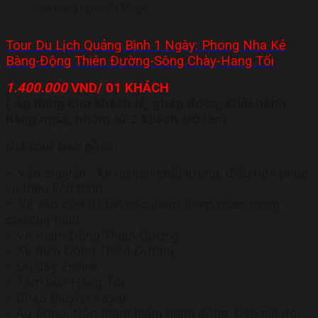
nhà hàng tại suối Moọc
Tour Du Lịch Quảng Bình 1 Ngày: Phong Nha Kẻ
Bàng-Động Thiên Đường-Sông Chày-Hang Tối
1.400.000
VND/ 01 KHÁCH
( Áp dụng cho khách lẻ, ghép đoàn, khởi hành
hàng ngày, nhóm từ 2 khách trở lên)
Giá tour bao gồm :
– Vận chuyển : Xe du lịch chất lượng, điều hòa phục
vụ theo lịch trình
– Vé vào cửa 01 lần các điểm tham quan trong
chương trình:
+ Vé thăm Động Thiên Đường
+ Xe điện Động Thiên Đường
+ Đu dây Zipline
+ Tắm bùn Hang Tối
+ Chèo thuyền Kayak
+ Áo Phao, Nón thám hiểm hang động, Đèn pin đội