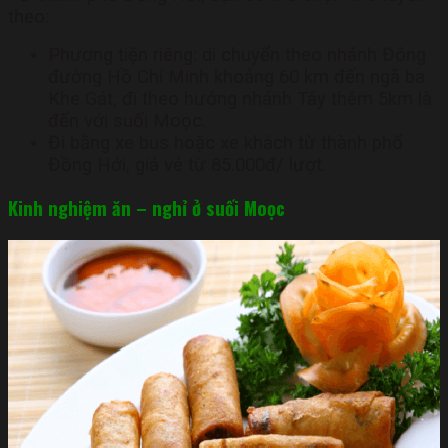
theo:
Phương tiện riêng: di chuyển theo nhánh Đông
đường Hồ Chí Minh khoảng 60 km đến ngã ba
Khe Gát, đi theo hướng nhánh Tây thêm 5km là
đến với suối Moọc.
Đi bằng xe bus hoặc xe khách từ thành phố
Đồng Hới, giá vé từ 85.000đ/ lượt.
Kinh nghiệm ăn – nghỉ ở suối Moọc