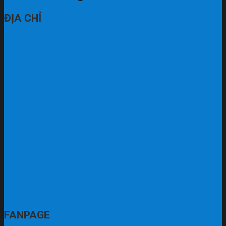
ĐỊA CHỈ
FANPAGE