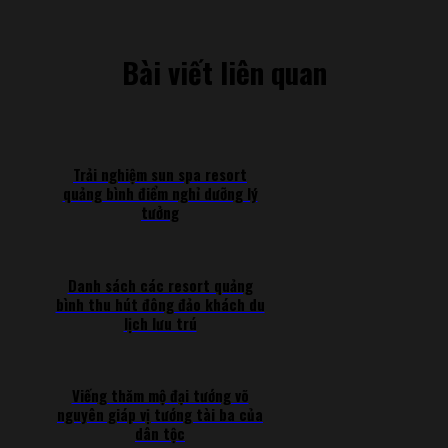
Bài viết liên quan
Trải nghiệm sun spa resort
quảng bình điểm nghỉ dưỡng lý
tưởng
Danh sách các resort quảng
bình thu hút đông đảo khách du
lịch lưu trú
Viếng thăm mộ đại tướng võ
nguyên giáp vị tướng tài ba của
dân tộc