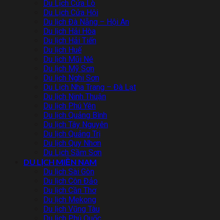
Du Lịch Cửa Lò
Du Lịch Cửa Hội
Du lịch Đà Nẵng – Hội An
Du lịch Hải Hòa
Du lịch Hải Tiến
Du lịch Huế
Du lịch Mũi Né
Du lịch Mỹ Sơn
Du lịch Nghi Sơn
Du Lịch Nha Trang – Đà Lạt
Du lịch Ninh Thuận
Du lịch Phú Yên
Du lịch Quảng Bình
Du lịch Tây Nguyên
Du lịch Quảng Trị
Du lịch Quy Nhơn
Du Lịch Sầm Sơn
DU LỊCH MIỀN NAM
Du lịch Sài Gòn
Du lịch Côn Đảo
Du lịch Cần Thơ
Du lịch Mekong
Du lịch Vũng Tàu
Du lịch Phú Quốc