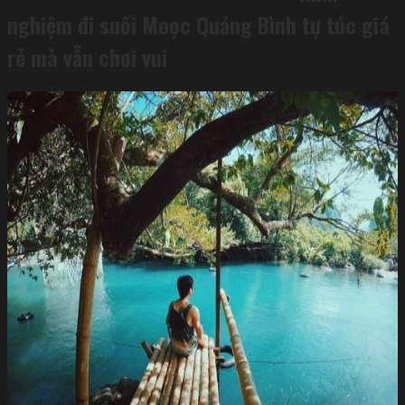
nghiệm đi suối Moọc Quảng Bình tự túc giá
rẻ mà vẫn chơi vui