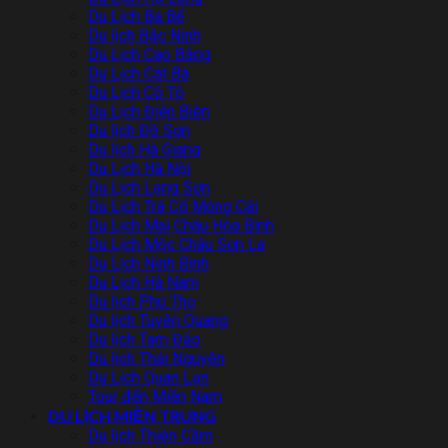
Du Lịch Ba Bể
Du lịch Bắc Ninh
Du Lịch Cao Bằng
Du Lịch Cát Bà
Du Lịch Cô Tô
Du Lịch Điện Biên
Du lịch Đồ Sơn
Du lịch Hà Giang
Du Lịch Hà Nội
Du Lịch Lạng Sơn
Du Lịch Trà Cổ Móng Cái
Du Lịch Mai Châu Hòa Bình
Du Lịch Mộc Châu Sơn La
Du Lịch Ninh Bình
Du Lịch Hà Nam
Du lịch Phú Thọ
Du lịch Tuyên Quang
Du lịch Tam Đảo
Du lịch Thái Nguyên
Du Lịch Quan Lạn
Tour đến Miền Nam
DU LỊCH MIỀN TRUNG
Du lịch Thiên Cầm