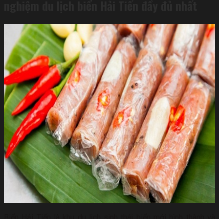
nghiệm du lịch biển Hải Tiến đầy đủ nhất
Biển Hải Tiến là khu du lịch sinh thái biển mới hình thành và