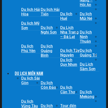
Nẵng –
Hội An
Du lịch Hải
Du lịch Hải
Du lịch
Du lịch
Hòa
Tiến
Huế
Mũi Né
Du lịch Mỹ
Du lịch
Du Lịch
Sơn
Nghi Sơn
Nha Trang
Du lịch
– Đà Lạt
Ninh
Thuận
Du lịch
Du lịch
Du lịch Tây
Du lịch
Phú Yên
Quảng
Nguyên
Quảng Trị
Bình
Du lịch
Du Lịch
Quy Nhơn
Sầm Sơn
DU LỊCH MIỀN NAM
Du lịch Sài
Gòn
Du lịch
Côn Đảo
Du lịch
Cần Thơ
Du lịch
Mekong
Du lịch
Du lịch
Tour đến
Vũng Tàu