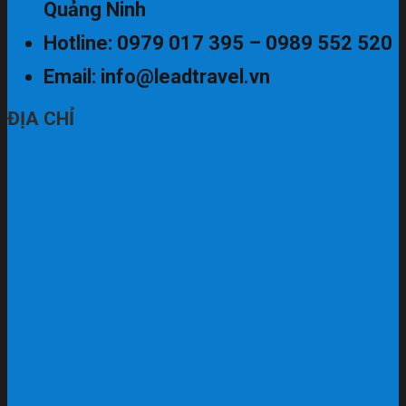
Quảng Ninh
Hotline: 0979 017 395 – 0989 552 520
Email: info@leadtravel.vn
ĐỊA CHỈ