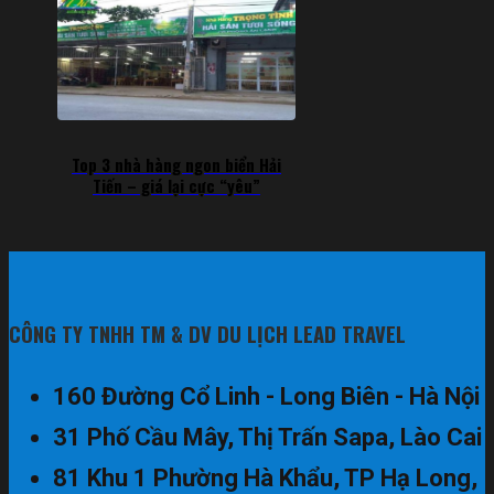
Top 3 nhà hàng ngon biển Hải
Tiến – giá lại cực “yêu”
CÔNG TY TNHH TM & DV DU LỊCH LEAD TRAVEL
160 Đường Cổ Linh - Long Biên - Hà Nội
31 Phố Cầu Mây, Thị Trấn Sapa, Lào Cai
81 Khu 1 Phường Hà Khẩu, TP Hạ Long,