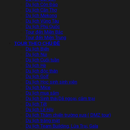
Du lịch Côn Đảo
Du lịch Cần Thơ
Du lịch Mekong
Du lịch Vũng Tàu
Du lịch Phú Quốc
Tour đến Miền Bắc
Tour đến Miền Trung
TOUR THEO CHỦ ĐỀ
Du lịch Biển
Du lịch Núi
Du lịch Cuối tuần
Du lịch Hè
Du lịch độc thân
Du lịch Golf
Du lịch Học sinh sinh viên
Du lịch Mice
Du lịch mua sắm
Du lịch Sinh thái,Dã ngoại, cắm trại
Du lịch Tết
Du lịch Lễ Hội
Du lịch Thăm chiến trường xưa ( DMZ tour)
Du lịch trăng mật
Du lịch Team Building, Lửa Trại, Gala