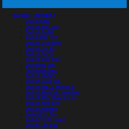
DU LỊCH MIỀN BẮC
Du lịch Sapa
Du Lịch Hạ Long
Du Lịch Ba Bể
Du lịch Bắc Ninh
Du Lịch Cao Bằng
Du Lịch Cát Bà
Du Lịch Cô Tô
Du Lịch Điện Biên
Du lịch Đồ Sơn
Du lịch Hà Giang
Du Lịch Hà Nội
Du Lịch Lạng Sơn
Du Lịch Trà Cổ Móng Cái
Du Lịch Mai Châu Hòa Bình
Du Lịch Mộc Châu Sơn La
Du Lịch Ninh Bình
Du Lịch Hà Nam
Du lịch Phú Thọ
Du lịch Tuyên Quang
Du lịch Tam Đảo