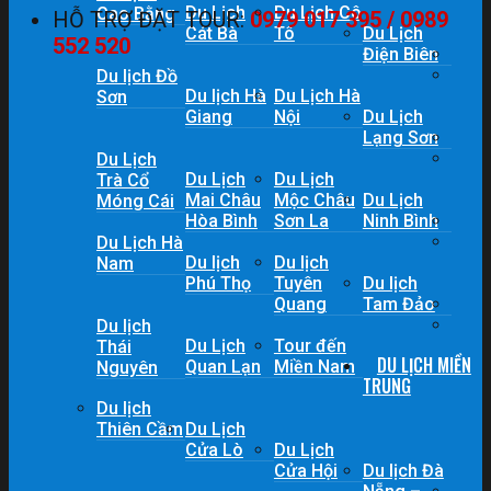
Du Lịch
Du Lịch Cô
Cao Bằng
HỖ TRỢ ĐẶT TOUR:
0979 017 395 / 0989
Cát Bà
Tô
Du Lịch
552 520
Điện Biên
Du lịch Đồ
Du lịch Hà
Du Lịch Hà
Sơn
Giang
Nội
Du Lịch
Lạng Sơn
Du Lịch
Du Lịch
Du Lịch
Trà Cổ
Mai Châu
Mộc Châu
Du Lịch
Móng Cái
Hòa Bình
Sơn La
Ninh Bình
Du Lịch Hà
Du lịch
Du lịch
Nam
Phú Thọ
Tuyên
Du lịch
Quang
Tam Đảo
Du lịch
Du Lịch
Tour đến
Thái
DU LỊCH MIỀN
Quan Lạn
Miền Nam
Nguyên
TRUNG
Du lịch
Thiên Cầm
Du Lịch
Cửa Lò
Du Lịch
Cửa Hội
Du lịch Đà