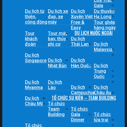
Lửa Trại,
Gala
Du lịch từ
Du lịch xe
Du lịch
Du thuyền
thiện,
đạp, xe
Xuyên Việt
Hạ Long
cộng đồng
máy
Free &
Tour ghép
Easy
hàng ngày
DU LỊCH NƯỚC NGOÀI
Tour
Tour máy
khách
bay, thủy
Du lịch
đoàn
phi cơ
Thái Lan
Du lịch
Malaysia
Du lịch
Du lịch
Du lịch
Singapore
Nhật Bản
Hàn Quốc
Du lịch
Trung
Quốc
Du lịch
Du lịch
Du lịch
Du lịch
Myanma
Lào
Campuchia
Châu Âu
TỔ CHỨC SỰ KIỆN – TEAM BUILDING
Du lịch
Châu Mỹ
Tổ chức
Team
Tổ chức
Building
Gala
Tổ chức
Dinner
lửa trại
Tổ chức