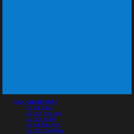
DU LỊCH MIỀN BẮC
Du lịch Sapa
Du Lịch Hạ Long
Du Lịch Ba Bể
Du lịch Bắc Ninh
Du Lịch Cao Bằng