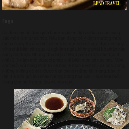
Fugu
Cái tên này sẽ đơn giản hơn khi phiên dịch ra là cá nóc cùng
các món làm từ cá nóc. Nếu bạn đang có ý định thưởng thức
món cá này thì cần biết cá nóc là một loài cá cực độc nên quy
trình chế biến cần cực kì nghiêm ngặt, không phải bộ phận nào
cũng ăn được. Những đầu bếp ở Nhật phải được đào tạo ít
nhất 2-3 năm mới dduocj phép chế biến món cá nóc này. Món
chế biến nổi tiếng nhất từ cá nóc là món sashimi cá nóc sống,
những miếng cá nóc được thái thành những lát mỏng, bày trí
lên đĩa xếp gối lên nhau những bông hoa cúc – loài hoa biểu
trưng cho sự trường thọ và cao quý.