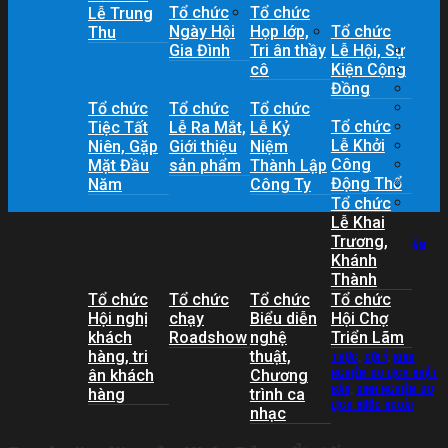
Tổ chức
Tổ chức
Lễ Trung
Ngày Hội
Họp lớp,
Tổ chức
Thu
Gia Đình
Tri ân thầy
Lễ Hội, Sự
cô
Kiện Cộng
Đồng
Tổ chức
Tổ chức
Tổ chức
Tổ chức
Tiệc Tất
Lễ Ra Mắt,
Lễ Kỷ
Lễ Khởi
Niên, Gặp
Giới thiệu
Niệm
Công
Mặt Đầu
sản phẩm
Thành Lập
Động Thổ
Năm
Công Ty
Tổ chức
Lễ Khai
Trương,
ẨM
Khánh
Thành
Tổ chức
Tổ chức
Tổ chức
Tổ chức
Hội nghị
chạy
Biểu diễn
Hội Chợ
khách
Roadshow
nghệ
Triển Lãm
hàng, tri
thuật,
THỰC
,
GỢI Ý
,
KINH
NGHIỆM DU LỊCH NHẬT
ân khách
Chương
BẢN
,
KINH NGHIỆM DU
hàng
trình ca
LỊCH NƯỚC NGOÀI
nhạc