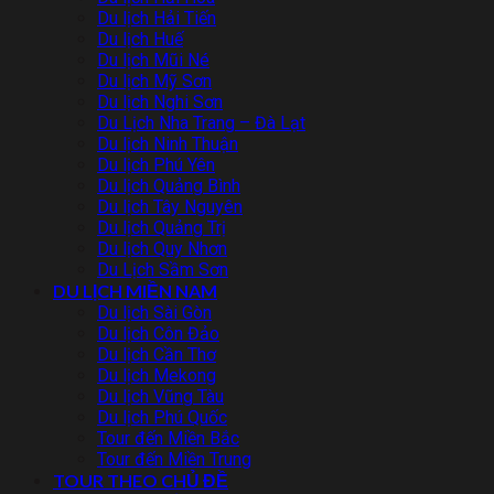
Du lịch Hải Tiến
Du lịch Huế
Du lịch Mũi Né
Du lịch Mỹ Sơn
Du lịch Nghi Sơn
Du Lịch Nha Trang – Đà Lạt
Du lịch Ninh Thuận
Du lịch Phú Yên
Du lịch Quảng Bình
Du lịch Tây Nguyên
Du lịch Quảng Trị
Du lịch Quy Nhơn
Du Lịch Sầm Sơn
DU LỊCH MIỀN NAM
Du lịch Sài Gòn
Du lịch Côn Đảo
Du lịch Cần Thơ
Du lịch Mekong
Du lịch Vũng Tàu
Du lịch Phú Quốc
Tour đến Miền Bắc
Tour đến Miền Trung
TOUR THEO CHỦ ĐỀ