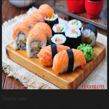
Chanko nabe
Nếu bạn muốn tăng cân thì không thể bỏ qua món ăn này, đây