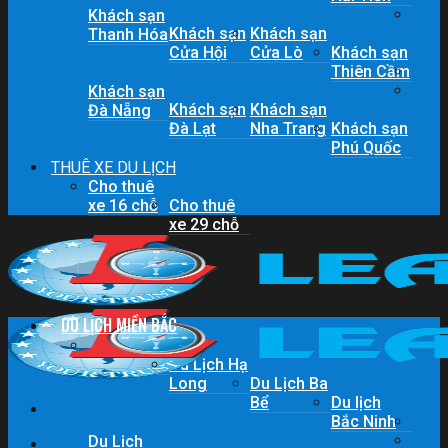
Khách sạn
Khách sạn
Khách sạn
Thanh Hóa
Cửa Hội
Cửa Lò
Khách sạn
Thiên Cầm
Khách sạn
Khách sạn
Khách sạn
Đà Nẵng
Đà Lạt
Nha Trang
Khách sạn
Phú Quốc
THUÊ XE DU LỊCH
Cho thuê
xe 16 chỗ
Cho thuê
xe 29 chỗ
DU LỊCH MIỀN BẮC
Du lịch
Sapa
Du Lịch Hạ
Long
Du Lịch Ba
Bể
Du lịch
Bắc Ninh
Du Lịch