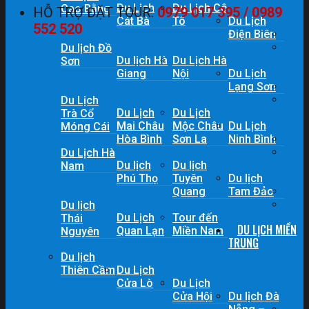
Du Lịch
Du Lịch Cô
Cao Bằng
HỖ TRỢ ĐẶT TOUR:
0979 017 395 / 0989
Cát Bà
Tô
Du Lịch
552 520
Điện Biên
Du lịch Đồ
Du lịch Hà
Du Lịch Hà
Sơn
Giang
Nội
Du Lịch
Lạng Sơn
Du Lịch
Du Lịch
Du Lịch
Trà Cổ
Mai Châu
Mộc Châu
Du Lịch
Móng Cái
Hòa Bình
Sơn La
Ninh Bình
Du Lịch Hà
Du lịch
Du lịch
Nam
Phú Thọ
Tuyên
Du lịch
Quang
Tam Đảo
Du lịch
Du Lịch
Tour đến
Thái
DU LỊCH MIỀN
Quan Lạn
Miền Nam
Nguyên
TRUNG
Du lịch
Thiên Cầm
Du Lịch
Cửa Lò
Du Lịch
Cửa Hội
Du lịch Đà