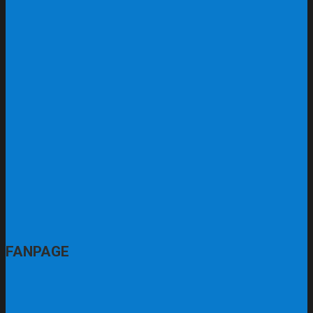
FANPAGE