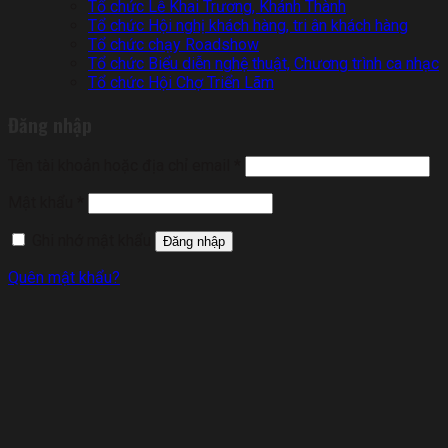
Tổ chức Lễ Khai Trương, Khánh Thành
Tổ chức Hội nghị khách hàng, tri ân khách hàng
Tổ chức chạy Roadshow
Tổ chức Biểu diễn nghệ thuật, Chương trình ca nhạc
Tổ chức Hội Chợ Triển Lãm
Đăng nhập
Tên tài khoản hoặc địa chỉ email
*
Mật khẩu
*
Ghi nhớ mật khẩu
Đăng nhập
Quên mật khẩu?