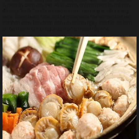
là món ăn dành cho các võ sĩ sumo, chỉ nhìn món ăn mà bạn
đã thấy “chất ” lừ rồi với các loại thịt, rau củ quả, nấm trong
nước dùng dashi. Món ăn khá giống món lẩu với các loại rau,
thịt thập cẩm. Đến Nhật Bản vào những ngày thời tiết se lạnh
thì bạn hãy nhớ thưởng thức món ăn ngon này nhé.