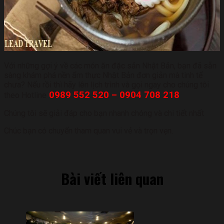
Với những gợi ý về các món ăn đặc sản Nhật Bản, bạn đã sẵn
sàng khám phá nền ẩm thực Nhật Bản đơn giản mà tinh tế
chưa? Nếu rồi thì hãy lên lịch trình và gọi ngay cho chúng tôi
0989 552 520 – 0904 708 218
theo Hotline
Chúng tôi sẽ giải đáp cho bạn nhanh chóng và chi tiết nhất
Chúc bạn có chuyến tham quan vui vẻ và trọn vẹn.
Bài viết liên quan