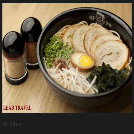
Mì Udon