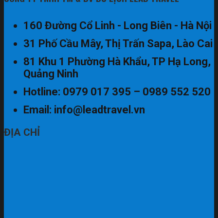
160 Đường Cổ Linh - Long Biên - Hà Nội
31 Phố Cầu Mây, Thị Trấn Sapa, Lào Cai
81 Khu 1 Phường Hà Khẩu, TP Hạ Long,
Quảng Ninh
Hotline: 0979 017 395 – 0989 552 520
Email: info@leadtravel.vn
ĐỊA CHỈ