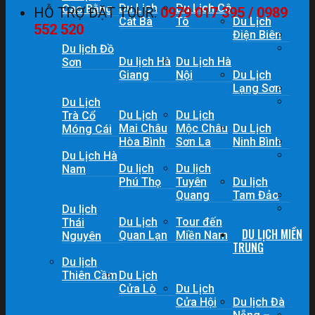
Du Lịch
Du Lịch Cô
Cao Bằng
HỖ TRỢ ĐẶT TOUR:
0979 017 395 / 0989
Cát Bà
Tô
Du Lịch
552 520
Điện Biên
Du lịch Đồ
Du lịch Hà
Du Lịch Hà
Sơn
Giang
Nội
Du Lịch
Lạng Sơn
Du Lịch
Du Lịch
Du Lịch
Trà Cổ
Mai Châu
Mộc Châu
Du Lịch
Móng Cái
Hòa Bình
Sơn La
Ninh Bình
Du Lịch Hà
Du lịch
Du lịch
Nam
Phú Thọ
Tuyên
Du lịch
Quang
Tam Đảo
Du lịch
Du Lịch
Tour đến
Thái
DU LỊCH MIỀN
Quan Lạn
Miền Nam
Nguyên
TRUNG
Du lịch
Thiên Cầm
Du Lịch
Cửa Lò
Du Lịch
Cửa Hội
Du lịch Đà