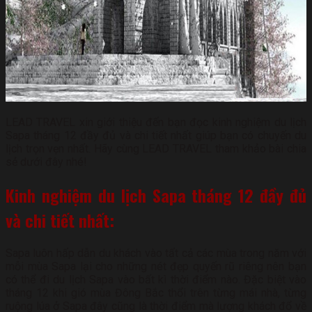
LEAD TRAVEL xin giới thiệu đến bạn đọc kinh nghiệm du lịch
Sapa tháng 12 đầy đủ và chi tiết nhất giúp bạn có chuyến du
lịch trọn vẹn nhất. Hãy cùng LEAD TRAVEL tham khảo bài chia
sẻ dưới đây nhé!
Kinh nghiệm du lịch Sapa tháng 12 đầy đủ
và chi tiết nhất:
Sapa luôn hấp dẫn du khách vào tất cả các mùa trong năm với
mỗi mùa Sapa lại cho những nét đẹp quyến rũ riêng nên bạn
có thể đi du lịch Sapa vào bất kì thời điểm nào. Đặc biệt vào
tháng 12 khi gió mùa Đông Bắc thổi trên từng mái nhà, từng
ruộng lúa ở Sapa đây cũng là thời điểm mà lượng khách đổ về