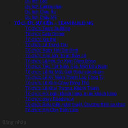
Du lịch Lào
Du lịch Campuchia
Du lịch Châu Âu
Du lịch Châu Mỹ
TỔ CHỨC SỰ KIỆN – TEAM BUILDING
Tổ chức Team Building
Tổ chức Gala Dinner
Tổ chức lửa trại
Tổ chức Lễ Trung Thu
Tổ chức Ngày Hội Gia Đình
Tổ chức Họp lớp, Tri ân thầy cô
Tổ chức Lễ Hội, Sự Kiện Cộng Đồng
Tổ chức Tiệc Tất Niên, Gặp Mặt Đầu Năm
Tổ chức Lễ Ra Mắt, Giới thiệu sản phẩm
Tổ chức Lễ Kỷ Niệm Thành Lập Công Ty
Tổ chức Lễ Khởi Công Động Thổ
Tổ chức Lễ Khai Trương, Khánh Thành
Tổ chức Hội nghị khách hàng, tri ân khách hàng
Tổ chức chạy Roadshow
Tổ chức Biểu diễn nghệ thuật, Chương trình ca nhạc
Tổ chức Hội Chợ Triển Lãm
Đăng nhập