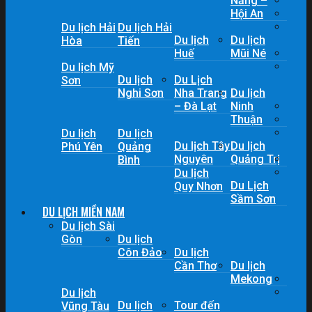
Nẵng –
Hội An
Du lịch Hải
Du lịch Hải
Du lịch
Du lịch
Hòa
Tiến
Huế
Mũi Né
Du lịch Mỹ
Du lịch
Du Lịch
Sơn
Nghi Sơn
Nha Trang
Du lịch
– Đà Lạt
Ninh
Thuận
Du lịch
Du lịch
Du lịch Tây
Du lịch
Phú Yên
Quảng
Nguyên
Quảng Trị
Bình
Du lịch
Du Lịch
Quy Nhơn
Sầm Sơn
DU LỊCH MIỀN NAM
Du lịch Sài
Gòn
Du lịch
Côn Đảo
Du lịch
Cần Thơ
Du lịch
Mekong
Du lịch
Du lịch
Tour đến
Vũng Tàu