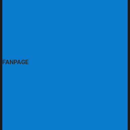
FANPAGE