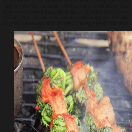
Từ Hà Nội để đi du lịch Sapa bạn có nhiều phương tiện để lựa
chọn như tàu hỏa, xe khách hoặc bạn cũng có thể phượt Sapa
bằng xe máy mỗi phương tiện đi lại lại có những đặc điểm và
tiện ích riêng. Tùy vào điều kiện sức khỏe cũng như thời gian
của mình mà bạn lựa chọn cho mình phương tiện phù hợp nhất.