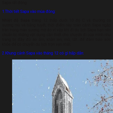
Sapa rất đông.
1.Thời tiết Sapa vào mùa đông:
Nhiệt độ Sapa
tháng 12 thấp dưới 10 độ C và thường có
sương mù và băng tuyết, thời điểm này toàn cảnh Sapa ngập
tràn trong màn sương mờ ảo vì vậy khi đi du lịch Sapa bạn nên
chuẩn bị những vật dụng cần thiết cho chuyến đi của mình như
trang bị đầy đủ áo ấm, khăn len, mũ, tất…để đảm bảo sức
khỏe để có chuyến du lịch trọn vẹn nhất.
2.Khung cảnh Sapa vào tháng 12 có gì hấp dẫn: