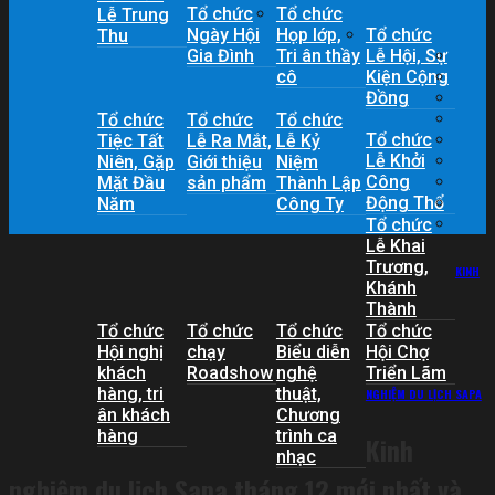
Tổ chức
Tổ chức
Lễ Trung
Ngày Hội
Họp lớp,
Tổ chức
Thu
Gia Đình
Tri ân thầy
Lễ Hội, Sự
cô
Kiện Cộng
Đồng
Tổ chức
Tổ chức
Tổ chức
Tổ chức
Tiệc Tất
Lễ Ra Mắt,
Lễ Kỷ
Lễ Khởi
Niên, Gặp
Giới thiệu
Niệm
Công
Mặt Đầu
sản phẩm
Thành Lập
Động Thổ
Năm
Công Ty
Tổ chức
Lễ Khai
Trương,
KINH
Khánh
Thành
Tổ chức
Tổ chức
Tổ chức
Tổ chức
Hội nghị
chạy
Biểu diễn
Hội Chợ
khách
Roadshow
nghệ
Triển Lãm
hàng, tri
thuật,
NGHIỆM DU LỊCH SAPA
ân khách
Chương
hàng
trình ca
Kinh
nhạc
nghiệm du lịch Sapa tháng 12 mới nhất và