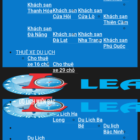
Khách sạn
Khách sạn
Khách sạn
Thanh Hóa
Cửa Hội
Cửa Lò
Khách sạn
Thiên Cầm
Khách sạn
Khách sạn
Khách sạn
Đà Nẵng
Đà Lạt
Nha Trang
Khách sạn
Phú Quốc
THUÊ XE DU LỊCH
Cho thuê
xe 16 chỗ
Cho thuê
xe 29 chỗ
DU LỊCH MIỀN BẮC
Du lịch
Sapa
Du Lịch Hạ
Long
Du Lịch Ba
Bể
Du lịch
Bắc Ninh
Du Lịch