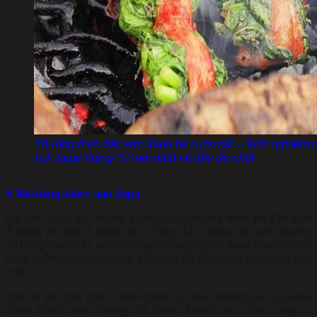
Thưởng thức đặc sản Sapa bò cuốn cải – Kinh nghiệm 
lịch Sapa tháng 12 mới nhất và đầy đủ nhất
4.Nhà hàng khách sạn Sapa:
Khi đến Sapa nếu không thưởng thức những
món ăn đặc sản
ở Sapa
thì thật là đáng tiếc. Tháng 12 ở Sapa rất lạnh thường
có băng tuyết vậy nên khi chọn phòng nghỉ ở Sapa bạn nên lựa
chọn những phòng nghỉ có điều hòa để đảm bảo sức khỏe cho
mình.
Bạn có thể nghỉ ngơi ở các khách sạn như: Khách sạn Cosiana
Sapa, khách sạn Hoàng Gia Sapa, khách sạn Châu Long 1,