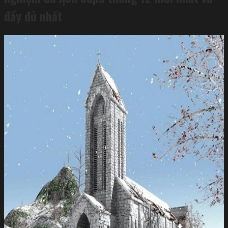
đầy đủ nhất