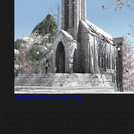
Nhà thờ đá Sapa vào mùa đông
Sapa vào tháng 13 là mây mù giăng khắp lối là trên những
cành lá mái nhà có những bông tuyết trắng tinh khôi đạu trên
những cành cây, mái nhà. Khi đi du lịch Sapa vào mùa đông
bạn có thể đi tham quan các điểm đến như Thác Bạc, núi Hàm