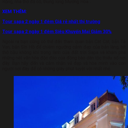
Rồng, nhà thờ đá cổ, thung lũng Mường Hoa…
XEM THÊM:
Tour sapa 2 ngày 1 đêm Giá rẻ nhất thị trường
Tour sapa 2 ngày 1 đêm Siêu Khuyến Mại Giảm 30%
Ngoài ra bạn cũng có thể đến tham quan bản Cát Cát, bản Tả
Van, bản Sìn Hồ để chiêm ngưỡng cảnh đẹp của bản làng, hít
thở bầu không khí trong lành của đất trời Sapa và khám phá
những nét văn hóa độc đáo của đồng bào dân tộc thiểu số nơi
đây. Bạn hãy đến và cảm nhận vẻ đẹp và hòa mình vào con
người nơi đây để có những giây phút tuyệt vời nhất nhé.