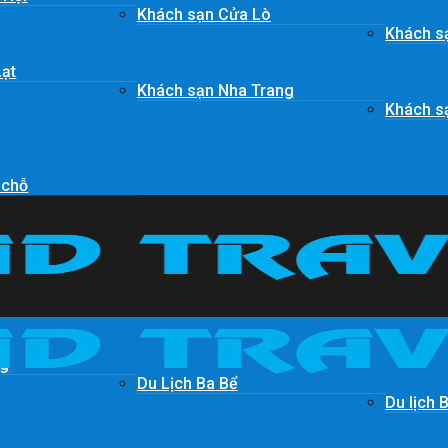
Khách sạn Cửa Lò
Khách s
Lạt
Khách sạn Nha Trang
Khách s
 chỗ
ng
Du Lịch Ba Bể
Du lịch 