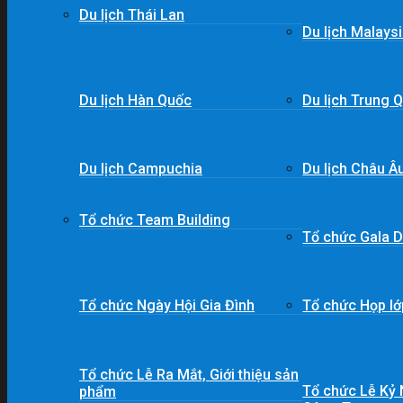
Du lịch Thái Lan
Du lịch Malays
Du lịch Hàn Quốc
Du lịch Trung 
Du lịch Campuchia
Du lịch Châu Â
Tổ chức Team Building
Tổ chức Gala D
Tổ chức Ngày Hội Gia Đình
Tổ chức Họp lớp
Tổ chức Lễ Ra Mắt, Giới thiệu sản
Tổ chức Lễ Kỷ
phẩm