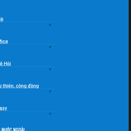
Hè
Mice
Lễ Hội
từ thiện, cộng đồng
Easy
H NƯỚC NGOÀI