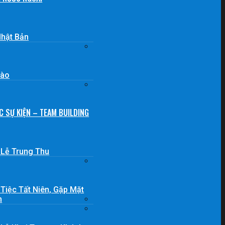
Nhật Bản
Lào
C SỰ KIỆN – TEAM BUILDING
 Lễ Trung Thu
Tiệc Tất Niên, Gặp Mặt
m