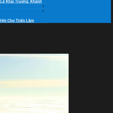
 Lễ Khai Trương, Khánh
 Hội Chợ Triển Lãm