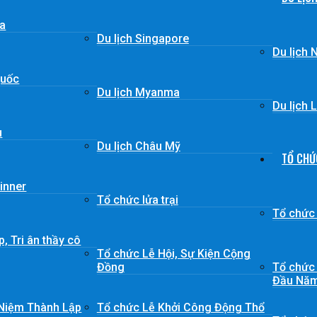
ia
Du lịch Singapore
Du lịch 
Quốc
Du lịch Myanma
Du lịch 
u
Du lịch Châu Mỹ
TỔ CHỨ
inner
Tổ chức lửa trại
Tổ chức
, Tri ân thầy cô
Tổ chức Lễ Hội, Sự Kiện Cộng
Đồng
Tổ chức 
Đầu Nă
 Niệm Thành Lập
Tổ chức Lễ Khởi Công Động Thổ