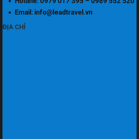
Hotline: 0979 017 395 – 0989 552 520
Email: info@leadtravel.vn
ĐỊA CHỈ