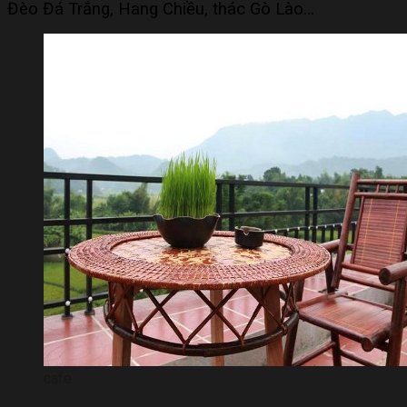
Đèo Đá Trắng, Hang Chiều, thác Gò Lào…
cafe