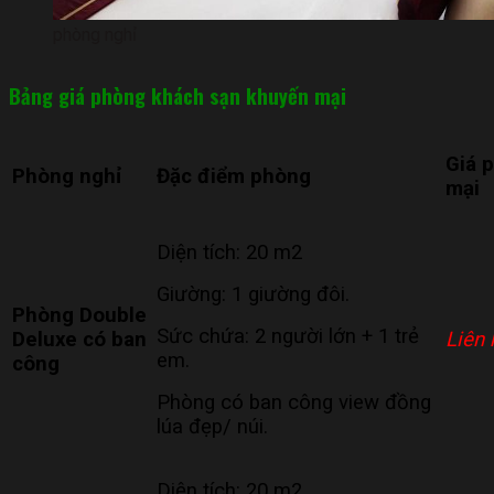
phòng nghỉ
Bảng giá phòng khách sạn khuyến mại
Giá 
Phòng nghỉ
Đặc điểm phòng
mại
Diện tích: 20 m2
Giường: 1 giường đôi.
Phòng Double
Sức chứa: 2 người lớn + 1 trẻ
Deluxe có ban
Liên 
em.
công
Phòng có ban công view đồng
lúa đẹp/ núi.
Diện tích: 20 m2