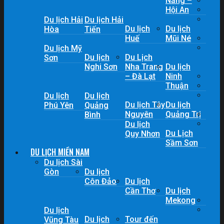
Nẵng –
Hội An
Du lịch Hải
Du lịch Hải
Du lịch
Du lịch
Hòa
Tiến
Huế
Mũi Né
Du lịch Mỹ
Du lịch
Du Lịch
Sơn
Nghi Sơn
Nha Trang
Du lịch
– Đà Lạt
Ninh
Thuận
Du lịch
Du lịch
Du lịch Tây
Du lịch
Phú Yên
Quảng
Nguyên
Quảng Trị
Bình
Du lịch
Du Lịch
Quy Nhơn
Sầm Sơn
DU LỊCH MIỀN NAM
Du lịch Sài
Gòn
Du lịch
Côn Đảo
Du lịch
Cần Thơ
Du lịch
Mekong
Du lịch
Du lịch
Tour đến
Vũng Tàu