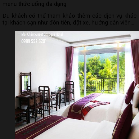
menu thức uống đa dạng.
Du khách có thể tham khảo thêm các dịch vụ khác
tại khách sạn như đón tiễn, đặt xe, hướng dẫn viên…