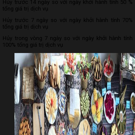
Hủy trước 14 ngày so với ngày khởi hành tính 50 %
tổng giá trị dịch vụ
Hủy trước 7 ngày so với ngày khởi hành tính 70%
tổng giá trị dịch vụ
Hủy trong vòng 7 ngày so với ngày khởi hành tính
100% tổng giá trị dịch vụ