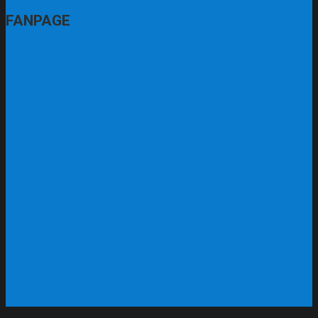
FANPAGE