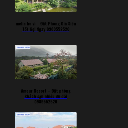
melia ba vì – Đặt Phòng Giá Siêu
Tốt Gọi Ngay 0989552520
Amour Resort – Đặt phòng
khách sạn nhiều ưu đãi
0989552520