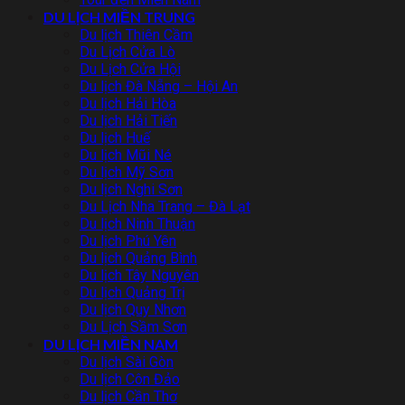
DU LỊCH MIỀN TRUNG
Du lịch Thiên Cầm
Du Lịch Cửa Lò
Du Lịch Cửa Hội
Du lịch Đà Nẵng – Hội An
Du lịch Hải Hòa
Du lịch Hải Tiến
Du lịch Huế
Du lịch Mũi Né
Du lịch Mỹ Sơn
Du lịch Nghi Sơn
Du Lịch Nha Trang – Đà Lạt
Du lịch Ninh Thuận
Du lịch Phú Yên
Du lịch Quảng Bình
Du lịch Tây Nguyên
Du lịch Quảng Trị
Du lịch Quy Nhơn
Du Lịch Sầm Sơn
DU LỊCH MIỀN NAM
Du lịch Sài Gòn
Du lịch Côn Đảo
Du lịch Cần Thơ