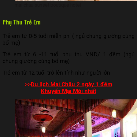
mai chau sunset boutique hotel
Phụ Thu Trẻ Em
Trẻ em từ 0-5 tuổi miễn phí ( ngủ chung giường cùng
bố mẹ)
Trẻ em từ 6 -11 tuổi phụ thu VND/ 1 đêm (ngủ
chung giường cùng bố mẹ)
Trẻ em từ 12 tuổi trở lên tính như người lớn
>>
Du lịch Mai Châu 2 ngày 1 đêm
Khuyến Mại Mới nhất