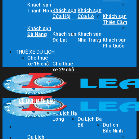
Khách sạn
Khách sạn
Khách sạn
Thanh Hóa
Cửa Hội
Cửa Lò
Khách sạn
Thiên Cầm
Khách sạn
Khách sạn
Khách sạn
Đà Nẵng
Đà Lạt
Nha Trang
Khách sạn
Phú Quốc
THUÊ XE DU LỊCH
Cho thuê
xe 16 chỗ
Cho thuê
xe 29 chỗ
DU LỊCH MIỀN BẮC
Du lịch
Sapa
Du Lịch Hạ
Long
Du Lịch Ba
Bể
Du lịch
Bắc Ninh
Du Lịch