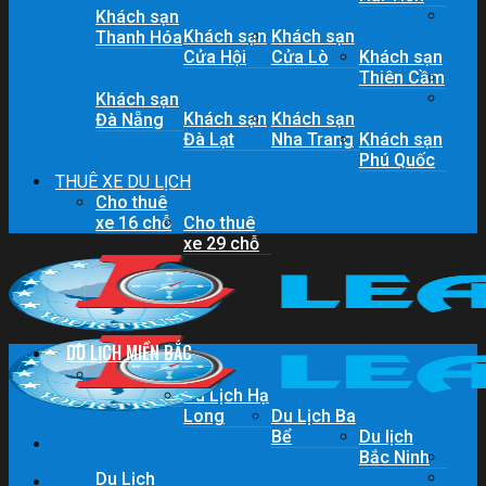
Khách sạn
Khách sạn
Khách sạn
Thanh Hóa
Cửa Hội
Cửa Lò
Khách sạn
Thiên Cầm
Khách sạn
Khách sạn
Khách sạn
Đà Nẵng
Đà Lạt
Nha Trang
Khách sạn
Phú Quốc
THUÊ XE DU LỊCH
Cho thuê
xe 16 chỗ
Cho thuê
xe 29 chỗ
DU LỊCH MIỀN BẮC
Du lịch
Sapa
Du Lịch Hạ
Long
Du Lịch Ba
Bể
Du lịch
Bắc Ninh
Du Lịch