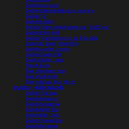
Du lịch mua sắm
Du lịch Sinh thái,Dã ngoại, cắm trại
Du lịch Tết
Du lịch Lễ Hội
Du lịch Thăm chiến trường xưa ( DMZ tour)
Du lịch trăng mật
Du lịch Team Building, Lửa Trại, Gala
Du lịch từ thiện, cộng đồng
Du lịch xe đạp, xe máy
Du lịch Xuyên Việt
Du thuyền Hạ Long
Free & Easy
Tour ghép hàng ngày
Tour khách đoàn
Tour máy bay, thủy phi cơ
DU LỊCH NƯỚC NGOÀI
Du lịch Thái Lan
Du lịch Malaysia
Du lịch Singapore
Du lịch Nhật Bản
Du lịch Hàn Quốc
Du lịch Trung Quốc
Du lịch Myanma