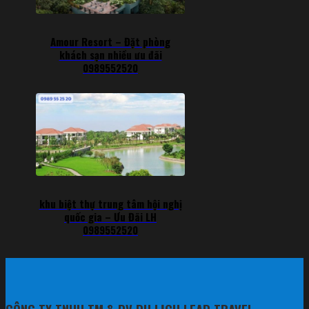
Amour Resort – Đặt phòng
khách sạn nhiều ưu đãi
0989552520
khu biệt thự trung tâm hội nghị
quốc gia – Ưu Đãi LH
0989552520