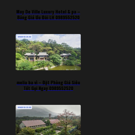
May De Ville Luxury Hotel & pa –
Bảng Giá Ưu Đãi LH 0989552520
melia ba vì – Đặt Phòng Giá Siêu
Tốt Gọi Ngay 0989552520