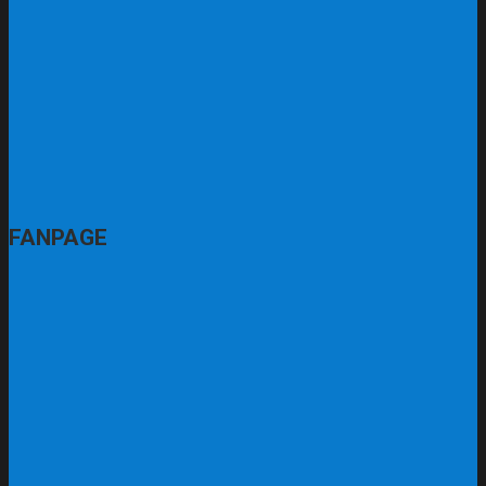
FANPAGE