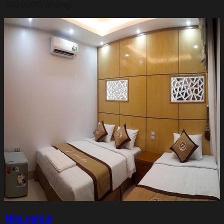
200.000đ/phòng.
Nhà nghỉ ở