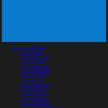
DU LỊCH MIỀN BẮC
Du lịch Sapa
Du Lịch Hạ Long
Du Lịch Ba Bể
Du lịch Bắc Ninh
Du Lịch Cao Bằng
Du Lịch Cát Bà
Du Lịch Cô Tô
Du Lịch Điện Biên
Du lịch Đồ Sơn
Du lịch Hà Giang
Du Lịch Hà Nội
Du Lịch Lạng Sơn
Du Lịch Trà Cổ Móng Cái