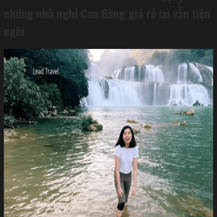
những nhà nghỉ Cao Bằng giá rẻ lại vẫn tiện
nghi