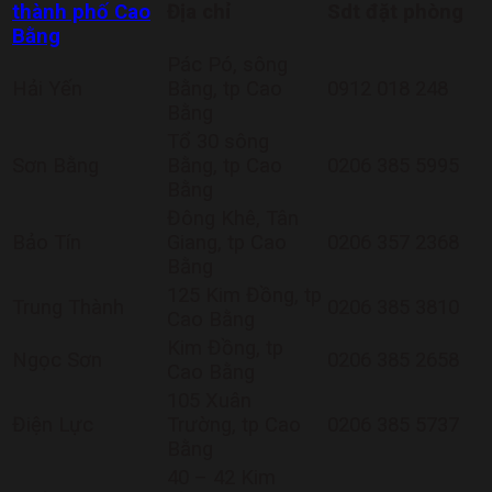
thành phố Cao
Địa chỉ
Sdt đặt phòng
Bằng
Pác Pó, sông
Hải Yến
Bằng, tp Cao
0912 018 248
Bằng
Tổ 30 sông
Sơn Bằng
Bằng, tp Cao
0206 385 5995
Bằng
Đông Khê, Tân
Bảo Tín
Giang, tp Cao
0206 357 2368
Bằng
125 Kim Đồng, tp
Trung Thành
0206 385 3810
Cao Bằng
Kim Đồng, tp
Ngọc Sơn
0206 385 2658
Cao Bằng
105 Xuân
Điện Lực
Trường, tp Cao
0206 385 5737
Bằng
40 – 42 Kim