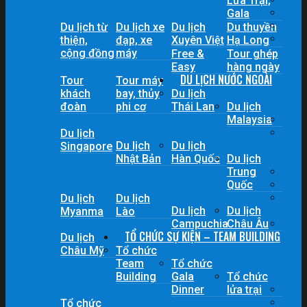
Lửa Trại,
Gala
Du lịch từ
Du lịch xe
Du lịch
Du thuyền
thiện,
đạp, xe
Xuyên Việt
Hạ Long
cộng đồng
máy
Free &
Tour ghép
Easy
hàng ngày
DU LỊCH NƯỚC NGOÀI
Tour
Tour máy
khách
bay, thủy
Du lịch
đoàn
phi cơ
Thái Lan
Du lịch
Malaysia
Du lịch
Du lịch
Du lịch
Singapore
Nhật Bản
Hàn Quốc
Du lịch
Trung
Quốc
Du lịch
Du lịch
Du lịch
Du lịch
Myanma
Lào
Campuchia
Châu Âu
TỔ CHỨC SỰ KIỆN – TEAM BUILDING
Du lịch
Châu Mỹ
Tổ chức
Team
Tổ chức
Building
Gala
Tổ chức
Dinner
lửa trại
Tổ chức