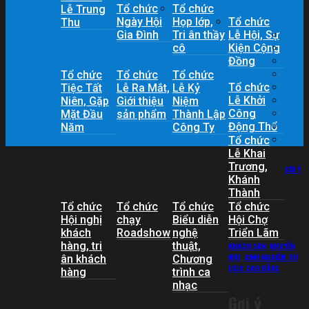
Tổ chức
Tổ chức
Lễ Trung
Ngày Hội
Họp lớp,
Tổ chức
Thu
Gia Đình
Tri ân thầy
Lễ Hội, Sự
cô
Kiện Cộng
Đồng
Tổ chức
Tổ chức
Tổ chức
Tổ chức
Tiệc Tất
Lễ Ra Mắt,
Lễ Kỷ
Lễ Khởi
Niên, Gặp
Giới thiệu
Niệm
Công
Mặt Đầu
sản phẩm
Thành Lập
Động Thổ
Năm
Công Ty
Tổ chức
Lễ Khai
Trương,
GỢI Ý
,
Khánh
Thành
Tổ chức
Tổ chức
Tổ chức
Tổ chức
Hội nghị
chạy
Biểu diễn
Hội Chợ
khách
Roadshow
nghệ
Triển Lãm
hàng, tri
thuật,
KHÁCH SẠN
,
KHUYẾN
MẠI
,
KINH NGHIỆM DU
ân khách
Chương
LỊCH CAO BẰNG
hàng
trình ca
nhạc
Gợi ý