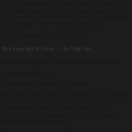
rộng với nhiều thiết bị âm thanh hiện đại. Quán ngon
Cao Bằng chuyên các món đặc sản dân tộc với vịt
quay, cơm lam, xôi trứng kiến, gà mẹt, rau rừng xào,
thịt nai rừng… và các món ăn theo nhu cầu.
Số điện thoại liên hệ: 0916 046 570
Nhà hàng Ngã Ba Sông – Lẩu Thức Yến
Địa chỉ: Đường Pác Pó, Ngọc Xuân, tp Cao Bằng
Giờ mở cửa: 8h -22h
Giá trung bình: 150.000đ – 300.000đ
Đặc điểm quán: Chuyên các món hải sản, lẩu. Không
gian nhà hàng rộng rãi, sức chứa từ 100 khách,
được chia làm 2 tầng có view nhìn ra sông, có
phòng riêng,điều hòa,thích hợp cho bạn chọn một
địa điểm ăn uống thoải mái.