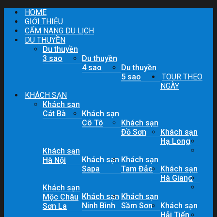
Skip
HOME
to
GIỚI THIỆU
content
CẨM NANG DU LỊCH
DU THUYỀN
Du thuyền
3 sao
Du thuyền
4 sao
Du thuyền
5 sao
TOUR THEO
NGÀY
KHÁCH SẠN
Khách sạn
Cát Bà
Khách sạn
Cô Tô
Khách sạn
Đồ Sơn
Khách sạn
Hạ Long
Khách sạn
Khách sạn
Khách sạn
Hà Nội
Sapa
Tam Đảo
Khách sạn
Hà Giang
Khách sạn
Khách sạn
Khách sạn
Mộc Châu
Ninh Bình
Sầm Sơn
Khách sạn
Sơn La
Hải Tiến