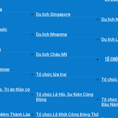
ia
Du lịch Singapore
Du lịch 
Quốc
Du lịch Myanma
Du lịch 
u
Du lịch Châu Mỹ
TỔ CHỨ
inner
Tổ chức lửa trại
Tổ chức
, Tri ân thầy cô
Tổ chức Lễ Hội, Sự Kiện Cộng
Đồng
Tổ chức 
Đầu Nă
 Niệm Thành Lập
Tổ chức Lễ Khởi Công Động Thổ