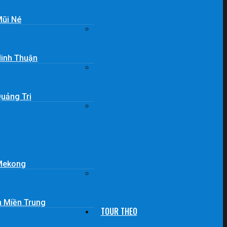
Mũi Né
Ninh Thuận
Quảng Trị
 Mekong
n Miền Trung
TOUR THEO