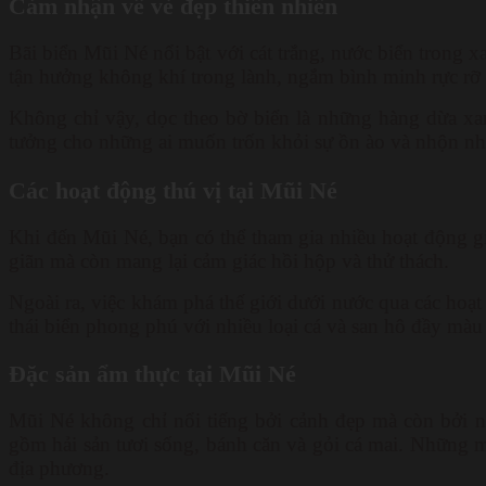
Cảm nhận về vẻ đẹp thiên nhiên
Bãi biển Mũi Né nổi bật với cát trắng, nước biển trong 
tận hưởng không khí trong lành, ngắm bình minh rực rỡ 
Không chỉ vậy, dọc theo bờ biển là những hàng dừa xa
tưởng cho những ai muốn trốn khỏi sự ồn ào và nhộn nhị
Các hoạt động thú vị tại Mũi Né
Khi đến Mũi Né, bạn có thể tham gia nhiều hoạt động giả
giãn mà còn mang lại cảm giác hồi hộp và thử thách.
Ngoài ra, việc khám phá thế giới dưới nước qua các hoạ
thái biển phong phú với nhiều loại cá và san hô đầy màu 
Đặc sản ẩm thực tại Mũi Né
Mũi Né không chỉ nổi tiếng bởi cảnh đẹp mà còn bởi 
gồm hải sản tươi sống, bánh căn và gỏi cá mai. Những 
địa phương.