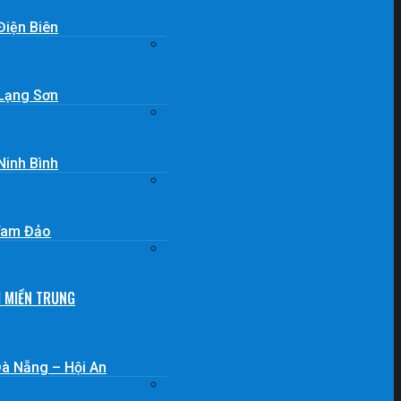
Điện Biên
 Lạng Sơn
Ninh Bình
 Tam Đảo
H MIỀN TRUNG
Đà Nẵng – Hội An