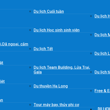
Du lịch Cuối tuần
Du lịch 
Du lịch Học sinh sinh viên
Du lịch 
ái,Dã ngoại, cắm
Du lịch Tết
Du lịch 
ật
Du lịch Team Building, Lửa Trại,
Gala
Du lịch 
iệt
Du thuyền Hạ Long
Free & 
àn
Tour máy bay, thủy phi cơ
DU LỊC