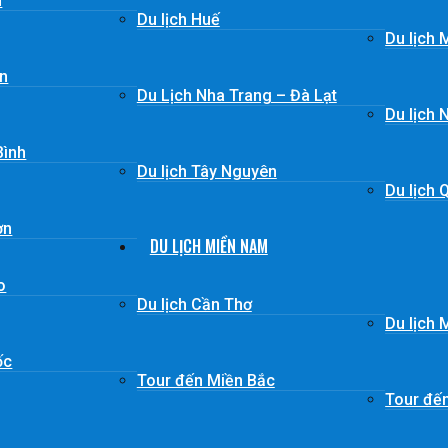
n
Du lịch Huế
Du lịch 
ơn
Du Lịch Nha Trang – Đà Lạt
Du lịch 
Bình
Du lịch Tây Nguyên
Du lịch 
ơn
DU LỊCH MIỀN NAM
o
Du lịch Cần Thơ
Du lịch
ốc
Tour đến Miền Bắc
Tour đế