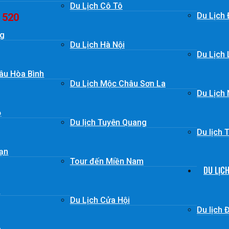
Du Lịch Cô Tô
Du Lịch 
 520
ng
Du Lịch Hà Nội
Du Lịch
âu Hòa Bình
Du Lịch Mộc Châu Sơn La
Du Lịch 
ọ
Du lịch Tuyên Quang
Du lịch
Lạn
Tour đến Miền Nam
DU LỊC
ò
Du Lịch Cửa Hội
Du lịch 