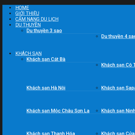
Skip
HOME
to
GIỚI THIỆU
content
CẨM NANG DU LỊCH
DU THUYỀN
Du thuyền 3 sao
Du thuyền 4 sa
KHÁCH SẠN
Khách sạn Cát Bà
Khách sạn Cô 
Khách sạn Hà Nội
Khách sạn Sap
Khách sạn Mộc Châu Sơn La
Khách sạn Ninh
Khách sạn Thanh Hóa
Khách sạn Cửa