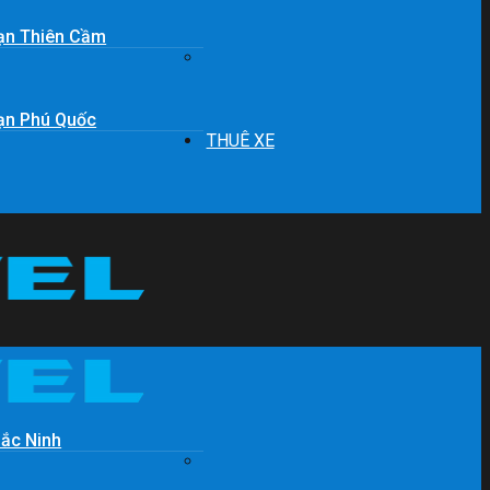
ạn Thiên Cầm
ạn Phú Quốc
THUÊ XE
Bắc Ninh