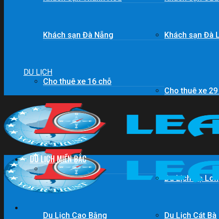
Khách sạn Đà Nẵng
Khách sạn Đà 
DU LỊCH
Cho thuê xe 16 chỗ
Cho thuê xe 29
DU LỊCH MIỀN BẮC
Du lịch Sapa
Du Lịch Hạ Lo
Du Lịch Cao Bằng
Du Lịch Cát Bà