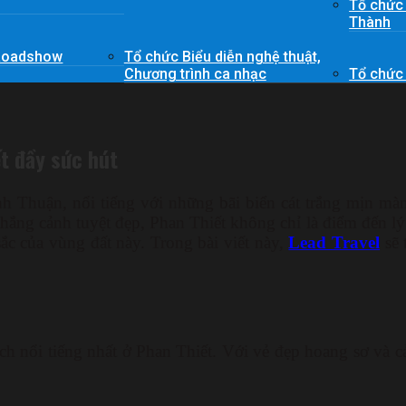
Tổ chức
Thành
 Roadshow
Tổ chức Biểu diễn nghệ thuật,
Chương trình ca nhạc
Tổ chức
t đầy sức hút
h Thuận, nổi tiếng với những bãi biển cát trắng mịn màn
hắng cảnh tuyệt đẹp, Phan Thiết không chỉ là điểm đến lý
ắc của vùng đất này. Trong bài viết này,
Lead Travel
sẽ 
ch nổi tiếng nhất ở Phan Thiết. Với vẻ đẹp hoang sơ và 