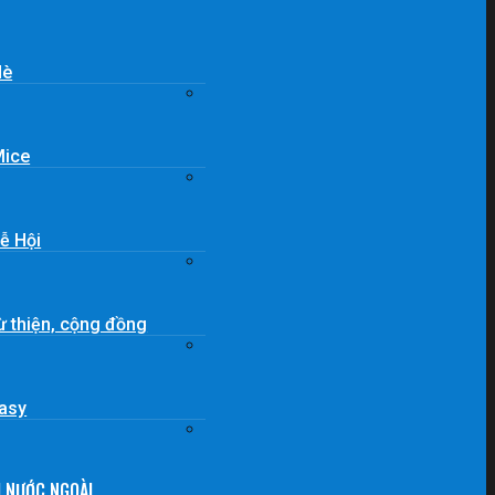
Hè
Mice
Lễ Hội
từ thiện, cộng đồng
Easy
H NƯỚC NGOÀI