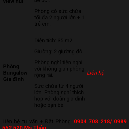
bẻ bơi.
view núi
Phòng có sức chứa
tối đa 2 người lớn + 1
trẻ em.
Diện tích: 35 m2
Giường: 2 giường đôi.
Phòng nghỉ tiện nghi
Phòng
với không gian phòng
Bungalow
Liên hệ
rộng rãi.
Gia đình
Sức chứa từ 4 người
lớn. Phòng nghỉ thích
hợp với đoàn gia đình
hoặc bạn bè.
Liên hệ tư vấn + Đặt Phòng:
0904 708 218/ 0989
552 520 Ms Thảo