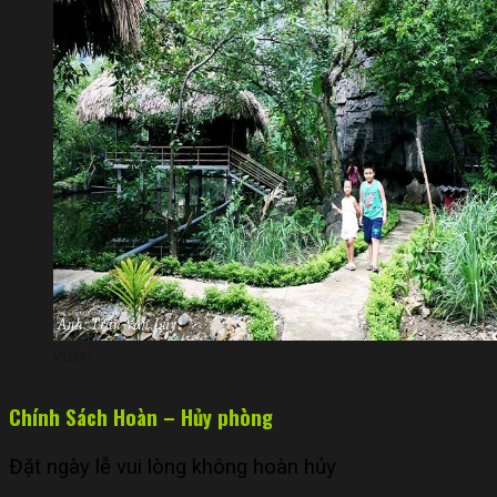
vườn
Chính Sách Hoàn – Hủy phòng
Đặt ngày lễ vui lòng không hoàn hủy