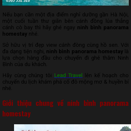
Nếu bạn cần một địa điểm nghỉ dưỡng gần Hà Nội,
một cuối tuần thư giãn bên cánh đồng lúa thẳng
cánh cò bay thì hãy ghé ngay
ninh bình panorama
homestay
nhé.
Sở hữu vị trí đẹp view cánh đòng cùng hồ sen. Với
đa dạng tiện nghi,
ninh bình panorama homestay
là
lựa chọn hàng đầu cho chuyến đi ghé thăm Ninh
Bình của du khách.
Hãy cùng chúng tôi
Lead Travel
lên kế hoạch cho
chuyến du lịch khám phá cố đô mộng mơ & huyền bí
nhé.
Giới thiệu chung về ninh bình panorama
homestay