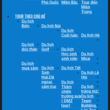
Phú Quốc
Miền Bắc
Tour đến
Miền
Trung
TOUR THEO CHỦ ĐỀ
Du lịch
Biển
Du lịch Núi
Du lịch
Cuối tuần
Du lịch Hè
Du lịch
Du lịch
độc thân
Golf
Du lịch
Học sinh
Du lịch
sinh viên
Mice
Du lịch
Du lịch
Du lịch Tết
mua sắm
Sinh
Du lịch Lễ
thái,Dã
Hội
ngoại,
Du lịch
cắm trại
Du lịch
Thăm
trăng mật
chiến
trường xưa
Du lịch
( DMZ
Team
tour)
Building,