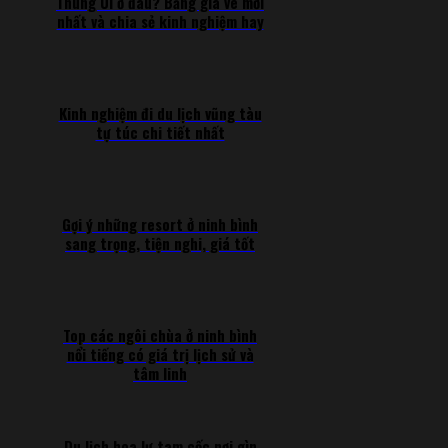
Thung Ui ở đâu? Bảng giá vé mới
nhất và chia sẻ kinh nghiệm hay
Kinh nghiệm đi du lịch vũng tàu
tự túc chi tiết nhất
Gợi ý những resort ở ninh bình
sang trọng, tiện nghi, giá tốt
Top các ngôi chùa ở ninh bình
nổi tiếng có giá trị lịch sử và
tâm linh
Du lịch hoa lư tam cốc nơi gìn