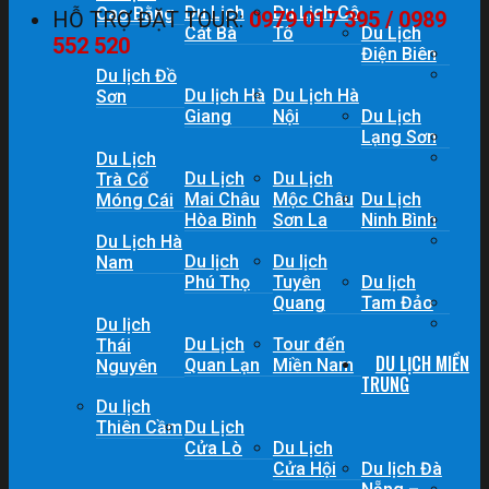
Du Lịch
Du Lịch Cô
Cao Bằng
HỖ TRỢ ĐẶT TOUR:
0979 017 395 / 0989
Cát Bà
Tô
Du Lịch
552 520
Điện Biên
Du lịch Đồ
Du lịch Hà
Du Lịch Hà
Sơn
Giang
Nội
Du Lịch
Lạng Sơn
Du Lịch
Du Lịch
Du Lịch
Trà Cổ
Mai Châu
Mộc Châu
Du Lịch
Móng Cái
Hòa Bình
Sơn La
Ninh Bình
Du Lịch Hà
Du lịch
Du lịch
Nam
Phú Thọ
Tuyên
Du lịch
Quang
Tam Đảo
Du lịch
Du Lịch
Tour đến
Thái
DU LỊCH MIỀN
Quan Lạn
Miền Nam
Nguyên
TRUNG
Du lịch
Thiên Cầm
Du Lịch
Cửa Lò
Du Lịch
Cửa Hội
Du lịch Đà