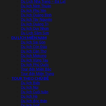
Du Lịch Nha Trang – Đà Lạt
Du lịch Ninh Thuận
Du lịch Phú Yên
Du lịch Quảng Bình
Du lịch Tây Nguyên
Du lịch Quảng Trị
Du lịch Quy Nhơn
Du Lịch Sầm Sơn
DU LỊCH MIỀN NAM
Du lịch Sài Gòn
Du lịch Côn Đảo
Du lịch Cần Thơ
Du lịch Mekong
Du lịch Vũng Tàu
Du lịch Phú Quốc
Tour đến Miền Bắc
Tour đến Miền Trung
TOUR THEO CHỦ ĐỀ
Du lịch Biển
Du lịch Núi
Du lịch Cuối tuần
Du lịch Hè
Du lịch độc thân
Du lịch Golf