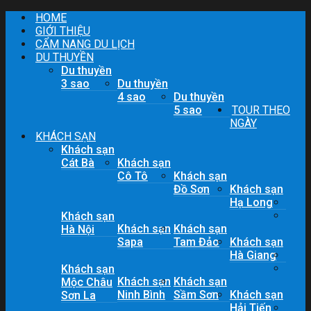
Skip
HOME
to
GIỚI THIỆU
content
CẨM NANG DU LỊCH
DU THUYỀN
Du thuyền
3 sao
Du thuyền
4 sao
Du thuyền
5 sao
TOUR THEO
NGÀY
KHÁCH SẠN
Khách sạn
Cát Bà
Khách sạn
Cô Tô
Khách sạn
Đồ Sơn
Khách sạn
Hạ Long
Khách sạn
Khách sạn
Khách sạn
Hà Nội
Sapa
Tam Đảo
Khách sạn
Hà Giang
Khách sạn
Khách sạn
Khách sạn
Mộc Châu
Ninh Bình
Sầm Sơn
Khách sạn
Sơn La
Hải Tiến