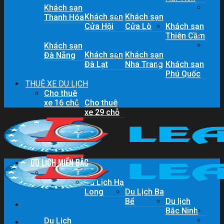
Khách sạn
Khách sạn
Khách sạn
Thanh Hóa
Cửa Hội
Cửa Lò
Khách sạn
Thiên Cầm
Khách sạn
Khách sạn
Khách sạn
Đà Nẵng
Đà Lạt
Nha Trang
Khách sạn
Phú Quốc
THUÊ XE DU LỊCH
Cho thuê
xe 16 chỗ
Cho thuê
xe 29 chỗ
DU LỊCH MIỀN BẮC
Du lịch
Sapa
Du Lịch Hạ
Long
Du Lịch Ba
Bể
Du lịch
Bắc Ninh
Du Lịch