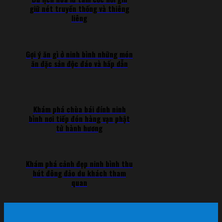
giữ nét truyền thống và thiêng
liêng
Gợi ý ăn gì ở ninh bình những món
ăn đặc sản độc đáo và hấp dẫn
Khám phá chùa bái đính ninh
bình nơi tiếp đón hàng vạn phật
tử hành hương
Khám phá cảnh đẹp ninh bình thu
hút đông đảo du khách tham
quan