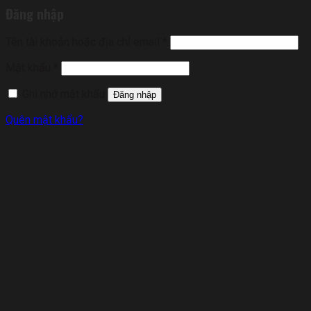
Đăng nhập
Tên tài khoản hoặc địa chỉ email
*
Mật khẩu
*
Ghi nhớ mật khẩu
Đăng nhập
Quên mật khẩu?