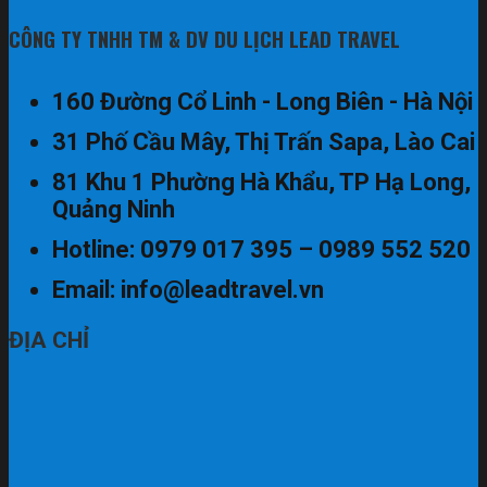
CÔNG TY TNHH TM & DV DU LỊCH LEAD TRAVEL
160 Đường Cổ Linh - Long Biên - Hà Nội
31 Phố Cầu Mây, Thị Trấn Sapa, Lào Cai
81 Khu 1 Phường Hà Khẩu, TP Hạ Long,
Quảng Ninh
Hotline: 0979 017 395 – 0989 552 520
Email: info@leadtravel.vn
ĐỊA CHỈ