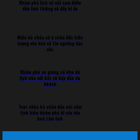
Khám phá lịch sử núi sam điểm
đến linh thiêng và đầy bí ẩn
Miếu bà chúa xứ ở châu đốc biểu
tượng văn hóa và tín ngưỡng đặc
sắc
Khâm phá an giang có khu du
lịch nào nổi bât và hấp dẫn du
khách
Tour chùa bà châu đốc núi cấm
tịnh biên khám phá di sản văn
hoá tâm linh