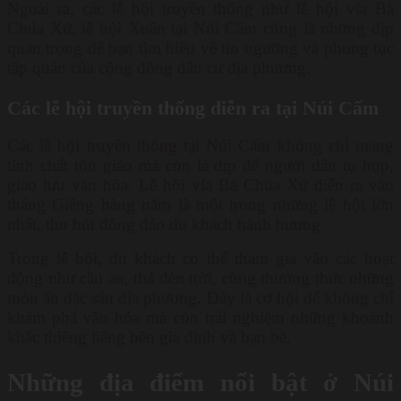
Ngoài ra, các lễ hội truyền thống như lễ hội vía Bà
Chúa Xứ, lễ hội Xuân tại Núi Cấm cũng là những dịp
quan trọng để bạn tìm hiểu về tín ngưỡng và phong tục
tập quán của cộng đồng dân cư địa phương.
Các lễ hội truyền thống diễn ra tại Núi Cấm
Các lễ hội truyền thống tại Núi Cấm không chỉ mang
tính chất tôn giáo mà còn là dịp để người dân tụ họp,
giao lưu văn hóa. Lễ hội vía Bà Chúa Xứ diễn ra vào
tháng Giêng hàng năm là một trong những lễ hội lớn
nhất, thu hút đông đảo du khách hành hương.
Trong lễ hội, du khách có thể tham gia vào các hoạt
động như cầu an, thả đèn trời, cùng thưởng thức những
món ăn đặc sản địa phương. Đây là cơ hội để không chỉ
khám phá văn hóa mà còn trải nghiệm những khoảnh
khắc thiêng liêng bên gia đình và bạn bè.
Những địa điểm nổi bật ở Núi