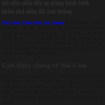
núi cấm châu đốc an giang hành trình
khám phá vùng đất linh thiêng
Núi Cấm Châu Đốc An Giang
là một trong những
điểm đến nổi bật và thu hút du khách nhất tại vùng
đồng bằng sông Cửu Long. Với phong cảnh thiên
nhiên hùng vĩ, nét văn hóa đặc sắc cùng những truyền
thuyết huyền bí, Núi Cấm không chỉ là địa danh mà
còn là vùng đất linh thiêng mang đậm dấu ấn lịch sử và
văn hóa của người dân nơi đây.
Giới thiệu chung về Núi Cấm
Núi Cấm nằm trong dãy núi Thất Sơn, thuộc huyện
Tịnh Biên, tỉnh An Giang. Đây là ngọn núi cao nhất
trong khu vực với độ cao khoảng 700 mét so với mực
nước biển. Núi Cấm không chỉ nổi bật vì vẻ đẹp kỳ vĩ
mà còn bởi những giá trị văn hóa, tâm linh và lịch sử
sâu sắc.