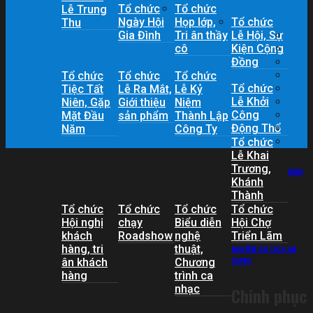
Tổ chức
Tổ chức
Lễ Trung
Ngày Hội
Họp lớp,
Tổ chức
Thu
Gia Đình
Tri ân thầy
Lễ Hội, Sự
cô
Kiện Cộng
Đồng
Tổ chức
Tổ chức
Tổ chức
Tổ chức
Tiệc Tất
Lễ Ra Mắt,
Lễ Kỷ
Lễ Khởi
Niên, Gặp
Giới thiệu
Niệm
Công
Mặt Đầu
sản phẩm
Thành Lập
Động Thổ
Năm
Công Ty
Tổ chức
Lễ Khai
Trương,
KINH
Khánh
Thành
Tổ chức
Tổ chức
Tổ chức
Tổ chức
Hội nghị
chạy
Biểu diễn
Hội Chợ
khách
Roadshow
nghệ
Triển Lãm
hàng, tri
thuật,
NGHIỆM DU LỊCH AN
GIANG
ân khách
Chương
hàng
trình ca
nhạc
Chinh phục