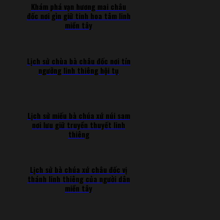
Khám phá vạn hương mai châu
đốc nơi gìn giữ tinh hoa tâm linh
miền tây
Lịch sử chùa bà châu đốc nơi tín
ngưỡng linh thiêng hội tụ
Lịch sử miếu bà chúa xứ núi sam
nơi lưu giữ truyền thuyết linh
thiêng
Lịch sử bà chúa xứ châu đốc vị
thánh linh thiêng của người dân
miền tây