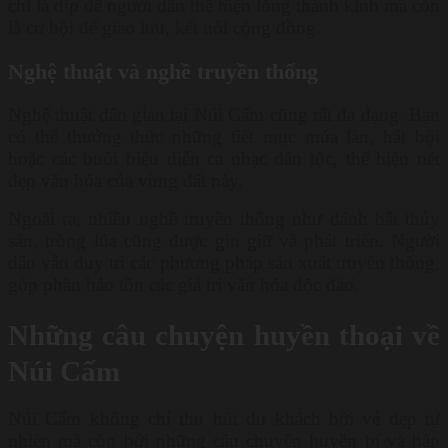
chỉ là dịp để người dân thể hiện lòng thành kính mà còn
là cơ hội để giao lưu, kết nối cộng đồng.
Nghệ thuật và nghề truyền thống
Nghệ thuật dân gian tại Núi Cấm cũng rất đa dạng. Bạn
có thể thưởng thức những tiết mục múa lân, hát bội
hoặc các buổi biểu diễn ca nhạc dân tộc, thể hiện nét
đẹp văn hóa của vùng đất này.
Ngoài ra, nhiều nghề truyền thống như đánh bắt thủy
sản, trồng lúa cũng được gìn giữ và phát triển. Người
dân vẫn duy trì các phương pháp sản xuất truyền thống,
góp phần bảo tồn các giá trị văn hóa độc đáo.
Những câu chuyện huyền thoại về
Núi Cấm
Núi Cấm không chỉ thu hút du khách bởi vẻ đẹp tự
nhiên mà còn bởi những câu chuyện huyền bí và hấp