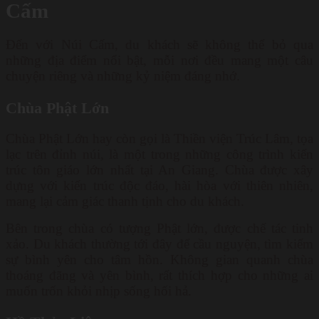
Cấm
Đến với Núi Cấm, du khách sẽ không thể bỏ qua
những địa điểm nổi bật, mỗi nơi đều mang một câu
chuyện riêng và những kỷ niệm đáng nhớ.
Chùa Phật Lớn
Chùa Phật Lớn hay còn gọi là Thiền viện Trúc Lâm, tọa
lạc trên đỉnh núi, là một trong những công trình kiến
trúc tôn giáo lớn nhất tại An Giang. Chùa được xây
dựng với kiến trúc độc đáo, hài hòa với thiên nhiên,
mang lại cảm giác thanh tịnh cho du khách.
Bên trong chùa có tượng Phật lớn, được chế tác tinh
xảo. Du khách thường tới đây để cầu nguyện, tìm kiếm
sự bình yên cho tâm hồn. Không gian quanh chùa
thoáng đãng và yên bình, rất thích hợp cho những ai
muốn trốn khỏi nhịp sống hối hả.