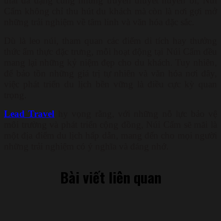
thái đa dạng cùng những truyền thuyết huyền bí, Núi
Cấm không chỉ thu hút du khách mà còn là nơi gợi mở
những trải nghiệm về tâm linh và văn hóa đặc sắc.
Dù là leo núi, tham quan các điểm di tích hay thưởng
thức ẩm thực đặc trưng, mỗi hoạt động tại Núi Cấm đều
mang lại những kỷ niệm đẹp cho du khách. Tuy nhiên,
để bảo tồn những giá trị tự nhiên và văn hóa nơi đây,
việc phát triển du lịch bền vững là điều cực kỳ quan
trọng.
Lead Travel
hy vọng rằng, với những nỗ lực bảo vệ
môi trường và phát triển cộng đồng, Núi Cấm sẽ mãi là
một địa điểm du lịch hấp dẫn, mang đến cho mọi người
những trải nghiệm có ý nghĩa và đáng nhớ.
Bài viết liên quan