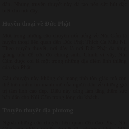
dẫn. Những truyền thuyết này đã tạo nên sức hút đặc
biệt cho nơi đây.
Huyền thoại về Đức Phật
Một trong những câu chuyện nổi tiếng về Núi Cấm là
huyền thoại liên quan đến Đức Phật Thích Ca Mâu Ni.
Theo truyền thuyết, nơi đây là nơi Đức Phật đã từng
giáng trần để cứu độ chúng sinh. Chính vì vậy, Núi
Cấm được coi là một trong những địa điểm linh thiêng
của đạo Phật.
Câu chuyện này không chỉ mang tính tôn giáo mà còn
thể hiện niềm tin mạnh mẽ của người dân về những giá
trị tâm linh cao đẹp. Điều này càng làm tăng thêm sức
hấp dẫn cho Núi Cấm trong lòng du khách.
Truyền thuyết địa phương
Ngoài những câu chuyện liên quan đến đạo Phật, Núi
Cấm còn nhiều truyền thuyết địa phương khác. Một