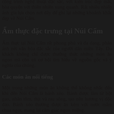
công trình nghệ thuật đặc sắc, với kiến trúc đẹp mắt,
hòa quyện với thiên nhiên xung quanh. Rất nhiều nhiếp
ảnh gia lựa chọn nơi đây để ghi lại những khoảnh khắc
đẹp về Núi Cấm.
Ẩm thực đặc trưng tại Núi Cấm
Ẩm thực tại Núi Cấm rất phong phú và đa dạng, phản
ánh nét văn hóa đặc sắc của người dân miền Tây. Du
khách không chỉ được thưởng thức những món ăn
ngon mà còn có cơ hội tìm hiểu về nguồn gốc và ý
nghĩa của chúng.
Các món ăn nổi tiếng
Một trong những món ăn không thể không nhắc đến
khi đến Núi Cấm là bánh xèo. Bánh được làm từ bột
gạo, nhân tôm, thịt và rau sống, tạo nên hương vị độc
đáo. Bánh xèo thường được ăn kèm với nước mắm
chua ngọt, mang lại cảm giác ngon miệng.