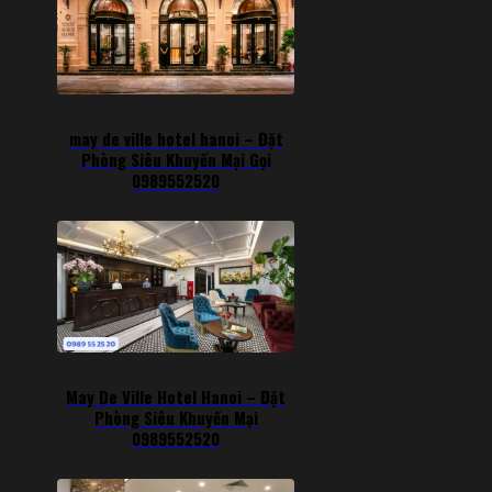
may de ville hotel hanoi – Đặt
Phòng Siêu Khuyến Mại Gọi
0989552520
May De Ville Hotel Hanoi – Đặt
Phòng Siêu Khuyến Mại
0989552520