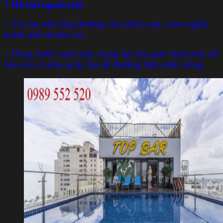
* Hồ bơi ngoài trời
– Tọa lạc trên tầng thượng của khách sạn, view ngắm
thành phố từ trên cao.
– Dòng nước xanh mát, mang lại cảm giác thoải mái, kế
bên còn có khu quầy bar để thưởng thức nước uống.