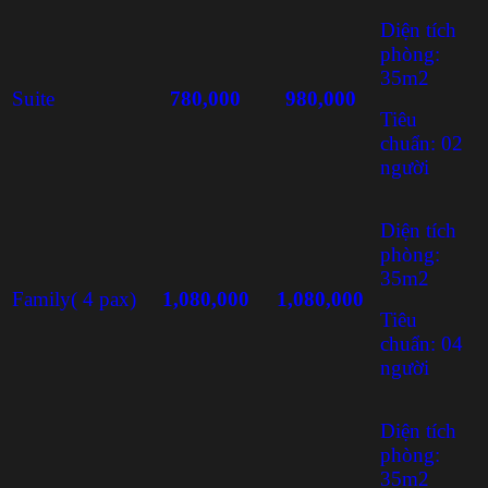
Diện tích
phòng:
35m2
Suite
7
80,000
9
80,000
Tiêu
chuẩn: 02
người
Diện tích
phòng:
35m2
Family( 4 pax)
1,0
80,000
1,080,000
Tiêu
chuẩn: 04
người
Diện tích
phòng:
35m2