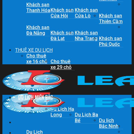
Khách sạn
Khách sạn
Khách sạn
Thanh Hóa
Cửa Hội
Cửa Lò
Khách sạn
Thiên Cầm
Khách sạn
Khách sạn
Khách sạn
Đà Nẵng
Đà Lạt
Nha Trang
Khách sạn
Phú Quốc
THUÊ XE DU LỊCH
Cho thuê
xe 16 chỗ
Cho thuê
xe 29 chỗ
DU LỊCH MIỀN BẮC
Du lịch
Sapa
Du Lịch Hạ
Long
Du Lịch Ba
Bể
Du lịch
Bắc Ninh
Du Lịch