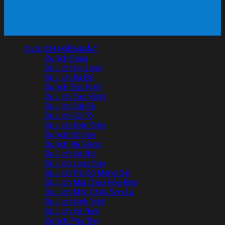
DU LỊCH MIỀN BẮC
Du lịch Sapa
Du Lịch Hạ Long
Du Lịch Ba Bể
Du lịch Bắc Ninh
Du Lịch Cao Bằng
Du Lịch Cát Bà
Du Lịch Cô Tô
Du Lịch Điện Biên
Du lịch Đồ Sơn
Du lịch Hà Giang
Du Lịch Hà Nội
Du Lịch Lạng Sơn
Du Lịch Trà Cổ Móng Cái
Du Lịch Mai Châu Hòa Bình
Du Lịch Mộc Châu Sơn La
Du Lịch Ninh Bình
Du Lịch Hà Nam
Du lịch Phú Thọ