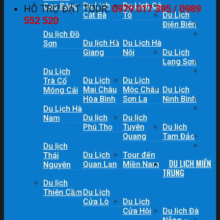
Du Lịch
Du Lịch Cô
Cao Bằng
HỖ TRỢ ĐẶT TOUR:
0979 017 395 / 0989
Cát Bà
Tô
Du Lịch
552 520
Điện Biên
Du lịch Đồ
Du lịch Hà
Du Lịch Hà
Sơn
Giang
Nội
Du Lịch
Lạng Sơn
Du Lịch
Du Lịch
Du Lịch
Trà Cổ
Mai Châu
Mộc Châu
Du Lịch
Móng Cái
Hòa Bình
Sơn La
Ninh Bình
Du Lịch Hà
Du lịch
Du lịch
Nam
Phú Thọ
Tuyên
Du lịch
Quang
Tam Đảo
Du lịch
Du Lịch
Tour đến
Thái
DU LỊCH MIỀN
Quan Lạn
Miền Nam
Nguyên
TRUNG
Du lịch
Thiên Cầm
Du Lịch
Cửa Lò
Du Lịch
Cửa Hội
Du lịch Đà