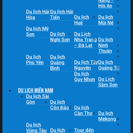
Nẵng –
Hội An
Du lịch Hải
Du lịch Hải
Du lịch
Du lịch
Hòa
Tiến
Huế
Mũi Né
Du lịch Mỹ
Du lịch
Du Lịch
Sơn
Nghi Sơn
Nha Trang
Du lịch
– Đà Lạt
Ninh
Thuận
Du lịch
Du lịch
Du lịch Tây
Du lịch
Phú Yên
Quảng
Nguyên
Quảng Trị
Bình
Du lịch
Du Lịch
Quy Nhơn
Sầm Sơn
DU LỊCH MIỀN NAM
Du lịch Sài
Gòn
Du lịch
Côn Đảo
Du lịch
Cần Thơ
Du lịch
Mekong
Du lịch
Du lịch
Tour đến
Vũng Tàu