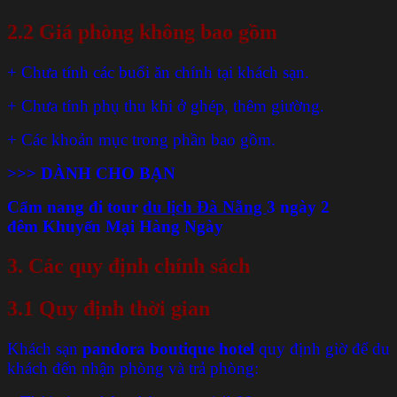
2.2
Giá phòng không bao gồm
+ Chưa tính các buổi ăn chính tại khách sạn.
+ Chưa tính phụ thu khi ở ghép, thêm giường.
+ Các khoản mục trong phần bao gồm.
>>>
DÀNH CHO BẠN
Cẩm nang đi t
our
du lịch Đà Nẵng
3 ngày 2
đêm
Khuyến Mại Hàng Ngày
3.
Các quy định
chính sách
3.1
Quy định thời gian
Khách sạn
pandora boutique hotel
quy định giờ để du
khách đến nhận phòng và trả phòng: