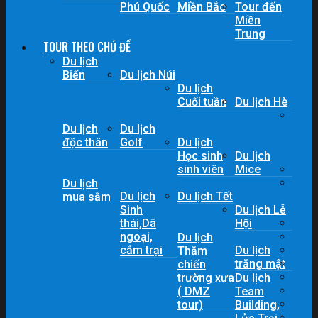
Phú Quốc
Miền Bắc
Tour đến
Miền
Trung
TOUR THEO CHỦ ĐỀ
Du lịch
Biển
Du lịch Núi
Du lịch
Cuối tuần
Du lịch Hè
Du lịch
Du lịch
độc thân
Golf
Du lịch
Học sinh
Du lịch
sinh viên
Mice
Du lịch
Du lịch
Du lịch Tết
mua sắm
Sinh
Du lịch Lễ
thái,Dã
Hội
ngoại,
Du lịch
cắm trại
Du lịch
Thăm
trăng mật
chiến
trường xưa
Du lịch
( DMZ
Team
tour)
Building,