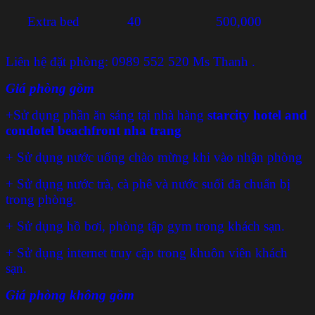
Extra bed
40
500,000
Liên hệ đặt phòng: 0989 552 520 Ms Thanh .
Giá phòng gồm
+Sử dụng phần ăn sáng tại nhà hàng
starcity hotel and
condotel beachfront nha trang
+ Sử dụng nước uống chào mừng khi vào nhận phòng
+ Sử dụng nước trà, cà phê và nước suối đã chuẩn bị
trong phòng.
+ Sử dụng hồ bơi, phòng tập gym trong khách sạn.
+ Sử dụng internet truy cập trong khuôn viên khách
sạn.
Giá phòng không gồm