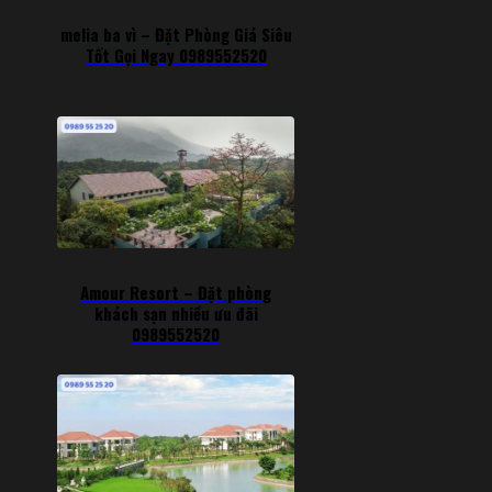
melia ba vì – Đặt Phòng Giá Siêu
Tốt Gọi Ngay 0989552520
Amour Resort – Đặt phòng
khách sạn nhiều ưu đãi
0989552520