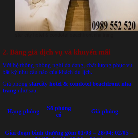
star city hotel & condotel beachfront nha trang
2.
Bảng giá dịch vụ và khuyến mãi
Với hệ thống phòng nghỉ đa dạng, chất lượng phục vụ
bất kỳ nhu cầu nào của khách du lịch.
Giá phòng
starcity hotel & condotel beachfront nha
trang
như sau:
Số phòng
Hạng phòng
G
iá phòng
có
Giai đoạn bình thường gồm
01/03 – 28/04; 02/05 –