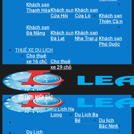
Khách sạn
Khách sạn
Khách sạn
Thanh Hóa
Cửa Hội
Cửa Lò
Khách sạn
Thiên Cầm
Khách sạn
Khách sạn
Khách sạn
Đà Nẵng
Đà Lạt
Nha Trang
Khách sạn
Phú Quốc
THUÊ XE DU LỊCH
Cho thuê
xe 16 chỗ
Cho thuê
xe 29 chỗ
DU LỊCH MIỀN BẮC
Du lịch
Sapa
Du Lịch Hạ
Long
Du Lịch Ba
Bể
Du lịch
Bắc Ninh
Du Lịch