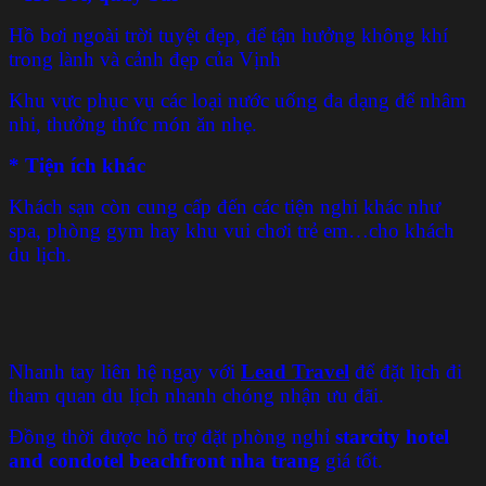
Hồ bơi ngoài trời tuyệt đẹp, để tận hưởng không khí
trong lành và cảnh đẹp của Vịnh
Khu vực phục vụ các loại nước uống đa dạng để nhâm
nhi, thưởng thức món ăn nhẹ.
* Tiện ích khác
Khách sạn còn cung cấp đến các tiện nghi khác như
spa, phòng gym hay khu vui chơi trẻ em…cho khách
du lịch.
Nhanh tay liên hệ ngay với
Lead Travel
để đặt lịch đi
tham quan du lịch nhanh chóng nhận ưu đãi.
Đồng thời được hỗ trợ đặt phòng nghỉ
starcity hotel
and condotel beachfront nha trang
giá tốt.