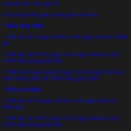
và tránh hủy vào ngày lễ.
Các khung thời gian áp dụng hủy như sau:
*
Mùa thấp điểm
+ Nếu hủy từ 7 ngày trở lên so với ngày check-in: Miễn
phí
+ Nếu hủy từ 07-03 ngày so với ngày check-in: phí
100% đêm phòng đầu tiên.
+ Nếu hủy trong vòng 03 ngày với với ngày check-in
hoặc không đến: phí 100% tổng giá trị đặt.
*
Mùa cao điểm
+ Nếu hủy từ 14 ngày trở lên so với ngày check-in:
Miễn phí
+ Nếu hủy từ 14-07 ngày so với ngày check-in: phí
100% đêm phòng đầu tiên.