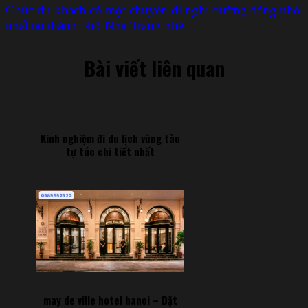
Chúc du khách có một chuyến đi nghỉ dưỡng đáng nhớ
nhất tại thành phố Nha Trang nhé!
Bài viết liên quan
Kinh nghiệm đi du lịch vũng tàu
tự túc chi tiết nhất
may de ville hotel hanoi – Đặt