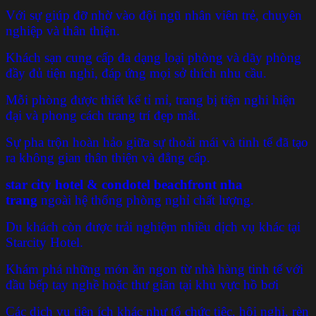
Với sự giúp đỡ nhờ vào đội ngũ nhân viên trẻ, chuyên
nghiệp và thân thiện.
Khách sạn cung cấp đa dạng loại phòng và dãy phòng
đầy đủ tiện nghi, đáp ứng mọi sở thích nhu cầu.
Mỗi phòng được thiết kế tỉ mỉ, trang bị tiện nghi hiện
đại và phong cách trang trí đẹp mắt.
Sự pha trộn hoàn hảo giữa sự thoải mái và tinh tế đã tạo
ra không gian thân thiện và đẳng cấp.
star city hotel & condotel beachfront nha
trang
ngoài hệ thống phòng nghỉ chất lượng.
Du khách còn được trải nghiệm nhiều dịch vụ khác tại
Starcity Hotel.
Khám phá những món ăn ngon từ nhà hàng tinh tế với
đầu bếp tay nghề hoặc thư giãn tại khu vực hồ bơi
Các dịch vụ tiện ích khác như tổ chức tiệc, hội nghị, rèn