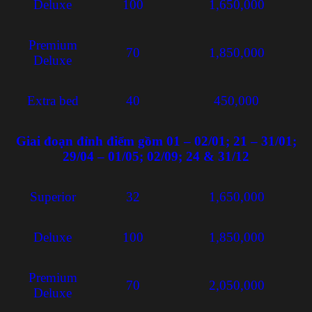
Deluxe
100
1,650,000
Premium
70
1,850,000
Deluxe
Extra bed
40
450,000
Giai đoạn đỉnh điểm gồm
01 – 02/01; 21 – 31/01;
29/04 – 01/05; 02/09; 24 & 31/12
Superior
32
1,650,000
Deluxe
100
1,850,000
Premium
70
2,050,000
Deluxe