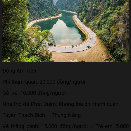
Động Am Tiên
Phí tham quan: 20.000 đồng/người
Gửi xe: 10.000 đồng/người
Nhà thờ đá Phát Diệm: Không thu phí tham quan
Tuyến Thạch Bích – Thung Nắng
Vé thắng cảnh: 15.000 đồng/người – Trẻ em: 5.000