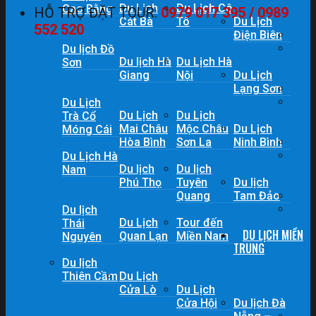
Du Lịch
Du Lịch Cô
Cao Bằng
HỖ TRỢ ĐẶT TOUR:
0979 017 395 / 0989
Cát Bà
Tô
Du Lịch
552 520
Điện Biên
Du lịch Đồ
Du lịch Hà
Du Lịch Hà
Sơn
Giang
Nội
Du Lịch
Lạng Sơn
Du Lịch
Du Lịch
Du Lịch
Trà Cổ
Mai Châu
Mộc Châu
Du Lịch
Móng Cái
Hòa Bình
Sơn La
Ninh Bình
Du Lịch Hà
Du lịch
Du lịch
Nam
Phú Thọ
Tuyên
Du lịch
Quang
Tam Đảo
Du lịch
Du Lịch
Tour đến
Thái
DU LỊCH MIỀN
Quan Lạn
Miền Nam
Nguyên
TRUNG
Du lịch
Thiên Cầm
Du Lịch
Cửa Lò
Du Lịch
Cửa Hội
Du lịch Đà