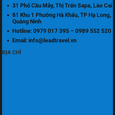
31 Phố Cầu Mây, Thị Trấn Sapa, Lào Cai
81 Khu 1 Phường Hà Khẩu, TP Hạ Long,
Quảng Ninh
Hotline: 0979 017 395 – 0989 552 520
Email: info@leadtravel.vn
ĐỊA CHỈ