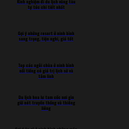
Kinh nghiệm đi du lịch vũng tàu
tự túc chi tiết nhất
Gợi ý những resort ở ninh bình
sang trọng, tiện nghi, giá tốt
Top các ngôi chùa ở ninh bình
nổi tiếng có giá trị lịch sử và
tâm linh
Du lịch hoa lư tam cốc nơi gìn
giữ nét truyền thống và thiêng
liêng