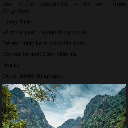
viên: 20.000 đồng/khách – Trẻ em: 10.000
đồng/khách
Thung Nham
Vé tham quan: 150.000 đồng/ người
Trẻ em: 100k/ bé từ 0,8m đến 1,3m.
Còn các bé dưới 0,8m: Miễn phí.
Hoa Lư
Giá vé: 20.000 đồng/người