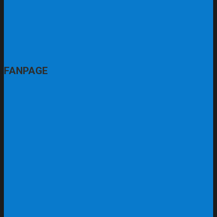
FANPAGE