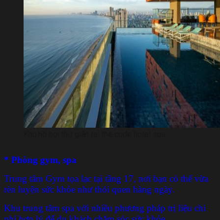
Khu hồ bơi thư giãn tại the code hotel spa
* Phòng gym, spa
Trung tâm Gym tọa lạc tại tầng 17, nơi bạn có thể vừa
rèn luyện sức khỏe như thói quen hàng ngày.
Khu trung tâm spa với nhiều phương pháp trị liệu chi
phí hợp lý để du khách chăm sóc sức khỏe.