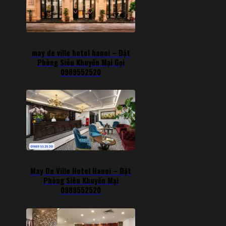
may de ville hotel hanoi – Đặt
Phòng Siêu Khuyến Mại Gọi
0989552520
May De Ville Hotel Hanoi – Đặt
Phòng Siêu Khuyến Mại
0989552520