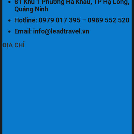
81 Khu 1 Phường Hà Khẩu, TP Hạ Long,
Quảng Ninh
Hotline: 0979 017 395 – 0989 552 520
Email: info@leadtravel.vn
ĐỊA CHỈ