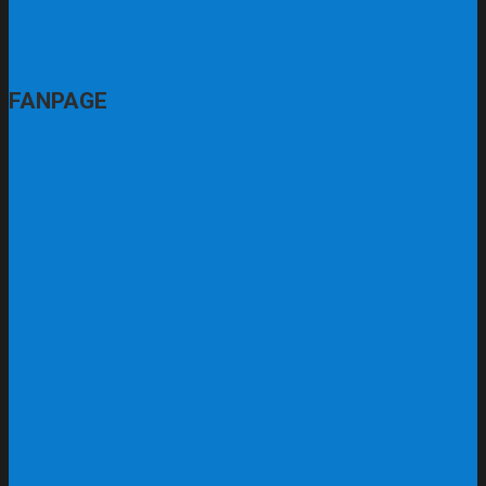
FANPAGE