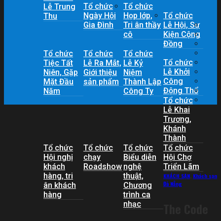
Tổ chức
Tổ chức
Lễ Trung
Ngày Hội
Họp lớp,
Tổ chức
Thu
Gia Đình
Tri ân thầy
Lễ Hội, Sự
cô
Kiện Cộng
Đồng
Tổ chức
Tổ chức
Tổ chức
Tổ chức
Tiệc Tất
Lễ Ra Mắt,
Lễ Kỷ
Lễ Khởi
Niên, Gặp
Giới thiệu
Niệm
Công
Mặt Đầu
sản phẩm
Thành Lập
Động Thổ
Năm
Công Ty
Tổ chức
Lễ Khai
Trương,
Khánh
Thành
Tổ chức
Tổ chức
Tổ chức
Tổ chức
Hội nghị
chạy
Biểu diễn
Hội Chợ
khách
Roadshow
nghệ
Triển Lãm
hàng, tri
thuật,
KHÁCH SẠN
,
Khách sạn
Đà Nẵng
ân khách
Chương
hàng
trình ca
nhạc
The Code