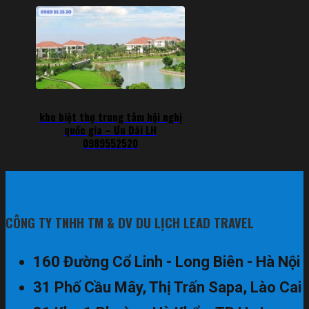
khu biệt thự trung tâm hội nghị
quốc gia – Ưu Đãi LH
0989552520
CÔNG TY TNHH TM & DV DU LỊCH LEAD TRAVEL
160 Đường Cổ Linh - Long Biên - Hà Nội
31 Phố Cầu Mây, Thị Trấn Sapa, Lào Cai