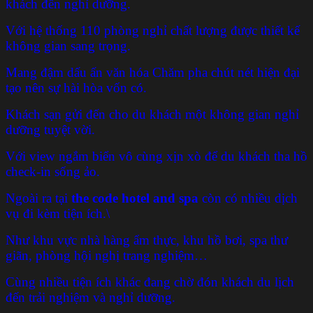
khách đến nghỉ dưỡng.
Với hệ thống 110 phòng nghỉ chất lượng được thiết kế
không gian sang trọng.
Mang đậm dấu ấn văn hóa Chăm pha chút nét hiện đại
tạo nên sự hài hòa vốn có.
Khách sạn gửi đến cho du khách một không gian nghỉ
dưỡng tuyệt vời.
Với view ngắm biển vô cùng xịn xò để du khách tha hồ
check-in sống ảo.
Ngoài ra tại
the code hotel and spa
còn có nhiều dịch
vụ đi kèm tiện ích.\
Như khu vực nhà hàng ẩm thực, khu hồ bơi, spa thư
giãn, phòng hội nghị trang nghiệm…
Cùng nhiều tiện ích khác đang chờ đón khách du lịch
đến trải nghiệm và nghỉ dưỡng.