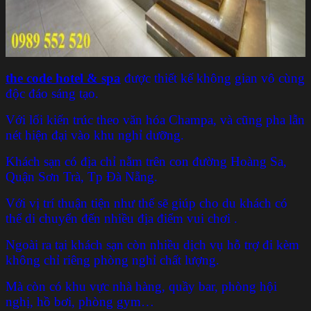
the code hotel & spa
được thiết kế không gian vô cùng
độc đáo sáng tạo.
Với lối kiến trúc theo văn hóa Champa, và cũng pha lẫn
nét hiện đại vào khu nghỉ dưỡng.
Khách sạn có địa chỉ nằm trên con đường Hoàng Sa,
Quận Sơn Trà, Tp Đà Nẵng.
Với vị trí thuận tiện như thế sẽ giúp cho du khách có
thể di chuyển đến nhiều địa điểm vui chơi .
Ngoài ra tại khách sạn còn nhiều dịch vụ hỗ trợ đi kèm
không chỉ riêng phòng nghỉ chất lượng.
Mà còn có khu vực nhà hàng, quầy bar, phòng hội
nghị, hồ bơi, phòng gym…