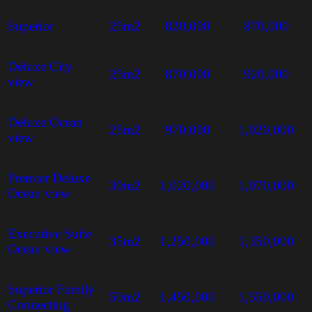
Superior
25m2
820,000
870,000
Deluxe City
25m2
870,000
920,000
view
Deluxe Ocean
25m2
970,000
1,020,000
view
Premier Deluxe
30m2
1,020,000
1,070,000
Ocean view
Executive Suite
35m2
1,250,000
1,350,000
Ocean view
Superior Family
50m2
1,450,000
1,550,000
Connecting