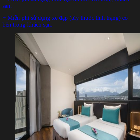
sạn.
+ Miễn phí sử dụng xe đạp (tùy thuộc tình trạng) có
bên trong khách sạn.