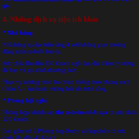
gói
4.
Những dịch vụ tiện ích khác
* Nhà hàng
Nhà hàng tọa lạc trên tầng 4 với không gian thoáng
đãng nhìn ra biển bao la.
Sức chứa lên đến 250 khách ngồi ăn, địa điểm lý tưởng
để bạn và gia đình thưởng thức.
Phục vụ những món ăn chính thống theo phong cách
Châu Á – Âu hoặc nướng hải sản tươi sống.
* Phòng hội nghị
Phòng họp khách sạn
the code hotel & spa
có sức chứa
120 khách.
Bao gồm có 2 Phòng họp Ruby và Sapphire có sức
chứa lên đến 40 khách.