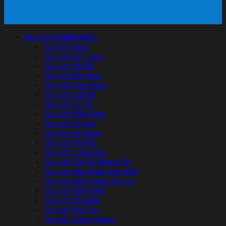
DU LỊCH MIỀN BẮC
Du lịch Sapa
Du Lịch Hạ Long
Du Lịch Ba Bể
Du lịch Bắc Ninh
Du Lịch Cao Bằng
Du Lịch Cát Bà
Du Lịch Cô Tô
Du Lịch Điện Biên
Du lịch Đồ Sơn
Du lịch Hà Giang
Du Lịch Hà Nội
Du Lịch Lạng Sơn
Du Lịch Trà Cổ Móng Cái
Du Lịch Mai Châu Hòa Bình
Du Lịch Mộc Châu Sơn La
Du Lịch Ninh Bình
Du Lịch Hà Nam
Du lịch Phú Thọ
Du lịch Tuyên Quang