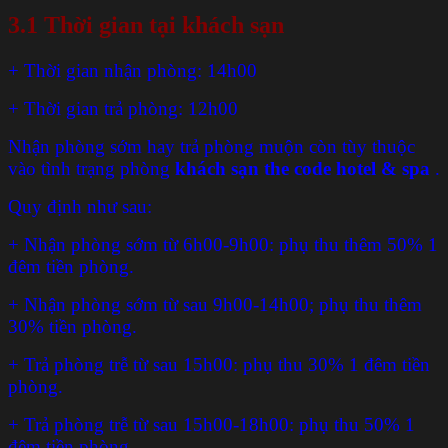
3.1
Thời gian tại khách sạn
+ Thời gian nhận phòng: 14h00
+ Thời gian trả phòng: 12h00
Nhận phòng sớm hay trả phòng muộn còn tùy thuộc
vào tình trạng phòng
khách sạn the code hotel & spa
.
Quy định như sau:
+ Nhận phòng sớm từ 6h00-9h00: phụ thu thêm 50% 1
đêm tiền phòng.
+ Nhận phòng sớm từ sau 9h00-14h00; phụ thu thêm
30% tiền phòng.
+ Trả phòng trễ từ sau 15h00: phụ thu 30% 1 đêm tiền
phòng.
+ Trả phòng trễ từ sau 15h00-18h00: phụ thu 50% 1
đêm tiền phòng.