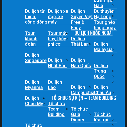
Lửa Trại,
Gala
Du lịch từ
Du lịch xe
Du lịch
Du thuyền
thiện,
đạp, xe
Xuyên Việt
Hạ Long
cộng đồng
máy
Free &
Tour ghép
Easy
hàng ngày
DU LỊCH NƯỚC NGOÀI
Tour
Tour máy
khách
bay, thủy
Du lịch
đoàn
phi cơ
Thái Lan
Du lịch
Malaysia
Du lịch
Du lịch
Du lịch
Singapore
Nhật Bản
Hàn Quốc
Du lịch
Trung
Quốc
Du lịch
Du lịch
Du lịch
Du lịch
Myanma
Lào
Campuchia
Châu Âu
TỔ CHỨC SỰ KIỆN – TEAM BUILDING
Du lịch
Châu Mỹ
Tổ chức
Team
Tổ chức
Building
Gala
Tổ chức
Dinner
lửa trại
Tổ chức