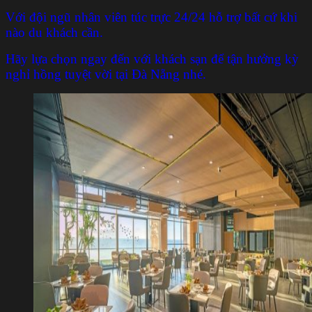
Với đội ngũ nhân viên túc trực 24/24 hỗ trợ bất cứ khi
nào du khách cần.
Hãy lựa chọn ngay đến với khách sạn để tận hưởng kỳ
nghỉ hồng tuyệt vời tại Đà Nẵng nhé.