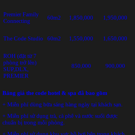
Premier Family
60m2
1,850,000
1,950,000
Connecting
The Code Studio
60m2
1,550,000
1,650,000
ROH (đặt từ 7
phòng trở lên)
850,000
900,000
SUP,DLX,
PREMIER
Bảng giá
the code hotel & spa
đã bao gồm
+ Miễn phí dùng bữa sáng hàng ngày tại khách sạn.
+ Miễn phí sử dụng trà, cà phê và nước suối được
chuẩn bị trong mỗi phòng.
+ Miễn phí sử dụng khu vực hồ bơi bên trong khách