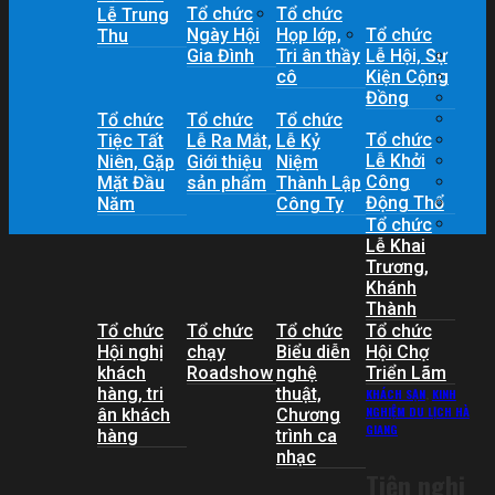
Tổ chức
Tổ chức
Lễ Trung
Ngày Hội
Họp lớp,
Tổ chức
Thu
Gia Đình
Tri ân thầy
Lễ Hội, Sự
cô
Kiện Cộng
Đồng
Tổ chức
Tổ chức
Tổ chức
Tổ chức
Tiệc Tất
Lễ Ra Mắt,
Lễ Kỷ
Lễ Khởi
Niên, Gặp
Giới thiệu
Niệm
Công
Mặt Đầu
sản phẩm
Thành Lập
Động Thổ
Năm
Công Ty
Tổ chức
Lễ Khai
Trương,
Khánh
Thành
Tổ chức
Tổ chức
Tổ chức
Tổ chức
Hội nghị
chạy
Biểu diễn
Hội Chợ
khách
Roadshow
nghệ
Triển Lãm
hàng, tri
thuật,
KHÁCH SẠN
,
KINH
NGHIỆM DU LỊCH HÀ
ân khách
Chương
GIANG
hàng
trình ca
nhạc
Tiện nghi