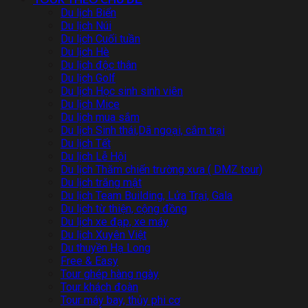
Du lịch Biển
Du lịch Núi
Du lịch Cuối tuần
Du lịch Hè
Du lịch độc thân
Du lịch Golf
Du lịch Học sinh sinh viên
Du lịch Mice
Du lịch mua sắm
Du lịch Sinh thái,Dã ngoại, cắm trại
Du lịch Tết
Du lịch Lễ Hội
Du lịch Thăm chiến trường xưa ( DMZ tour)
Du lịch trăng mật
Du lịch Team Building, Lửa Trại, Gala
Du lịch từ thiện, cộng đồng
Du lịch xe đạp, xe máy
Du lịch Xuyên Việt
Du thuyền Hạ Long
Free & Easy
Tour ghép hàng ngày
Tour khách đoàn
Tour máy bay, thủy phi cơ