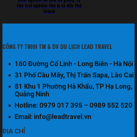
túc trải nghiệm thú vị và đầy thử
thách
CÔNG TY TNHH TM & DV DU LỊCH LEAD TRAVEL
160 Đường Cổ Linh - Long Biên - Hà Nội
31 Phố Cầu Mây, Thị Trấn Sapa, Lào Cai
81 Khu 1 Phường Hà Khẩu, TP Hạ Long,
Quảng Ninh
Hotline: 0979 017 395 – 0989 552 520
Email: info@leadtravel.vn
ĐỊA CHỈ