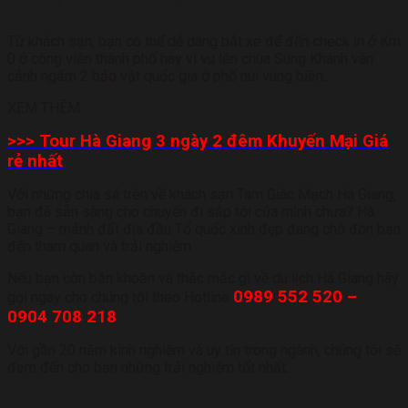
Từ khách sạn, bạn có thể dễ dàng bắt xe để đến check in ở Km
0 ở công viên thành phố hay vi vu lên chùa Sùng Khánh vãn
cảnh ngắm 2 bảo vật quốc gia ở phố núi vùng biên.
XEM THÊM
>>> Tour Hà Giang 3 ngày 2 đêm Khuyến Mại Giá
rẻ nhất
Với những chia sẻ trên về khách sạn Tam Giác Mạch Hà Giang,
bạn đã sẵn sàng cho chuyến đi sắp tới của mình chưa? Hà
Giang – mảnh đất địa đầu Tổ quốc xinh đẹp đang chờ đón bạn
đến tham quan và trải nghiệm.
Nếu bạn còn băn khoăn và thắc mắc gì về du lịch Hà Giang hãy
0989 552 520 –
gọi ngay cho chúng tôi theo Hotline
0904 708 218
Với gần 20 năm kinh nghiệm và uy tín trong ngành, chúng tôi sẽ
đem đến cho bạn những trải nghiệm tốt nhất.