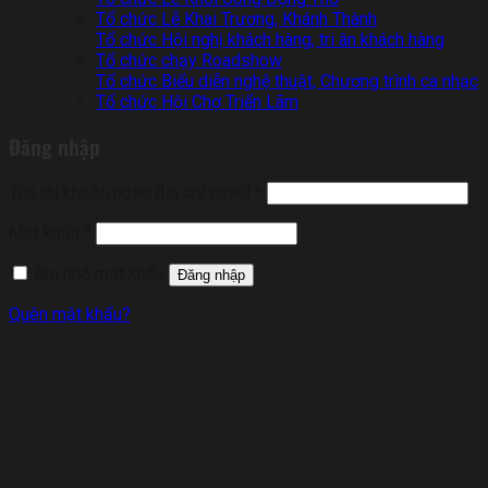
Tổ chức Lễ Khai Trương, Khánh Thành
Tổ chức Hội nghị khách hàng, tri ân khách hàng
Tổ chức chạy Roadshow
Tổ chức Biểu diễn nghệ thuật, Chương trình ca nhạc
Tổ chức Hội Chợ Triển Lãm
Đăng nhập
Tên tài khoản hoặc địa chỉ email
*
Mật khẩu
*
Ghi nhớ mật khẩu
Đăng nhập
Quên mật khẩu?