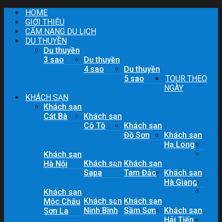
Skip
HOME
to
GIỚI THIỆU
content
CẨM NANG DU LỊCH
DU THUYỀN
Du thuyền
3 sao
Du thuyền
4 sao
Du thuyền
5 sao
TOUR THEO
NGÀY
KHÁCH SẠN
Khách sạn
Cát Bà
Khách sạn
Cô Tô
Khách sạn
Đồ Sơn
Khách sạn
Hạ Long
Khách sạn
Khách sạn
Khách sạn
Hà Nội
Sapa
Tam Đảo
Khách sạn
Hà Giang
Khách sạn
Khách sạn
Khách sạn
Mộc Châu
Ninh Bình
Sầm Sơn
Khách sạn
Sơn La
Hải Tiến