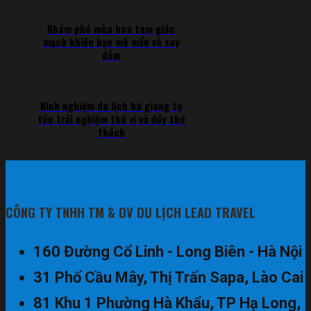
Khám phá mùa hoa tam giác
mạch khiến bạn mê mẩn và say
đắm
Kinh nghiệm du lịch hà giang tự
túc trải nghiệm thú vị và đầy thử
thách
CÔNG TY TNHH TM & DV DU LỊCH LEAD TRAVEL
160 Đường Cổ Linh - Long Biên - Hà Nội
31 Phố Cầu Mây, Thị Trấn Sapa, Lào Cai
81 Khu 1 Phường Hà Khẩu, TP Hạ Long,