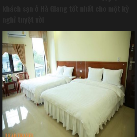
khách sạn ở Hà Giang tốt nhất cho một kỳ
nghỉ tuyệt vời