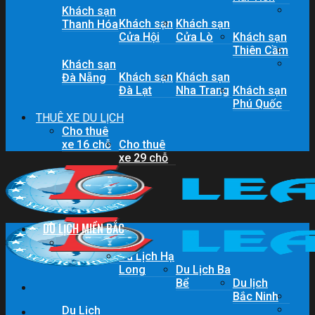
Khách sạn
Khách sạn
Khách sạn
Thanh Hóa
Cửa Hội
Cửa Lò
Khách sạn
Thiên Cầm
Khách sạn
Khách sạn
Khách sạn
Đà Nẵng
Đà Lạt
Nha Trang
Khách sạn
Phú Quốc
THUÊ XE DU LỊCH
Cho thuê
xe 16 chỗ
Cho thuê
xe 29 chỗ
DU LỊCH MIỀN BẮC
Du lịch
Sapa
Du Lịch Hạ
Long
Du Lịch Ba
Bể
Du lịch
Bắc Ninh
Du Lịch