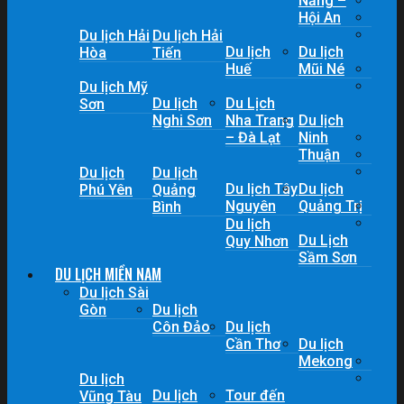
Nẵng –
Hội An
Du lịch Hải
Du lịch Hải
Du lịch
Du lịch
Hòa
Tiến
Huế
Mũi Né
Du lịch Mỹ
Du lịch
Du Lịch
Sơn
Nghi Sơn
Nha Trang
Du lịch
– Đà Lạt
Ninh
Thuận
Du lịch
Du lịch
Du lịch Tây
Du lịch
Phú Yên
Quảng
Nguyên
Quảng Trị
Bình
Du lịch
Du Lịch
Quy Nhơn
Sầm Sơn
DU LỊCH MIỀN NAM
Du lịch Sài
Gòn
Du lịch
Côn Đảo
Du lịch
Cần Thơ
Du lịch
Mekong
Du lịch
Du lịch
Tour đến
Vũng Tàu