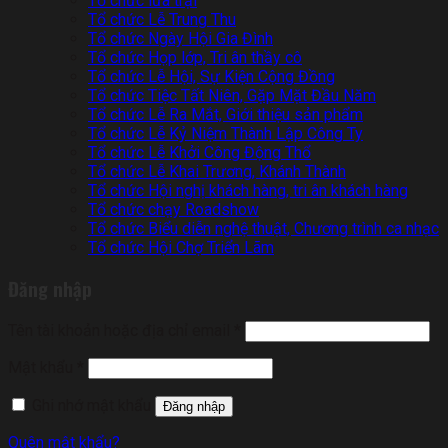
Tổ chức lửa trại
Tổ chức Lễ Trung Thu
Tổ chức Ngày Hội Gia Đình
Tổ chức Họp lớp, Tri ân thầy cô
Tổ chức Lễ Hội, Sự Kiện Cộng Đồng
Tổ chức Tiệc Tất Niên, Gặp Mặt Đầu Năm
Tổ chức Lễ Ra Mắt, Giới thiệu sản phẩm
Tổ chức Lễ Kỷ Niệm Thành Lập Công Ty
Tổ chức Lễ Khởi Công Động Thổ
Tổ chức Lễ Khai Trương, Khánh Thành
Tổ chức Hội nghị khách hàng, tri ân khách hàng
Tổ chức chạy Roadshow
Tổ chức Biểu diễn nghệ thuật, Chương trình ca nhạc
Tổ chức Hội Chợ Triển Lãm
Đăng nhập
Tên tài khoản hoặc địa chỉ email
*
Mật khẩu
*
Ghi nhớ mật khẩu
Đăng nhập
Quên mật khẩu?