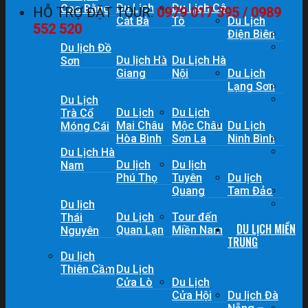
Du Lịch
Du Lịch Cô
Cao Bằng
HỖ TRỢ ĐẶT TOUR:
0979 017 395 / 0989
Cát Bà
Tô
Du Lịch
552 520
Điện Biên
Du lịch Đồ
Du lịch Hà
Du Lịch Hà
Sơn
Giang
Nội
Du Lịch
Lạng Sơn
Du Lịch
Du Lịch
Du Lịch
Trà Cổ
Mai Châu
Mộc Châu
Du Lịch
Móng Cái
Hòa Bình
Sơn La
Ninh Bình
Du Lịch Hà
Du lịch
Du lịch
Nam
Phú Thọ
Tuyên
Du lịch
Quang
Tam Đảo
Du lịch
Du Lịch
Tour đến
Thái
DU LỊCH MIỀN
Quan Lạn
Miền Nam
Nguyên
TRUNG
Du lịch
Thiên Cầm
Du Lịch
Cửa Lò
Du Lịch
Cửa Hội
Du lịch Đà