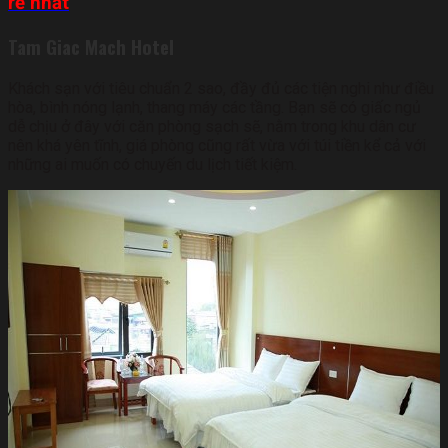
rẻ nhất
Tam Giac Mach Hotel
Khách sạn với tiêu chuẩn 2 sao, đầy đủ các tiện nghi như điều
hòa, bình nóng lạnh, thang máy các tầng. Bạn sẽ có giấc ngủ
dễ chịu ở đây với căn phòng sạch sẽ, nằm trong khu dân cư
nên khá yên tĩnh, giá phòng cũng rất vừa với túi tiền kể cả với
những ai muốn có chuyến du lịch tiết kiệm.