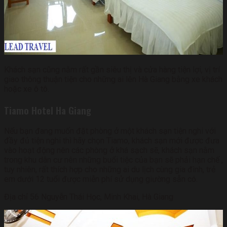
Khách sạn cũng nằm rất gần siêu thị và cửa hàng tiện lợi, vị trí
giao thông thuận tiện cho những ai lên Hà Giang bằng xe khách
hoặc xe ô tô.
Tiamo Hotel Ha Giang
Nếu bạn đang muốn đặt phòng ở một khách sạn tiện nghi với
đầy đủ tiện nghi thì hãy chọn Tiamo, khách sạn mới được đưa
vào hoạt động nên các phòng ở khá sạch sẽ, khách sạn nằm
trong khu dân cư nên những buổi tiệc của bạn sẽ phải hạn chế ,
tuy nhiên, rất thích hợp cho những ai du lịch cùng gia đình, trẻ
em dưới 12 tuổi được miễn phí sử dụng giường sẵn có.
Địa chỉ 56 Nguyễn Thái Học, Minh Khai, Hà Giang