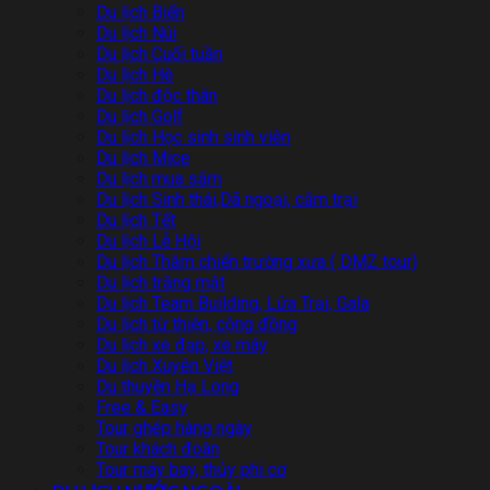
Du lịch Biển
Du lịch Núi
Du lịch Cuối tuần
Du lịch Hè
Du lịch độc thân
Du lịch Golf
Du lịch Học sinh sinh viên
Du lịch Mice
Du lịch mua sắm
Du lịch Sinh thái,Dã ngoại, cắm trại
Du lịch Tết
Du lịch Lễ Hội
Du lịch Thăm chiến trường xưa ( DMZ tour)
Du lịch trăng mật
Du lịch Team Building, Lửa Trại, Gala
Du lịch từ thiện, cộng đồng
Du lịch xe đạp, xe máy
Du lịch Xuyên Việt
Du thuyền Hạ Long
Free & Easy
Tour ghép hàng ngày
Tour khách đoàn
Tour máy bay, thủy phi cơ