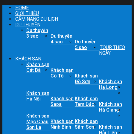
Skip
HOME
to
GIỚI THIỆU
content
CẨM NANG DU LỊCH
DU THUYỀN
Du thuyền
3 sao
Du thuyền
4 sao
Du thuyền
5 sao
TOUR THEO
NGÀY
KHÁCH SẠN
Khách sạn
Cát Bà
Khách sạn
Cô Tô
Khách sạn
Đồ Sơn
Khách sạn
Hạ Long
Khách sạn
Khách sạn
Khách sạn
Hà Nội
Sapa
Tam Đảo
Khách sạn
Hà Giang
Khách sạn
Khách sạn
Khách sạn
Mộc Châu
Ninh Bình
Sầm Sơn
Khách sạn
Sơn La
Hải Tiến