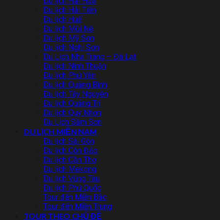
Du lịch Hải Hòa
Du lịch Hải Tiến
Du lịch Huế
Du lịch Mũi Né
Du lịch Mỹ Sơn
Du lịch Nghi Sơn
Du Lịch Nha Trang – Đà Lạt
Du lịch Ninh Thuận
Du lịch Phú Yên
Du lịch Quảng Bình
Du lịch Tây Nguyên
Du lịch Quảng Trị
Du lịch Quy Nhơn
Du Lịch Sầm Sơn
DU LỊCH MIỀN NAM
Du lịch Sài Gòn
Du lịch Côn Đảo
Du lịch Cần Thơ
Du lịch Mekong
Du lịch Vũng Tàu
Du lịch Phú Quốc
Tour đến Miền Bắc
Tour đến Miền Trung
TOUR THEO CHỦ ĐỀ