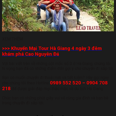
XEM THÊM
>>> Khuyến Mại Tour Hà Giang 4 ngày 3 đêm
khám phá Cao Nguyên Đá
Với bài viết trên về những cột mốc số 0 ở Hà Giang, chúng tôi
hi vọng bạn đã có những điểm đến gợi ý cho chuyến đi sắp tới.
Bạn có muốn chuyến đi thoải mái và tiết kiệm? Hãy gọi ngay
0989 552 520 – 0904 708
cho chúng tôi theo Hotline
218
để được giải đáp mọi thắc mắc về du lịch Hà Giang
Chúc bạn có những phút giây vui vẻ cùng gia đình và bạn bè
trong chuyến đi sắp tới.