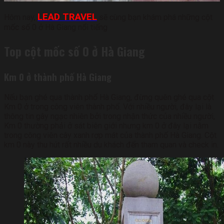
LEAD TRAVEL
Hôm nay,
sẽ cùng bạn khám phá những cột
mốc số 0 ở Hà Giang nổi tiếng
Top cột mốc số 0 ở Hà Giang
Km 0 ở thành phố Hà Giang
Nếu bạn ghé qua thành phố Hà Giang, đừng quên ghé qua cột
Km 0 ở trong công viên thành phố. Với nhiều người, đây lại là
thông tin gây ngạc nhiên bởi trong nhận thức của nhiều người,
Km 0 thường phải ở sát biên giới nhưng km 0 ở đây lại nằm
trong công viên cây xanh rợp mát của thành phố Hà Giang. Cột
km 0 này thu hút rất nhiều du khách đến tham quan và check in.