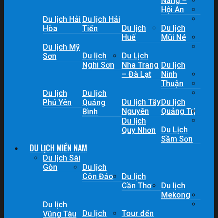
Nẵng –
Hội An
Du lịch Hải
Du lịch Hải
Du lịch
Du lịch
Hòa
Tiến
Huế
Mũi Né
Du lịch Mỹ
Du lịch
Du Lịch
Sơn
Nghi Sơn
Nha Trang
Du lịch
– Đà Lạt
Ninh
Thuận
Du lịch
Du lịch
Du lịch Tây
Du lịch
Phú Yên
Quảng
Nguyên
Quảng Trị
Bình
Du lịch
Du Lịch
Quy Nhơn
Sầm Sơn
DU LỊCH MIỀN NAM
Du lịch Sài
Gòn
Du lịch
Côn Đảo
Du lịch
Cần Thơ
Du lịch
Mekong
Du lịch
Du lịch
Tour đến
Vũng Tàu