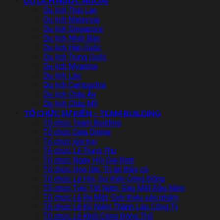
DU LỊCH NƯỚC NGOÀI
Du lịch Thái Lan
Du lịch Malaysia
Du lịch Singapore
Du lịch Nhật Bản
Du lịch Hàn Quốc
Du lịch Trung Quốc
Du lịch Myanma
Du lịch Lào
Du lịch Campuchia
Du lịch Châu Âu
Du lịch Châu Mỹ
TỔ CHỨC SỰ KIỆN – TEAM BUILDING
Tổ chức Team Building
Tổ chức Gala Dinner
Tổ chức lửa trại
Tổ chức Lễ Trung Thu
Tổ chức Ngày Hội Gia Đình
Tổ chức Họp lớp, Tri ân thầy cô
Tổ chức Lễ Hội, Sự Kiện Cộng Đồng
Tổ chức Tiệc Tất Niên, Gặp Mặt Đầu Năm
Tổ chức Lễ Ra Mắt, Giới thiệu sản phẩm
Tổ chức Lễ Kỷ Niệm Thành Lập Công Ty
Tổ chức Lễ Khởi Công Động Thổ