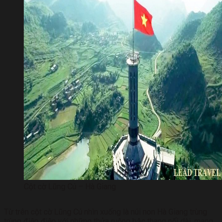
Cột cờ Lũng Cú – Hà Giang
Từ trên cột cờ Lũng Cú nhìn xuống là núi non Hà Giang trùng
trùng điệp điệp với những thửa ruộng bậc thang nối dài, mang