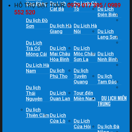
Du Lịch
Du Lịch Cô
Cao Bằng
HỖ TRỢ ĐẶT TOUR:
0979 017 395 / 0989
Cát Bà
Tô
Du Lịch
552 520
Điện Biên
Du lịch Đồ
Du lịch Hà
Du Lịch Hà
Sơn
Giang
Nội
Du Lịch
Lạng Sơn
Du Lịch
Du Lịch
Du Lịch
Trà Cổ
Mai Châu
Mộc Châu
Du Lịch
Móng Cái
Hòa Bình
Sơn La
Ninh Bình
Du Lịch Hà
Du lịch
Du lịch
Nam
Phú Thọ
Tuyên
Du lịch
Quang
Tam Đảo
Du lịch
Du Lịch
Tour đến
Thái
DU LỊCH MIỀN
Quan Lạn
Miền Nam
Nguyên
TRUNG
Du lịch
Thiên Cầm
Du Lịch
Cửa Lò
Du Lịch
Cửa Hội
Du lịch Đà