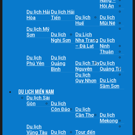
Nẵng –
Hội An
Du lịch Hải
Du lịch Hải
Du lịch
Du lịch
Hòa
Tiến
Huế
Mũi Né
Du lịch Mỹ
Du lịch
Du Lịch
Sơn
Nghi Sơn
Nha Trang
Du lịch
– Đà Lạt
Ninh
Thuận
Du lịch
Du lịch
Du lịch Tây
Du lịch
Phú Yên
Quảng
Nguyên
Quảng Trị
Bình
Du lịch
Du Lịch
Quy Nhơn
Sầm Sơn
DU LỊCH MIỀN NAM
Du lịch Sài
Gòn
Du lịch
Côn Đảo
Du lịch
Cần Thơ
Du lịch
Mekong
Du lịch
Du lịch
Tour đến
Vũng Tàu