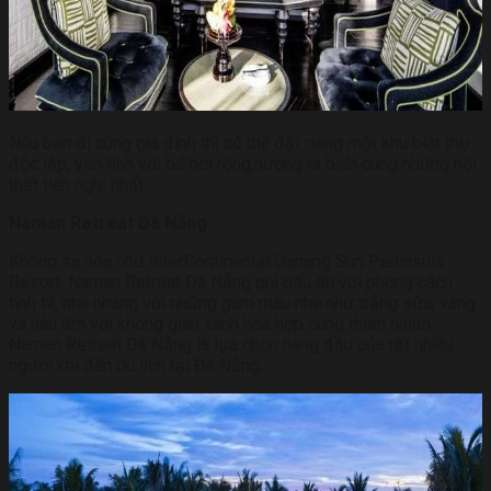
Nếu bạn đi cùng gia đình thì có thể đặt riêng một khu biệt thự
độc lập, yên tĩnh với bể bơi rộng,hướng ra biển cùng những nội
thất tiện nghi nhất.
Naman Retreat Đà Nẵng
Không sa hoa như InterContinental Danang Sun Peninsula
Resort, Naman Retreat Đà Nẵng ghi dấu ấn với phong cách
tinh tế, nhẹ nhàng với những gam màu nhẹ như trắng sữa, vàng
và nâu ấm với không gian xanh hòa hợp cùng thiên nhiên,
Naman Retreat Đà Nẵng là lựa chọn hàng đầu của rất nhiều
người khi đến du lịch tại Đà Nẵng.