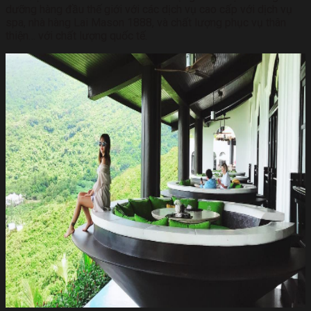
dưỡng hàng đầu thế giới với các dịch vụ cao cấp với dịch vụ
spa, nhà hàng Lai Mason 1888, và chất lượng phục vụ thân
thiện… với chất lượng quốc tế.