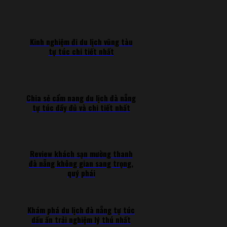
Kinh nghiệm đi du lịch vũng tàu
tự túc chi tiết nhất
Chia sẻ cẩm nang du lịch đà nẵng
tự túc đầy đủ và chi tiết nhất
Review khách sạn mường thanh
đà nẵng không gian sang trọng,
quý phái
Khám phá du lịch đà nẵng tự túc
dấu ấn trải nghiệm lý thú nhất