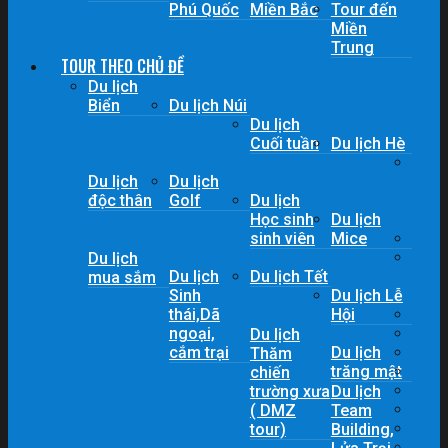
Phú Quốc
Miền Bắc
Tour đến
Miền
Trung
TOUR THEO CHỦ ĐỀ
Du lịch
Biển
Du lịch Núi
Du lịch
Cuối tuần
Du lịch Hè
Du lịch
Du lịch
độc thân
Golf
Du lịch
Học sinh
Du lịch
sinh viên
Mice
Du lịch
Du lịch
Du lịch Tết
mua sắm
Sinh
Du lịch Lễ
thái,Dã
Hội
ngoại,
Du lịch
cắm trại
Du lịch
Thăm
trăng mật
chiến
trường xưa
Du lịch
( DMZ
Team
tour)
Building,