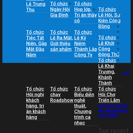
Tổ chức
Tổ chức
Lễ Trung
Ngày Hội
Họp lớp,
Tổ chức
Thu
Gia Đình
Tri ân thầy
Lễ Hội, Sự
cô
Kiện Cộng
Đồng
Tổ chức
Tổ chức
Tổ chức
Tổ chức
Tiệc Tất
Lễ Ra Mắt,
Lễ Kỷ
Lễ Khởi
Niên, Gặp
Giới thiệu
Niệm
Công
Mặt Đầu
sản phẩm
Thành Lập
Động Thổ
Năm
Công Ty
Tổ chức
Lễ Khai
Trương,
GỢI Ý
,
Khánh
Thành
Tổ chức
Tổ chức
Tổ chức
Tổ chức
Hội nghị
chạy
Biểu diễn
Hội Chợ
khách
Roadshow
nghệ
Triển Lãm
hàng, tri
thuật,
KHÁCH SẠN
,
KHUYẾN
MẠI
,
KINH NGHIỆM DU
ân khách
Chương
LỊCH ĐÀ NẴNG
hàng
trình ca
nhạc
Top resort