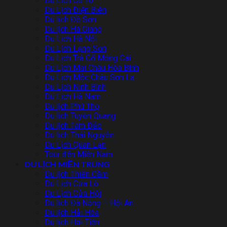
Du Lịch Cô Tô
Du Lịch Điện Biên
Du lịch Đồ Sơn
Du lịch Hà Giang
Du Lịch Hà Nội
Du Lịch Lạng Sơn
Du Lịch Trà Cổ Móng Cái
Du Lịch Mai Châu Hòa Bình
Du Lịch Mộc Châu Sơn La
Du Lịch Ninh Bình
Du Lịch Hà Nam
Du lịch Phú Thọ
Du lịch Tuyên Quang
Du lịch Tam Đảo
Du lịch Thái Nguyên
Du Lịch Quan Lạn
Tour đến Miền Nam
DU LỊCH MIỀN TRUNG
Du lịch Thiên Cầm
Du Lịch Cửa Lò
Du Lịch Cửa Hội
Du lịch Đà Nẵng – Hội An
Du lịch Hải Hòa
Du lịch Hải Tiến