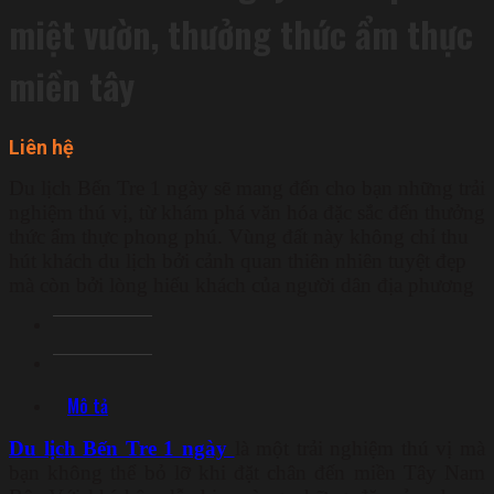
miệt vườn, thưởng thức ẩm thực
miền tây
Liên hệ
Du lịch Bến Tre 1 ngày sẽ mang đến cho bạn những trải
nghiệm thú vị, từ khám phá văn hóa đặc sắc đến thưởng
thức ẩm thực phong phú. Vùng đất này không chỉ thu
hút khách du lịch bởi cảnh quan thiên nhiên tuyệt đẹp
mà còn bởi lòng hiếu khách của người dân địa phương
Mô tả
Du lịch Bến Tre 1 ngày
là một trải nghiệm thú vị mà
bạn không thể bỏ lỡ khi đặt chân đến miền Tây Nam