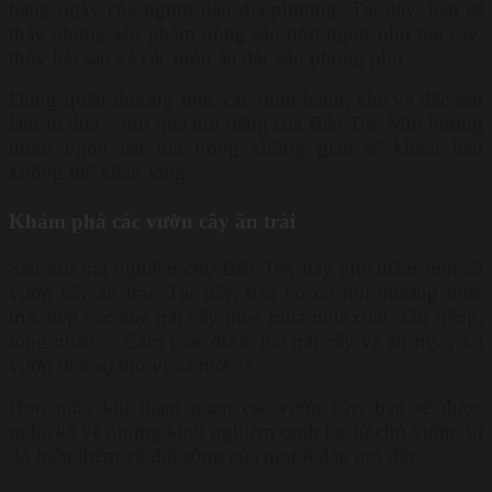
hàng ngày của người dân địa phương. Tại đây, bạn sẽ
thấy những sản phẩm nông sản tươi ngon như trái cây,
thủy hải sản và các món ăn đặc sản phong phú.
Đừng quên thưởng thức các món bánh, chè và đặc sản
làm từ dừa – thứ quà nổi tiếng của Bến Tre. Mùi hương
thơm ngon lan tỏa trong không gian sẽ khiến bạn
không thể kiềm lòng.
Khám phá các vườn cây ăn trái
Sau khi trải nghiệm chợ Bến Tre, hãy ghé thăm một số
vườn cây ăn trái. Tại đây, bạn có cơ hội thưởng thức
trực tiếp các loại trái cây theo mùa như xoài, sầu riêng,
long nhãn… Cảm giác được hái trái cây và ăn ngay tại
vườn thật sự thú vị và mới lạ.
Hơn nữa, khi tham quan các vườn cây, bạn sẽ được
nghe kể về những kinh nghiệm canh tác từ chủ vườn, từ
đó hiểu thêm về đời sống của người dân nơi đây.