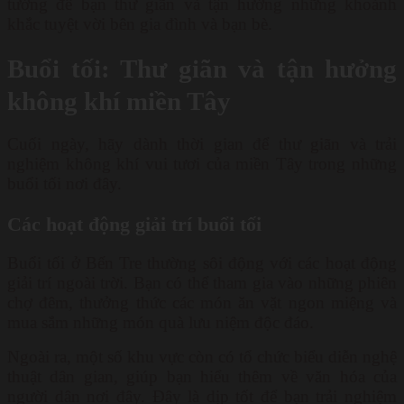
tưởng để bạn thư giãn và tận hưởng những khoảnh
khắc tuyệt vời bên gia đình và bạn bè.
Buổi tối: Thư giãn và tận hưởng
không khí miền Tây
Cuối ngày, hãy dành thời gian để thư giãn và trải
nghiệm không khí vui tươi của miền Tây trong những
buổi tối nơi đây.
Các hoạt động giải trí buổi tối
Buổi tối ở Bến Tre thường sôi động với các hoạt động
giải trí ngoài trời. Bạn có thể tham gia vào những phiên
chợ đêm, thưởng thức các món ăn vặt ngon miệng và
mua sắm những món quà lưu niệm độc đáo.
Ngoài ra, một số khu vực còn có tổ chức biểu diễn nghệ
thuật dân gian, giúp bạn hiểu thêm về văn hóa của
người dân nơi đây. Đây là dịp tốt để bạn trải nghiệm