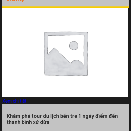
Xem chi tiết
Khám phá tour du lịch bến tre 1 ngày điểm đến
thanh bình xứ dừa