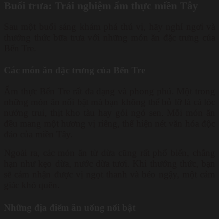
Buổi trưa: Trải nghiệm ẩm thực miền Tây
Sau một buổi sáng khám phá thú vị, hãy nghỉ ngơi và
thưởng thức bữa trưa với những món ăn đặc trưng của
Bến Tre.
Các món ăn đặc trưng của Bến Tre
Ẩm thực Bến Tre rất đa dạng và phong phú. Một trong
những món ăn nổi bật mà bạn không thể bỏ lỡ là cá lóc
nướng trui, thịt kho tàu hay gỏi ngó sen. Mỗi món ăn
đều mang một hương vị riêng, thể hiện nét văn hóa độc
đáo của miền Tây.
Ngoài ra, các món ăn từ dừa cũng rất phổ biến, chẳng
hạn như kẹo dừa, nước dừa tươi. Khi thưởng thức, bạn
sẽ cảm nhận được vị ngọt thanh và béo ngậy, một cảm
giác khó quên.
Những địa điểm ăn uống nổi bật