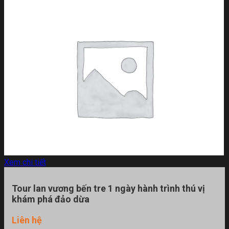
Xem chi tiết
Tour lan vương bến tre 1 ngày hành trình thú vị
khám phá đảo dừa
Liên hệ