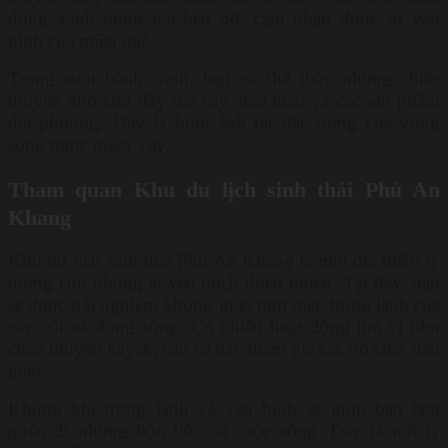
đồng xanh mướt hai bên bờ, cảm nhận được sự yên
bình của miền quê.
Trong suốt hành trình, bạn có thể thấy những chiếc
thuyền nhỏ chở đầy trái cây, hoa màu và các sản phẩm
địa phương. Đây là hình ảnh rất đặc trưng của vùng
sông nước miền Tây.
Tham quan Khu du lịch sinh thái Phú An
Khang
Khu du lịch sinh thái Phú An Khang là một địa điểm lý
tưởng cho những ai yêu thích thiên nhiên. Tại đây, bạn
sẽ được trải nghiệm không gian tươi mát, trong lành của
cây cối và dòng sông. Có nhiều hoạt động thú vị như
chèo thuyền kayak, câu cá hay tham gia các trò chơi dân
gian.
Không khí trong lành và yên bình sẽ giúp bạn tạm
quên đi những bộn bề của cuộc sống. Đây là nơi lý