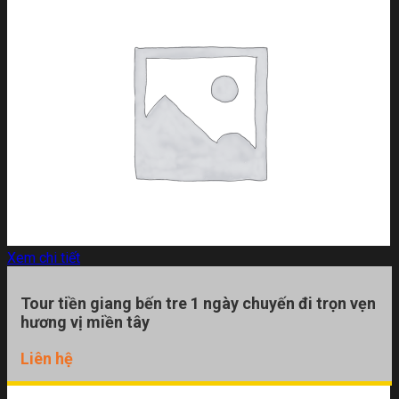
Xem chi tiết
Tour tiền giang bến tre 1 ngày chuyến đi trọn vẹn
hương vị miền tây
Liên hệ