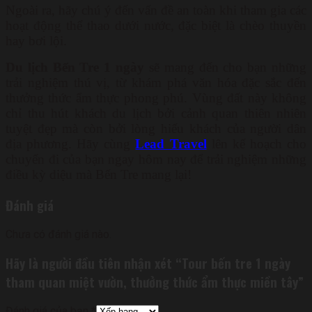
Ngoài ra, hãy chú ý đến vấn đề an toàn khi tham gia các
hoạt động thể thao dưới nước, đặc biệt là chèo thuyền
hay bơi lội.
Du lịch Bến Tre 1 ngày
sẽ mang đến cho bạn những
trải nghiệm thú vị, từ khám phá văn hóa đặc sắc đến
thưởng thức ẩm thực phong phú. Vùng đất này không
chỉ thu hút khách du lịch bởi cảnh quan thiên nhiên
tuyệt đẹp mà còn bởi lòng hiếu khách của người dân
địa phương. Hãy cùng
Lead Travel
lên kế hoạch cho
chuyến đi của bạn ngay hôm nay để trải nghiệm những
điều kỳ diệu mà Bến Tre mang lại!
Đánh giá
Chưa có đánh giá nào.
Hãy là người đầu tiên nhận xét “Tour bến tre 1 ngày
tham quan miệt vườn, thưởng thức ẩm thực miền tây”
Đánh giá của bạn
*