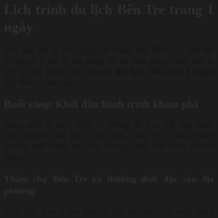
Lịch trình du lịch Bến Tre trong 1
ngày
Khi bạn chỉ có một ngày để khám phá Bến Tre, hãy lên
kế hoạch tỉ mỉ để tận dụng tối đa thời gian. Dưới đây là
gợi ý lịch trình cho chuyến
du lịch Bến Tre 1 ngày
đầy thú vị của bạn.
Buổi sáng: Khởi đầu hành trình khám phá
Sáng sớm là thời điểm lý tưởng để bạn bắt đầu hành
trình khám phá Bến Tre. Ánh nắng dịu dàng chiếu
xuống mặt nước, tạo nên khung cảnh yên bình và thơ
mộng.
Thăm chợ Bến Tre và thưởng thức đặc sản địa
phương
Chợ Bến Tre là nơi bạn có thể tìm hiểu về cuộc sống