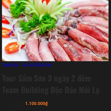
Trang chủ
/
Du Lịch Sầm Sơn
Tour Sầm Sơn 3 ngày 2 đêm
Team Building Độc Đáo Mới Lạ
Giá
Giá
1.300.000
₫
1.100.000
₫
gốc
hiện