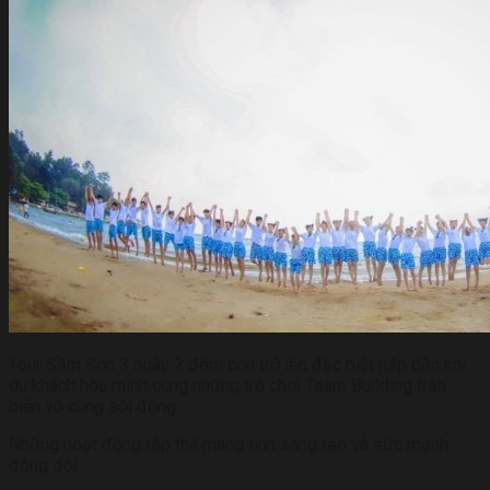
Tour Sầm Sơn 3 ngày 2 đêm còn trở lên đặc biệt hấp dẫn khi
du khách hòa mình cùng những trò chơi Team Building trên
biển vô cùng sôi động
Những hoạt động tập thể mang tính sáng tạo và sức mạnh
đồng đội