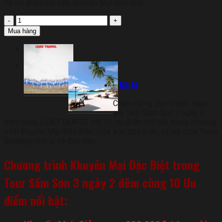
10 ưu điểm nổi bật, Khuyến Mại Đặc biệt
là:
tại
1.300.000₫.
là:
Tour
1.100.000₫.
Sầm
Mua hàng
Sơn
3
ngày
2
đêm
Mô tả
Team
Building
Chào mừng Quý khách tham
Độc
gia Tour Sầm Sơn 3 ngày 2
Đáo
đêm cùng LEAD TRAVEL với 10 ưu điểm nổi bật trong chương
Mới
trình Khuyến Mại Đặc Biệt, thỏa sức tắm biển, và vui chơi Team
Lạ
Building mới lạ và độc đáo.
số
lượng
Chương trình Khuyến Mại Đặc Biệt trong
Tour Sầm Sơn 3 ngày 2 đêm cùng 10 Ưu
điểm nổi bật: