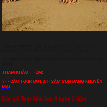
Ngoài ra, hành trình Tour Sầm Sơn 3 ngày 2 đêm với 10 ưu
điểm nổi bật sẽ là điểm nhấn dành tặng các du khách
Hãy cùng chúng tôi khám phá biển Sầm Sơn đầy quyến rũ và
hấp dẫn
THAM KHẢO THÊM:
>>> CÁC TOUR DU LỊCH SẦM SƠN ĐANG KHUYẾN
MẠI
Báo giá Tour Sầm Sơn 3 ngày 2 đêm