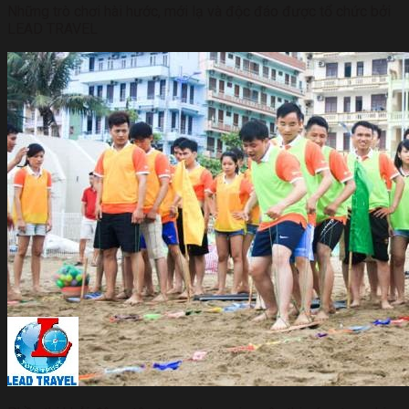
Những trò chơi hài hước, mới lạ và độc đáo được tổ chức bởi
LEAD TRAVEL