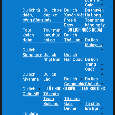
Lửa Trại,
Gala
Du lịch từ
Du lịch xe
Du lịch
Du thuyền
thiện,
đạp, xe
Xuyên Việt
Hạ Long
cộng đồng
máy
Free &
Tour ghép
Easy
hàng ngày
DU LỊCH NƯỚC NGOÀI
Tour
Tour máy
khách
bay, thủy
Du lịch
đoàn
phi cơ
Thái Lan
Du lịch
Malaysia
Du lịch
Du lịch
Du lịch
Singapore
Nhật Bản
Hàn Quốc
Du lịch
Trung
Quốc
Du lịch
Du lịch
Du lịch
Du lịch
Myanma
Lào
Campuchia
Châu Âu
TỔ CHỨC SỰ KIỆN – TEAM BUILDING
Du lịch
Châu Mỹ
Tổ chức
Team
Tổ chức
Building
Gala
Tổ chức
Dinner
lửa trại
Tổ chức