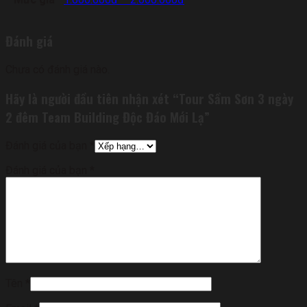
Đánh giá
Chưa có đánh giá nào.
Hãy là người đầu tiên nhận xét “Tour Sầm Sơn 3 ngày
2 đêm Team Building Độc Đáo Mới Lạ”
Đánh giá của bạn
*
Đánh giá của bạn
*
Tên
*