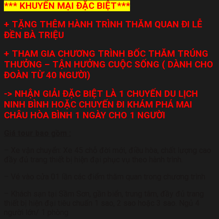
*** KHUYẾN MẠI ĐẶC BIỆT***
+ TẶNG THÊM HÀNH TRÌNH THĂM QUAN ĐI LỄ
ĐỀN BÀ TRIỆU
+ THAM GIA CHƯƠNG TRÌNH BỐC THĂM TRÚNG
THƯỞNG – TẬN HƯỞNG CUỘC SỐNG ( DÀNH CHO
ĐOÀN TỪ 40 NGƯỜI)
-> NHẬN GIẢI ĐẶC BIỆT LÀ 1 CHUYẾN DU LỊCH
NINH BÌNH HOẶC CHUYẾN ĐI KHÁM PHÁ MAI
CHÂU HÒA BÌNH 1 NGÀY CHO 1 NGƯỜI
Giá tour bao gồm :
– Xe vận chuyển: Xe 45 chỗ đời mới, điều hòa, chất lượng cao
đầy đủ trang thiết bị hiện đại phục vụ theo hành trình.
– Vé vào cửa 01 lần các điểm thăm quan trong chương trình
– Khách sạn tại Sầm Sơn, gần biển, trung tâm, đầy đủ trang
thiết bị hiện đại tiêu chuẩn 1 sao, 2 sao hoặc 3 sao. Ngủ 4
người lớn/ 1 phòng