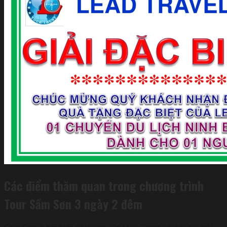
Các điểm thăm quan trong chương trình
Tour Sầm Sơn 3 ngày 2 đêm