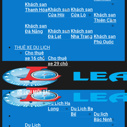
Khách sạn
Khách sạn
Khách sạn
Thanh Hóa
Cửa Hội
Cửa Lò
Khách sạn
Thiên Cầm
Khách sạn
Khách sạn
Khách sạn
Đà Nẵng
Đà Lạt
Nha Trang
Khách sạn
Phú Quốc
THUÊ XE DU LỊCH
Cho thuê
xe 16 chỗ
Cho thuê
xe 29 chỗ
DU LỊCH MIỀN BẮC
Du lịch
Sapa
Du Lịch Hạ
Long
Du Lịch Ba
Bể
Du lịch
Bắc Ninh
Du Lịch