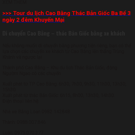
XEM THÊM
>>> Tour du lịch Cao Bằng Thác Bản Giốc Ba Bể 3
ngày 2 đêm Khuyến Mại
Di chuyển Cao Bằng – thác Bản Giốc bằng xe khách
Nếu không muốn di chuyển bằng phương tiện riêng, bạn có thể
lựa chọn các chuyến xe khách từ Cao Bằng lên thẳng Trùng
Khánh và ngược lại
Thành phố Cao Bằng – Khu du lịch Thác Bản Giốc, động
Ngườm Ngao có các chuyến
Xuất phát từ TP Cao Bằng: 6h30, 7h30, 9h30, 11h30, 13h30,
15h30.
Xuất phát từ thác Bản Giốc: 6h15, 8h00, 13h30, 14h30.
Điện thoại liên hệ:
Nhà xe Bằng Loan 0982 142848
Thành: 0988.007.846
Luân: 0975.070.377