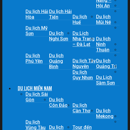
Nẵng –
Hội An
Du lịch Hải
Du lịch Hải
Du lịch
Du lịch
Hòa
Tiến
Huế
Mũi Né
Du lịch Mỹ
Du lịch
Du Lịch
Sơn
Nghi Sơn
Nha Trang
Du lịch
– Đà Lạt
Ninh
Thuận
Du lịch
Du lịch
Du lịch Tây
Du lịch
Phú Yên
Quảng
Nguyên
Quảng Trị
Bình
Du lịch
Du Lịch
Quy Nhơn
Sầm Sơn
DU LỊCH MIỀN NAM
Du lịch Sài
Gòn
Du lịch
Côn Đảo
Du lịch
Cần Thơ
Du lịch
Mekong
Du lịch
Du lịch
Tour đến
Vũng Tàu