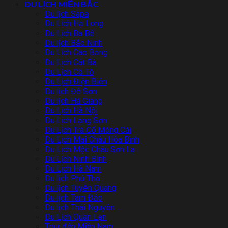
DU LỊCH MIỀN BẮC
Du lịch Sapa
Du Lịch Hạ Long
Du Lịch Ba Bể
Du lịch Bắc Ninh
Du Lịch Cao Bằng
Du Lịch Cát Bà
Du Lịch Cô Tô
Du Lịch Điện Biên
Du lịch Đồ Sơn
Du lịch Hà Giang
Du Lịch Hà Nội
Du Lịch Lạng Sơn
Du Lịch Trà Cổ Móng Cái
Du Lịch Mai Châu Hòa Bình
Du Lịch Mộc Châu Sơn La
Du Lịch Ninh Bình
Du Lịch Hà Nam
Du lịch Phú Thọ
Du lịch Tuyên Quang
Du lịch Tam Đảo
Du lịch Thái Nguyên
Du Lịch Quan Lạn
Tour đến Miền Nam