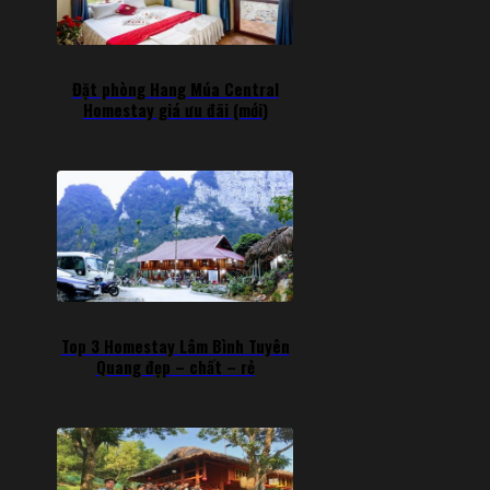
Đặt phòng Hang Múa Central
Homestay giá ưu đãi (mới)
Top 3 Homestay Lâm Bình Tuyên
Quang đẹp – chất – rẻ