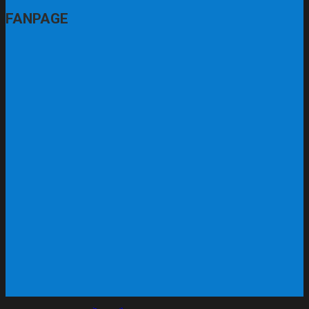
FANPAGE