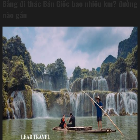
Bằng đi thác Bản Giốc bao nhiêu km? đường
nào gần