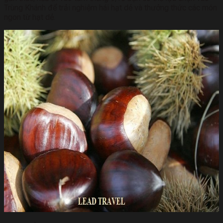
Trùng Khánh để trải nghiệm hái hạt dẻ và thưởng thức các món
ngon từ hạt dẻ.