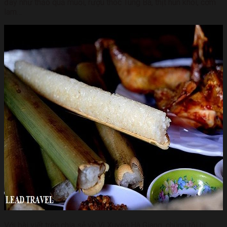
đây như thảo quả muối, rượu thóc Tùng Bá, thịt hun khói, cơm
lam…
Với bài viết trên chia sẻ về Vị Xuyên Hà Giang, chúng tôi hi