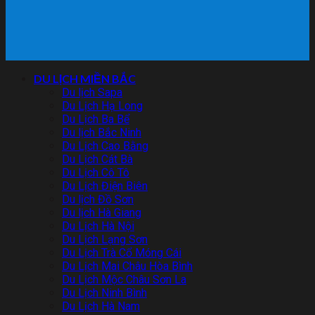
DU LỊCH MIỀN BẮC
Du lịch Sapa
Du Lịch Hạ Long
Du Lịch Ba Bể
Du lịch Bắc Ninh
Du Lịch Cao Bằng
Du Lịch Cát Bà
Du Lịch Cô Tô
Du Lịch Điện Biên
Du lịch Đồ Sơn
Du lịch Hà Giang
Du Lịch Hà Nội
Du Lịch Lạng Sơn
Du Lịch Trà Cổ Móng Cái
Du Lịch Mai Châu Hòa Bình
Du Lịch Mộc Châu Sơn La
Du Lịch Ninh Bình
Du Lịch Hà Nam