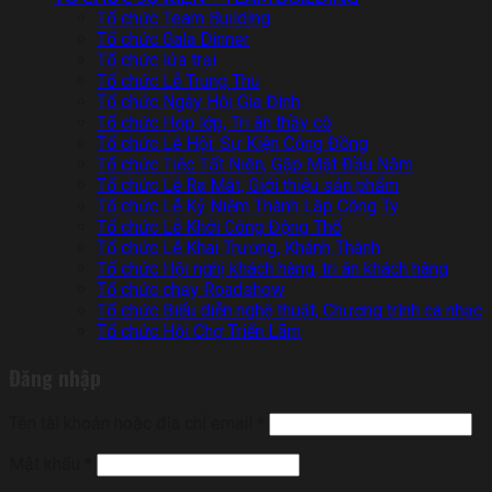
Tổ chức Team Building
Tổ chức Gala Dinner
Tổ chức lửa trại
Tổ chức Lễ Trung Thu
Tổ chức Ngày Hội Gia Đình
Tổ chức Họp lớp, Tri ân thầy cô
Tổ chức Lễ Hội, Sự Kiện Cộng Đồng
Tổ chức Tiệc Tất Niên, Gặp Mặt Đầu Năm
Tổ chức Lễ Ra Mắt, Giới thiệu sản phẩm
Tổ chức Lễ Kỷ Niệm Thành Lập Công Ty
Tổ chức Lễ Khởi Công Động Thổ
Tổ chức Lễ Khai Trương, Khánh Thành
Tổ chức Hội nghị khách hàng, tri ân khách hàng
Tổ chức chạy Roadshow
Tổ chức Biểu diễn nghệ thuật, Chương trình ca nhạc
Tổ chức Hội Chợ Triển Lãm
Đăng nhập
Tên tài khoản hoặc địa chỉ email
*
Mật khẩu
*