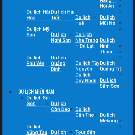
Nẵng –
Hội An
Du lịch Hải
Du lịch Hải
Du lịch
Du lịch
Hòa
Tiến
Huế
Mũi Né
Du lịch Mỹ
Du lịch
Du Lịch
Sơn
Nghi Sơn
Nha Trang
Du lịch
– Đà Lạt
Ninh
Thuận
Du lịch
Du lịch
Du lịch Tây
Du lịch
Phú Yên
Quảng
Nguyên
Quảng Trị
Bình
Du lịch
Du Lịch
Quy Nhơn
Sầm Sơn
DU LỊCH MIỀN NAM
Du lịch Sài
Gòn
Du lịch
Côn Đảo
Du lịch
Cần Thơ
Du lịch
Mekong
Du lịch
Du lịch
Tour đến
Vũng Tàu