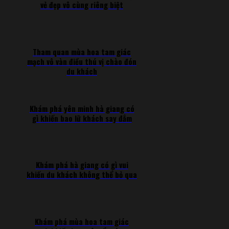
vẻ đẹp vô cùng riêng biệt
Tham quan mùa hoa tam giác
mạch vô vàn điều thú vị chào đón
du khách
Khám phá yên minh hà giang có
gì khiến bao lữ khách say đắm
Khám phá hà giang có gì vui
khiến du khách không thể bỏ qua
Khám phá mùa hoa tam giác