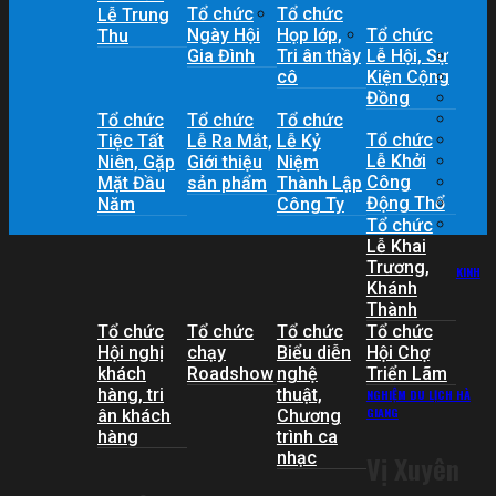
Tổ chức
Tổ chức
Lễ Trung
Ngày Hội
Họp lớp,
Tổ chức
Thu
Gia Đình
Tri ân thầy
Lễ Hội, Sự
cô
Kiện Cộng
Đồng
Tổ chức
Tổ chức
Tổ chức
Tổ chức
Tiệc Tất
Lễ Ra Mắt,
Lễ Kỷ
Lễ Khởi
Niên, Gặp
Giới thiệu
Niệm
Công
Mặt Đầu
sản phẩm
Thành Lập
Động Thổ
Năm
Công Ty
Tổ chức
Lễ Khai
Trương,
KINH
Khánh
Thành
Tổ chức
Tổ chức
Tổ chức
Tổ chức
Hội nghị
chạy
Biểu diễn
Hội Chợ
khách
Roadshow
nghệ
Triển Lãm
hàng, tri
thuật,
NGHIỆM DU LỊCH HÀ
GIANG
ân khách
Chương
hàng
trình ca
nhạc
Vị Xuyên