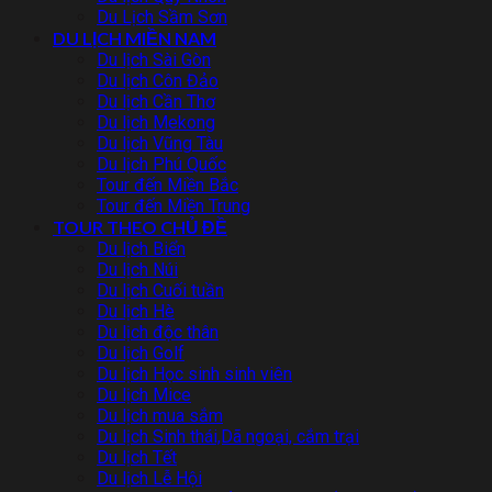
Du Lịch Sầm Sơn
DU LỊCH MIỀN NAM
Du lịch Sài Gòn
Du lịch Côn Đảo
Du lịch Cần Thơ
Du lịch Mekong
Du lịch Vũng Tàu
Du lịch Phú Quốc
Tour đến Miền Bắc
Tour đến Miền Trung
TOUR THEO CHỦ ĐỀ
Du lịch Biển
Du lịch Núi
Du lịch Cuối tuần
Du lịch Hè
Du lịch độc thân
Du lịch Golf
Du lịch Học sinh sinh viên
Du lịch Mice
Du lịch mua sắm
Du lịch Sinh thái,Dã ngoại, cắm trại
Du lịch Tết
Du lịch Lễ Hội