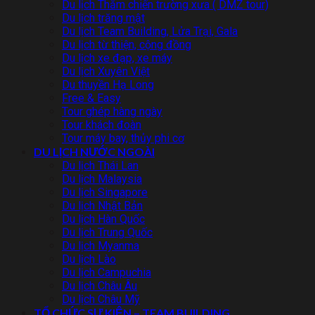
Du lịch Thăm chiến trường xưa ( DMZ tour)
Du lịch trăng mật
Du lịch Team Building, Lửa Trại, Gala
Du lịch từ thiện, cộng đồng
Du lịch xe đạp, xe máy
Du lịch Xuyên Việt
Du thuyền Hạ Long
Free & Easy
Tour ghép hàng ngày
Tour khách đoàn
Tour máy bay, thủy phi cơ
DU LỊCH NƯỚC NGOÀI
Du lịch Thái Lan
Du lịch Malaysia
Du lịch Singapore
Du lịch Nhật Bản
Du lịch Hàn Quốc
Du lịch Trung Quốc
Du lịch Myanma
Du lịch Lào
Du lịch Campuchia
Du lịch Châu Âu
Du lịch Châu Mỹ
TỔ CHỨC SỰ KIỆN – TEAM BUILDING