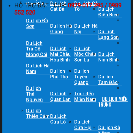
Du Lịch
Du Lịch Cô
Cao Bằng
HỖ TRỢ ĐẶT TOUR:
0979 017 395 / 0989
Cát Bà
Tô
Du Lịch
552 520
Điện Biên
Du lịch Đồ
Du lịch Hà
Du Lịch Hà
Sơn
Giang
Nội
Du Lịch
Lạng Sơn
Du Lịch
Du Lịch
Du Lịch
Trà Cổ
Mai Châu
Mộc Châu
Du Lịch
Móng Cái
Hòa Bình
Sơn La
Ninh Bình
Du Lịch Hà
Du lịch
Du lịch
Nam
Phú Thọ
Tuyên
Du lịch
Quang
Tam Đảo
Du lịch
Du Lịch
Tour đến
Thái
DU LỊCH MIỀN
Quan Lạn
Miền Nam
Nguyên
TRUNG
Du lịch
Thiên Cầm
Du Lịch
Cửa Lò
Du Lịch
Cửa Hội
Du lịch Đà