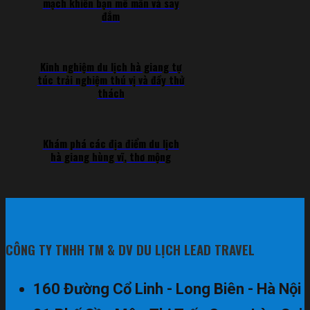
mạch khiến bạn mê mẩn và say
đắm
Kinh nghiệm du lịch hà giang tự
túc trải nghiệm thú vị và đầy thử
thách
Khám phá các địa điểm du lịch
hà giang hùng vĩ, thơ mộng
CÔNG TY TNHH TM & DV DU LỊCH LEAD TRAVEL
160 Đường Cổ Linh - Long Biên - Hà Nội