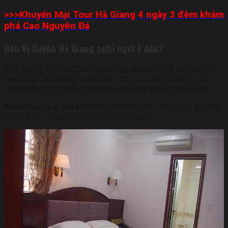
>>>Khuyến Mại Tour Hà Giang 4 ngày 3 đêm khám
phá Cao Nguyên Đá
Đến Vị Xuyên Hà Giang nghỉ ngơi ở đâu?
Hiện nay, Vị Xuyên đã khá phát triển các loại hình du lịch như
khách sạn, nhà hàng, homestay … bạn có thể lựa chọn cho
mình nơi nghỉ ngơi bình dân cũng như tiện nghi theo yêu cầu
Khách sạn ở Vị Xuyên
Monaco Hotel (tổ 5, thị trấn Vị Xuyên)
khách sạn Hương Trà ( Đạo Đức, Vị Xuyên)