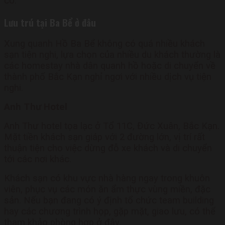
có.
Lưu trú tại Ba Bể ở đâu
Xung quanh Hồ Ba Bể không có quá nhiều khách
sạn tiện nghi, lựa chọn của nhiều du khách thường là
các homestay nhà dân quanh hồ hoặc di chuyển về
thành phố Bắc Kạn nghỉ ngơi với nhiều dịch vụ tiện
nghi.
Anh Thư Hotel
Anh Thư hotel tọa lạc ở Tổ 11C, Đức Xuân, Bắc Kạn.
Mặt tiền khách sạn giáp với 2 đường lớn, vị trí rất
thuận tiện cho việc dừng đỗ xe khách và di chuyển
tới các nơi khác.
Khách sạn có khu vực nhà hàng ngay trong khuôn
viên, phục vụ các món ăn ẩm thực vùng miền, đặc
sản. Nếu bạn đang có ý định tổ chức team building
hay các chương trình họp, gặp mặt, giao lưu, có thể
tham khảo phòng hợp ở đây.