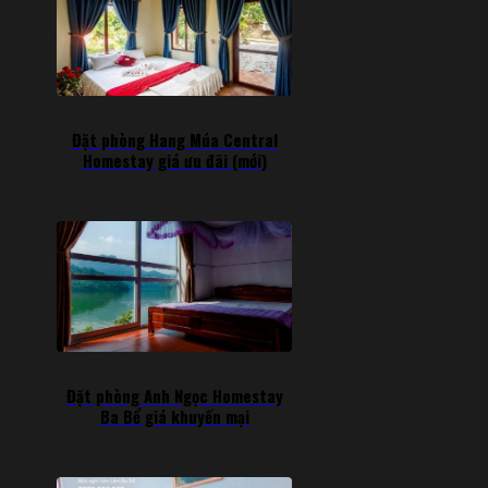
Đặt phòng Hang Múa Central
Homestay giá ưu đãi (mới)
Đặt phòng Anh Ngọc Homestay
Ba Bể giá khuyến mại