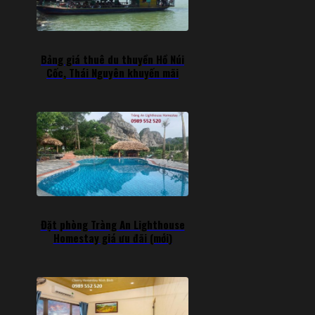
Bảng giá thuê du thuyền Hồ Núi
Cốc, Thái Nguyên khuyến mãi
Đặt phòng Tràng An Lighthouse
Homestay giá ưu đãi (mới)