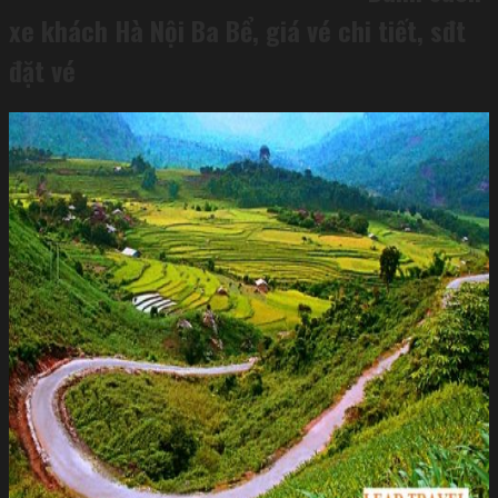
xe khách Hà Nội Ba Bể, giá vé chi tiết, sđt
đặt vé