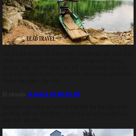
Hồ Ba Bể thuộc xã Nam Mẫu, huyện Ba Bể, Bắc Kạn
cách Hà Nội hơn 200km. Với khoảng cách không
quá xa, bạn có thể chọn Ba Bể cho chuyến du lịch
cuối tuần nghỉ dưỡng hòa mình với phong cảnh thiên
nhiên đại ngàn Tây Bắc.
Di chuyển
xe khách Hà Nội Ba Bể
Đa phần các nhà
xe khách Hà Nội Ba Bể
đều xuất
phát từ bến xe Mỹ Đình, có 2 nhà xe di chuyển trực
tiếp đến Ba Bể.