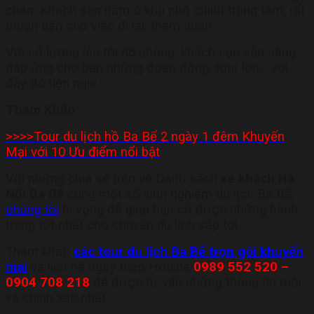
chân. Khách sạn nằm ở khu phố chính trung tâm, rất
thuận tiện cho việc đi lại, tham quan.
Với số lượng lên tới 86 phòng, khách sạn sẵn sàng
đáp ứng cho bạn những đoàn đông, tour lớn… với
đầy đủ tiện nghi.
Tham Khảo
>>>>Tour du lịch hồ Ba Bể 2 ngày 1 đêm Khuyến
Mại với 10 Ưu điểm nổi bật
Với những chia sẻ trên về Danh sách
xe khách Hà
Nội Ba Bể
cùng một số kinh nghiệm du lịch Ba Bể,
chúng tôi
hi vọng đã giúp bạn có được những hành
trang tốt nhất cho chuyến du lịch sắp tới.
Tham khảo
các tour du lịch Ba Bể trọn gói khuyến
mại
và liên hệ ngay theo Hotline
0989 552 520 –
0904 708 218
để được tư vấn những thông tin mới
và chính xác nhất.