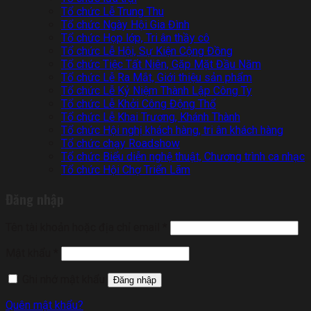
Tổ chức Lễ Trung Thu
Tổ chức Ngày Hội Gia Đình
Tổ chức Họp lớp, Tri ân thầy cô
Tổ chức Lễ Hội, Sự Kiện Cộng Đồng
Tổ chức Tiệc Tất Niên, Gặp Mặt Đầu Năm
Tổ chức Lễ Ra Mắt, Giới thiệu sản phẩm
Tổ chức Lễ Kỷ Niệm Thành Lập Công Ty
Tổ chức Lễ Khởi Công Động Thổ
Tổ chức Lễ Khai Trương, Khánh Thành
Tổ chức Hội nghị khách hàng, tri ân khách hàng
Tổ chức chạy Roadshow
Tổ chức Biểu diễn nghệ thuật, Chương trình ca nhạc
Tổ chức Hội Chợ Triển Lãm
Đăng nhập
Tên tài khoản hoặc địa chỉ email
*
Mật khẩu
*
Ghi nhớ mật khẩu
Đăng nhập
Quên mật khẩu?