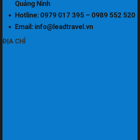
Quảng Ninh
Hotline: 0979 017 395 – 0989 552 520
Email: info@leadtravel.vn
ĐỊA CHỈ