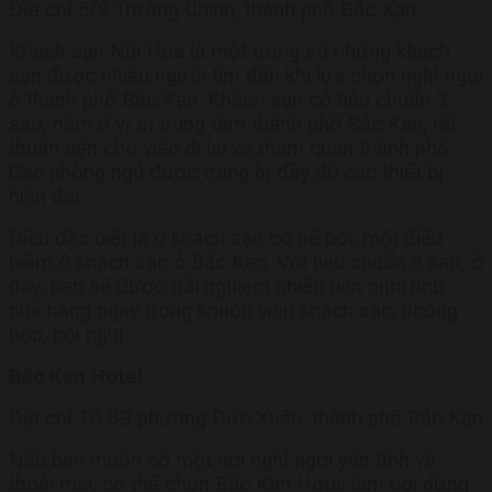
Địa chỉ 5/9 Trường Chinh, thành phố Bắc Kạn
Khách sạn Núi Hoa là một trong số những khách
sạn được nhiều người tìm đến khi lựa chọn nghỉ ngơi
ở thành phố Bắc Kạn. Khách sạn có tiêu chuẩn 3
sao, nằm ở vị trí trung tâm thành phố Bắc Kạn, rất
thuận tiện cho việc đi lại và tham quan thành phố.
Các phòng ngủ được trang bị đầy đủ các thiết bị
hiện đại
Điều đặc biệt là ở khách sạn có bể bơi, một điều
hiếm ở khách sạn ở Bắc Kạn. Với tiêu chuẩn 3 sao, ở
đây, bạn sẽ được trải nghiệm nhiều tiện nghi như
nhà hàng ngay trong khuôn viên khách sạn, phòng
họp, hội nghị…
Bắc Kạn Hotel
Địa chỉ Tổ 8B phường Đức Xuân, thành phố Bắc Kạn
Nếu bạn muốn có một nơi nghỉ ngơi yên tĩnh và
thoải mái, có thể chọn Bắc Kạn Hotel làm nơi dừng