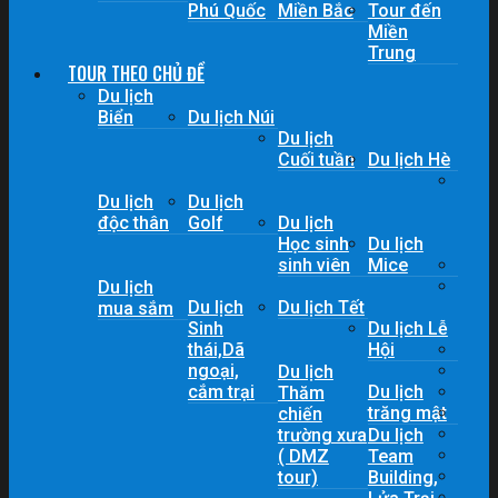
Phú Quốc
Miền Bắc
Tour đến
Miền
Trung
TOUR THEO CHỦ ĐỀ
Du lịch
Biển
Du lịch Núi
Du lịch
Cuối tuần
Du lịch Hè
Du lịch
Du lịch
độc thân
Golf
Du lịch
Học sinh
Du lịch
sinh viên
Mice
Du lịch
Du lịch
Du lịch Tết
mua sắm
Sinh
Du lịch Lễ
thái,Dã
Hội
ngoại,
Du lịch
cắm trại
Du lịch
Thăm
trăng mật
chiến
trường xưa
Du lịch
( DMZ
Team
tour)
Building,