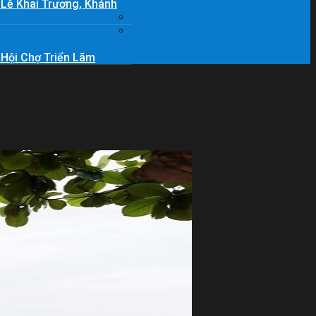
 Lễ Khai Trương, Khánh
 Hội Chợ Triển Lãm