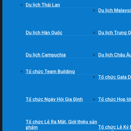
Du lịch Thái Lan
Du lịch Malays
Du lịch Hàn Quốc
Du lịch Trung 
Du lịch Campuchia
Du lịch Châu Â
Tổ chức Team Building
Tổ chức Gala D
Tổ chức Ngày Hội Gia Đình
Tổ chức Họp lớp
Tổ chức Lễ Ra Mắt, Giới thiệu sản
Tổ chức Lễ Kỷ
phẩm