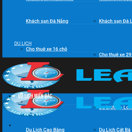
Khách sạn Đà Nẵng
Khách sạn Đà 
DU LỊCH
Cho thuê xe 16 chỗ
Cho thuê xe 29
DU LỊCH MIỀN BẮC
Du lịch Sapa
Du Lịch Hạ Lo
Du Lịch Cao Bằng
Du Lịch Cát Bà