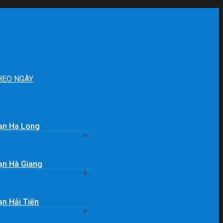
HEO NGÀY
ạn Hạ Long
ạn Hà Giang
n Hải Tiến