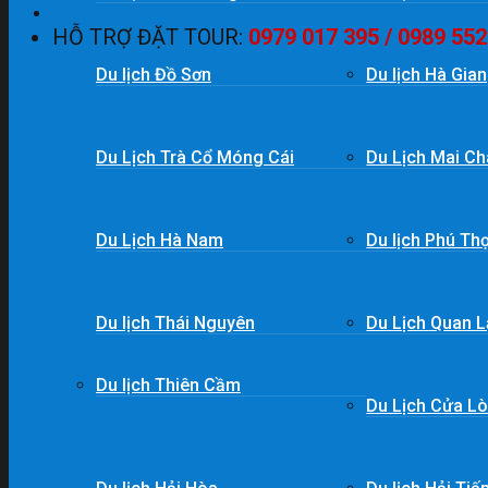
HỖ TRỢ ĐẶT TOUR:
0979 017 395 / 0989 552
Du lịch Đồ Sơn
Du lịch Hà Gia
Du Lịch Trà Cổ Móng Cái
Du Lịch Mai Ch
Du Lịch Hà Nam
Du lịch Phú Th
Du lịch Thái Nguyên
Du Lịch Quan 
Du lịch Thiên Cầm
Du Lịch Cửa L