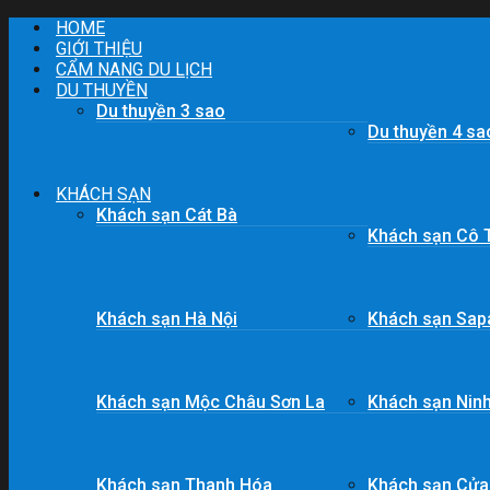
Skip
HOME
to
GIỚI THIỆU
content
CẨM NANG DU LỊCH
DU THUYỀN
Du thuyền 3 sao
Du thuyền 4 sa
KHÁCH SẠN
Khách sạn Cát Bà
Khách sạn Cô 
Khách sạn Hà Nội
Khách sạn Sap
Khách sạn Mộc Châu Sơn La
Khách sạn Ninh
Khách sạn Thanh Hóa
Khách sạn Cửa