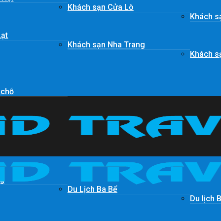
Khách sạn Cửa Lò
Khách s
Lạt
Khách sạn Nha Trang
Khách s
 chỗ
ng
Du Lịch Ba Bể
Du lịch 