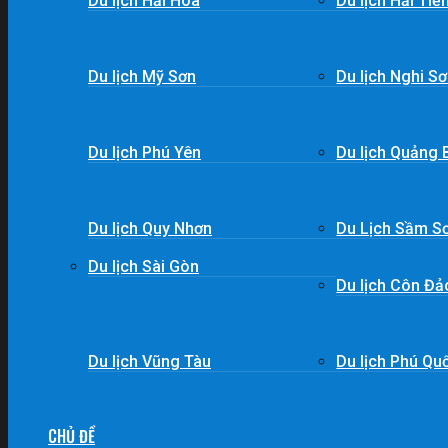
Du lịch Hải Hòa
Du lịch Hải Tiế
Du lịch Mỹ Sơn
Du lịch Nghi S
Du lịch Phú Yên
Du lịch Quảng 
Du lịch Quy Nhơn
Du Lịch Sầm S
Du lịch Sài Gòn
Du lịch Côn Đả
Du lịch Vũng Tàu
Du lịch Phú Qu
CHỦ ĐỀ